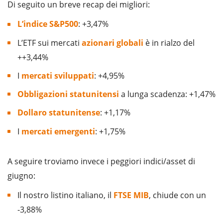
Di seguito un breve recap dei migliori:
L’indice S&P500
: +3,47%
L’ETF sui mercati
azionari globali
è in rialzo del
++3,44%
I
mercati sviluppati
: +4,95%
Obbligazioni statunitensi
a lunga scadenza: +1,47%
Dollaro statunitense
: +1,17%
I
mercati emergenti
: +1,75%
A seguire troviamo invece i peggiori indici/asset di
giugno:
Il nostro listino italiano, il
FTSE MIB
, chiude con un
-3,88%