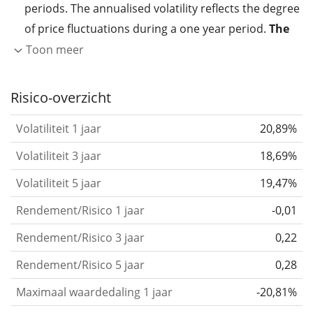
periods. The annualised volatility reflects the degree
of price fluctuations during a one year period.
The
higher the volatility, the more significantly the
Toon meer
price of the asset (stock, ETF, etc.) has changed in
the past.
Assets with higher volatility are generally
Risico-overzicht
considered more risky. We calculate the volatility
Volatiliteit 1 jaar
20,89%
based on the data for the past 1, 3 and 5 years so
that you can see if price fluctuations for the ETF
Volatiliteit 3 jaar
18,69%
became stronger or weaker over time.
Volatiliteit 5 jaar
19,47%
Return per risk
for 1, 3 and 5 year periods. This is
Rendement/Risico 1 jaar
-0,01
the annualised (i.e. converted to a one year period)
past return divided by the past annualised volatility.
Rendement/Risico 3 jaar
0,22
The metric puts the historical return of an asset
Rendement/Risico 5 jaar
0,28
in relation to its historical risk
and gives you a
Maximaal waardedaling 1 jaar
-20,81%
retrospective indication of the degree of price