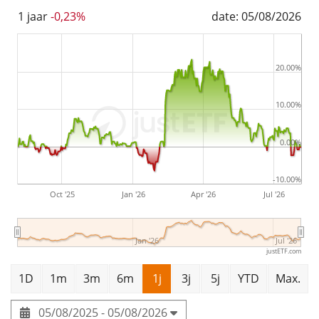
1 jaar
-0,23%
date: 05/08/2026
20.00%
10.00%
0.00%
-10.00%
Oct '25
Jan '26
Apr '26
Jul '26
Jan '26
Jul '26
justETF.com
1D
1m
3m
6m
1j
3j
5j
YTD
Max.
05/08/2025 - 05/08/2026