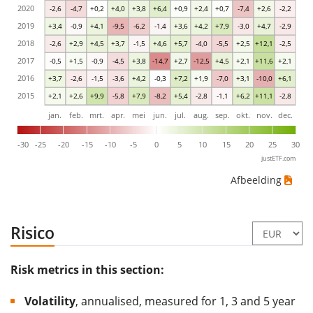
2020
-2,6
-4,7
+0,2
+4,0
+3,8
+6,4
+0,9
+2,4
+0,7
-7,4
+2,6
-2,2
2019
+3,4
-0,9
+4,1
-9,5
-6,2
-1,4
+3,6
+4,2
+7,9
-3,0
+4,7
-2,9
2018
-2,6
+2,9
+4,5
+3,7
-1,5
+4,6
+5,7
-4,0
-5,5
+2,5
+12,1
-2,5
2017
-0,5
+1,5
-0,9
-4,5
+3,8
-14,7
+2,7
-12,5
+4,5
+2,1
+11,6
+2,1
2016
+3,7
-2,6
-1,5
-3,6
+4,2
-0,3
+7,2
+1,9
-7,0
+3,1
-10,0
+6,1
2015
+2,1
+2,6
+9,9
-5,8
+7,9
-8,2
+5,4
-2,8
-1,1
+6,2
+11,1
-2,8
jan.
feb.
mrt.
apr.
mei
jun.
jul.
aug.
sep.
okt.
nov.
dec.
-30
-25
-20
-15
-10
-5
0
5
10
15
20
25
30
justETF.com
Afbeelding
Risico
Risk metrics in this section:
Volatility
, annualised, measured for 1, 3 and 5 year