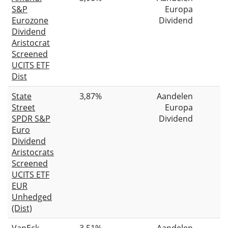
S&P
Europa
Eurozone
Dividend
Dividend
Aristocrat
Screened
UCITS ETF
Dist
State
3,87%
Aandelen
Street
Europa
SPDR S&P
Dividend
Euro
Dividend
Aristocrats
Screened
UCITS ETF
EUR
Unhedged
(Dist)
VanEck
3,51%
Aandelen