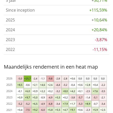
5 jaar
+30,71%
Since inception
+115,59%
2025
+10,64%
2024
+20,84%
2023
-3,87%
2022
-11,15%
Maandelijks rendement in een heat map
2026
-5,0
+25,7
-2,4
-1,1
-9,8
-2,8
-2,8
+0,6
0,0
0,0
0,0
0,0
2025
+8,5
-0,6
+2,1
+4,6
+2,6
-4,4
-3,2
-0,4
+0,6
+2,8
+0,4
-2,2
2024
-0,1
+6,0
+0,9
+2,2
+0,2
-3,2
+8,0
+4,2
+0,1
-2,5
+7,6
-3,5
2023
+0,9
+9,7
+5,0
-0,9
-4,9
+5,5
+0,2
-3,8
-5,7
-1,4
-5,1
-2,1
2022
-5,2
-5,2
+6,5
-4,9
-6,8
-3,4
+7,9
+1,7
-5,3
+8,9
-0,7
-3,4
2021
+0,4
-7,5
+9,2
-6,0
+5,8
+5,5
+4,7
+9,1
+0,6
-2,3
+5,9
+2,5