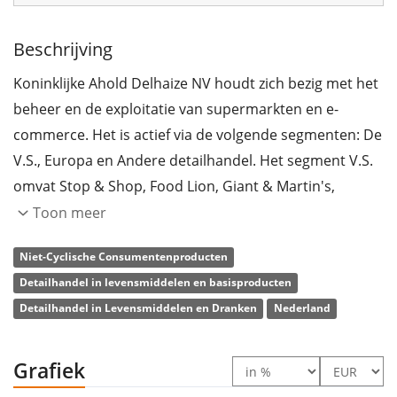
Beschrijving
Koninklijke Ahold Delhaize NV houdt zich bezig met het
beheer en de exploitatie van supermarkten en e-
commerce. Het is actief via de volgende segmenten: De
V.S., Europa en Andere detailhandel. Het segment V.S.
omvat Stop & Shop, Food Lion, Giant & Martin's,
Hannaford, Giant Food en Peapod. Het segment
Toon meer
Europa bestaat uit Albert Heijn, Etos, Gall & Gall,
Niet-Cyclische Consumentenproducten
bol.com, Delhaize-activiteiten in België en Luxemburg.
Detailhandel in levensmiddelen en basisproducten
Het bedrijf is opgericht in 1867 en heeft zijn
Detailhandel in Levensmiddelen en Dranken
Nederland
hoofdkantoor in Zaandam, Nederland.
Grafiek