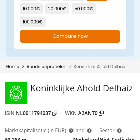
Koninklijke Ahold Delhaiz
ISIN
NL0011794037
|
WKN
A2ANT0
Marktkapitalisatie
(in EUR)
Land
Sector
30.283 m
Nederland
Niet-Cyclische