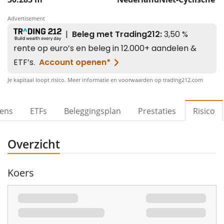
Advertisement
Je kapitaal loopt risico. Meer informatie en voorwaarden op trading212.com
vens
ETFs
Beleggingsplan
Prestaties
Risico
Overzicht
Koers