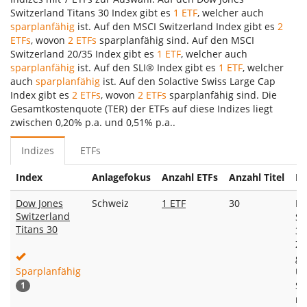
Switzerland Titans 30 Index gibt es
1 ETF
, welcher auch
sparplanfähig
ist. Auf den MSCI Switzerland Index gibt es
2
ETFs
, wovon
2 ETFs
sparplanfähig sind. Auf den MSCI
Switzerland 20/35 Index gibt es
1 ETF
, welcher auch
sparplanfähig
ist. Auf den SLI® Index gibt es
1 ETF
, welcher
auch
sparplanfähig
ist. Auf den Solactive Swiss Large Cap
Index gibt es
2 ETFs
, wovon
2 ETFs
sparplanfähig sind. Die
Gesamtkostenquote (TER) der ETFs auf diese Indizes liegt
zwischen 0,20% p.a. und 0,51% p.a..
Indizes
ETFs
Index
Anlagefokus
Anzahl ETFs
Anzahl Titel
Ku
Dow Jones
Schweiz
1 ETF
30
De
Switzerland
Sw
Titans 30
30
Zu
gr
Sparplanfähig
Un
Sc
1
ma