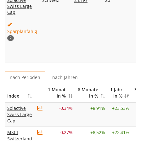
Solactive
Schweiz
2 ETFs
20
De
Swiss Large
Sw
Cap
In
Zu
de
Sparplanfähig
li
Sc
2
de
Mi
Se
nach Perioden
nach Jahren
1 Monat
6 Monate
1 Jahr
3 J
Index
in %
in %
in %
Solactive
-0,34%
+
8,91%
+
23,53%
Swiss Large
Cap
MSCI
-0,27%
+
8,52%
+
22,41%
Switzerland