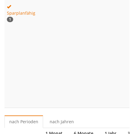
Sparplanfähig
1
nach Perioden
nach Jahren
1 Monat
6 Monate
1 Jahr
3 J