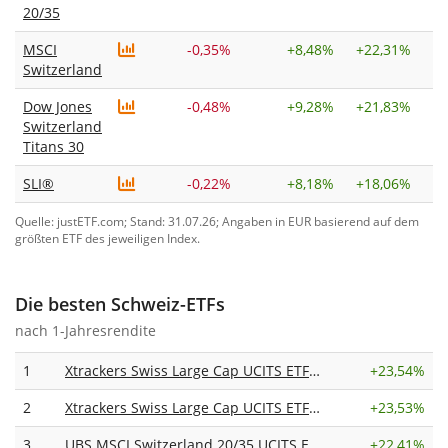
20/35
MSCI
-0,35%
+
8,48%
+
22,31%
Switzerland
Dow Jones
-0,48%
+
9,28%
+
21,83%
Switzerland
Titans 30
SLI®
-0,22%
+
8,18%
+
18,06%
Quelle: justETF.com; Stand: 31.07.26; Angaben in EUR basierend auf dem
größten ETF des jeweiligen Index.
Die besten Schweiz-ETFs
nach 1-Jahresrendite
1
Xtrackers Swiss Large Cap UCITS ETF 1C
+
23,54%
2
Xtrackers Swiss Large Cap UCITS ETF 1D
+
23,53%
3
UBS MSCI Switzerland 20/35 UCITS ETF CHF acc
+
22,41%