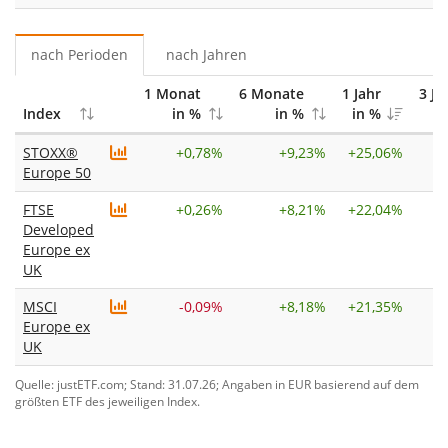
nach Perioden
nach Jahren
1 Monat
6 Monate
1 Jahr
3 Ja
Index
in %
in %
in %
i
STOXX®
+
0,78%
+
9,23%
+
25,06%
+
Europe 50
FTSE
+
0,26%
+
8,21%
+
22,04%
+
Developed
Europe ex
UK
MSCI
-0,09%
+
8,18%
+
21,35%
+
Europe ex
UK
Quelle: justETF.com; Stand: 31.07.26; Angaben in EUR basierend auf dem
größten ETF des jeweiligen Index.