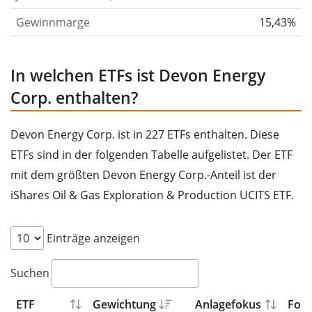
Foothills und Save Point in den kanadischen Provinzen
Gewinnmarge
15,43%
Alberta und British Columbia. Ferner besitzt Devon
eine Fläche von über 600.000 Hektar im Mackenzie
In welchen ETFs ist Devon Energy
Delta und in den Flachwassergebieten des Beaufort-
Corp. enthalten?
Meeres. Hauptsitz des Unternehmens ist Oklahoma
City, Oklahoma.
Devon Energy Corp. ist in 227 ETFs enthalten. Diese
Quelle: Facunda financial data GmbH
ETFs sind in der folgenden Tabelle aufgelistet. Der ETF
mit dem größten Devon Energy Corp.-Anteil ist der
iShares Oil & Gas Exploration & Production UCITS ETF.
Einträge anzeigen
Suchen
ETF
Gewichtung
Anlagefokus
Fond