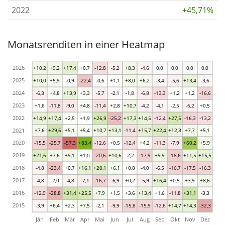
2022
+45,71%
Monatsrenditen in einer Heatmap
2026
+10,2
+9,2
+17,4
+0,7
-12,8
-5,2
+8,3
-4,6
0,0
0,0
0,0
0,0
2025
+10,0
+5,9
-0,9
-22,4
-0,6
+1,1
+8,0
+6,2
-3,4
-5,6
+13,4
-3,6
2024
-6,3
+4,8
+13,9
+3,3
-5,7
-2,1
-1,8
-6,8
-13,3
+1,2
+1,2
-16,6
2023
+1,6
-11,8
-9,0
+4,8
-11,4
+2,8
+10,7
-4,2
-4,1
-2,5
-6,2
+0,5
2022
+14,9
+17,4
+2,5
+1,9
+26,9
-25,2
+17,3
+14,5
-12,4
+27,5
-16,3
-13,2
2021
+7,6
+29,6
+5,1
+5,4
+10,7
+13,1
-11,4
+15,7
+22,4
+12,3
+7,7
+5,1
2020
-15,5
-25,7
-57,3
+83,4
-12,6
+0,5
-12,4
+4,2
-11,3
-7,9
+60,2
+5,9
2019
+21,6
+7,6
+9,1
+1,0
-20,6
+10,6
-2,2
-17,9
+9,9
-18,6
+11,5
+15,5
2018
-4,8
-23,4
+0,7
+16,1
+20,1
+6,1
+0,8
-4,0
-6,5
-16,7
-17,5
-16,3
2017
-4,8
-2,0
-4,8
-7,1
-16,7
-6,9
+0,2
-5,9
+16,4
+0,5
+3,9
+8,6
2016
-12,9
-28,8
+31,4
+25,5
+7,9
+1,5
+3,6
+13,4
+1,6
-11,8
+31,1
-3,3
2015
-3,9
+6,4
+2,3
+7,5
-2,1
-9,9
-15,8
-15,9
-12,6
+14,7
+14,3
-32,3
Jän
Feb
Mär
Apr
Mai
Jun
Jul
Aug
Sep
Okt
Nov
Dez