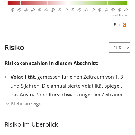
-80
10
-70
20
-60
30
-50
40
-40
50
-30
60
-20
70
-10
80
0
90
justETF.com
Bild
Risiko
Risikokennzahlen in diesem Abschnitt:
Volatilität
, gemessen für einen Zeitraum von 1, 3
und 5 Jahren. Die annualisierte Volatilität spiegelt
das Ausmaß der Kursschwankungen im Zeitraum
eines Jahres wider.
Je höher die Volatilität, desto
Mehr anzeigen
stärker hat sich der Kurs des Wertpapiers (der
Aktie, des ETF, usw.) in der Vergangenheit
Risiko im Überblick
verändert.
Wertpapiere mit höherer Volatilität