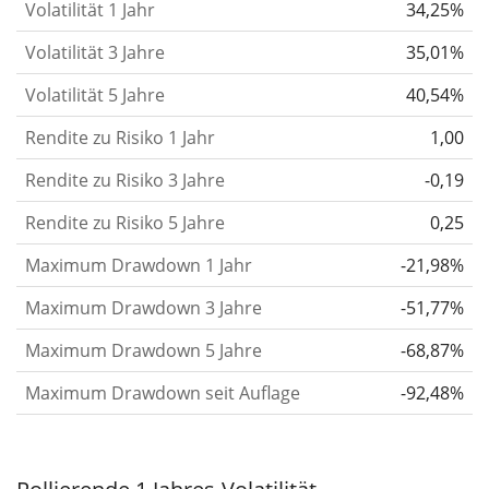
Volatilität 1 Jahr
34,25%
gelten im Allgemeinen als risikoreicher. Wir
berechnen die Volatilität auf Basis der Daten der
Volatilität 3 Jahre
35,01%
letzten 1, 3 und 5 Jahre, damit du sehen kannst, ob
Volatilität 5 Jahre
40,54%
die Kursschwankungen im Laufe der Zeit stärker
Rendite zu Risiko 1 Jahr
1,00
oder schwächer wurden. Weitere Informationen
findest du in unserem Artikel:
Volatilität als
Rendite zu Risiko 3 Jahre
-0,19
Risikomaß
.
Rendite zu Risiko 5 Jahre
0,25
Rendite pro Risiko
für Zeiträume von 1, 3 und 5
Maximum Drawdown 1 Jahr
-21,98%
Jahren. Diese Kennzahl ist definiert als die
annualisierte (d. h. auf einen Einjahreszeitraum
Maximum Drawdown 3 Jahre
-51,77%
umgerechnete) historische Rendite geteilt durch die
Maximum Drawdown 5 Jahre
-68,87%
historische annualisierte Volatilität.
Rendite pro
Maximum Drawdown seit Auflage
-92,48%
Risiko setzt die historische Rendite eines
Wertpapiers ins Verhältnis zu seinem
historischen Risiko
und gibt dir einen Hinweis auf