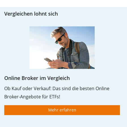
diesem Fall der Maximum Drawdown (5€ - 10€)/10€ =
Vergleichen lohnt sich
-50%.
Die Wertentwicklungsangaben für ETFs beinhalten
Ausschüttungen (falls vorhanden).
Online Broker im Vergleich
Ob Kauf oder Verkauf: Das sind die besten Online
Broker-Angebote für ETFs!
Mehr erfahren