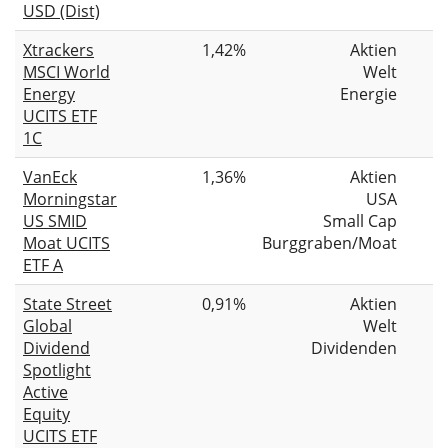
USD (Dist)
Xtrackers
1,42%
Aktien
MSCI World
Welt
Energy
Energie
UCITS ETF
1C
VanEck
1,36%
Aktien
Morningstar
USA
US SMID
Small Cap
Moat UCITS
Burggraben/Moat
ETF A
State Street
0,91%
Aktien
Global
Welt
Dividend
Dividenden
Spotlight
Active
Equity
UCITS ETF