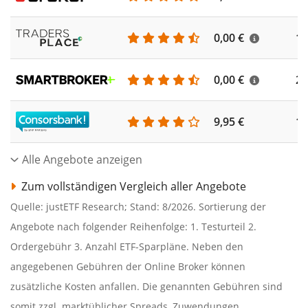
0,00 €
18
0,00 €
22
9,95 €
19
Alle Angebote anzeigen
Zum vollständigen Vergleich aller Angebote
Quelle: justETF Research; Stand: 8/2026. Sortierung der
Angebote nach folgender Reihenfolge: 1. Testurteil 2.
Ordergebühr 3. Anzahl ETF-Sparpläne. Neben den
angegebenen Gebühren der Online Broker können
zusätzliche Kosten anfallen. Die genannten Gebühren sind
somit zzgl. marktüblicher Spreads, Zuwendungen,