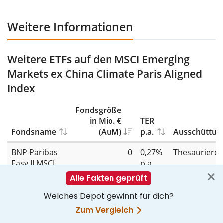
Weitere Informationen
Weitere ETFs auf den MSCI Emerging
Markets ex China Climate Paris Aligned
Index
Fondsgröße
in Mio. €
TER
Fondsname
(AuM)
p.a.
Ausschüttun
BNP Paribas
0
0,27%
Thesauriere
Easy II MSCI
p.a.
Emerging
Interessante ETF-Investment-Guides
Markets ex-
China PAB
UCITS ETF USD
MSCI World-ETFs im Vergleich
Acc