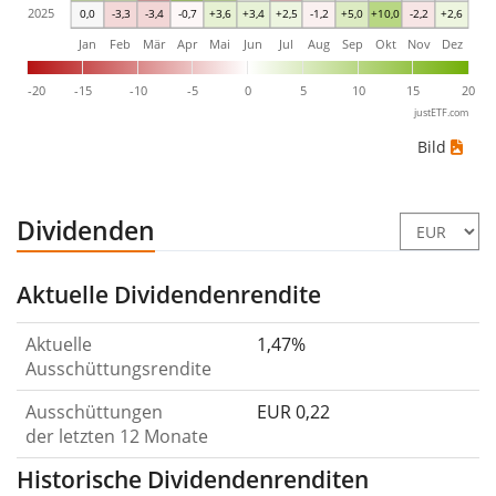
2025
0,0
-3,3
-3,4
-0,7
+3,6
+3,4
+2,5
-1,2
+5,0
+10,0
-2,2
+2,6
Jan
Feb
Mär
Apr
Mai
Jun
Jul
Aug
Sep
Okt
Nov
Dez
-20
-15
-10
-5
0
5
10
15
20
justETF.com
Bild
Dividenden
Aktuelle Dividendenrendite
Aktuelle
1,47%
Ausschüttungsrendite
Ausschüttungen
EUR 0,22
der letzten 12 Monate
Historische Dividendenrenditen