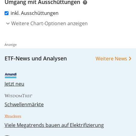
Umgang mit Ausschüttungen
00%
inkl. Ausschüttungen
Weitere Chart-Optionen anzeigen
Anzeige
ETF-News und Analysen
Weitere News
Jetzt neu
Schwellenmärkte
Vie­le Me­ga­trends bau­en auf Elek­tri­fi­zie­rung