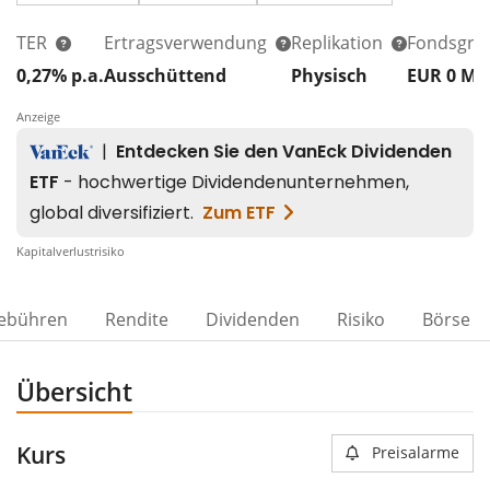
TER
Ertragsverwendung
Replikation
Fondsgrö
0,27% p.a.
Ausschüttend
Physisch
EUR 0
Mi
Anzeige
Kapitalverlustrisiko
ebühren
Rendite
Dividenden
Risiko
Börse
Übersicht
Kurs
Preisalarme