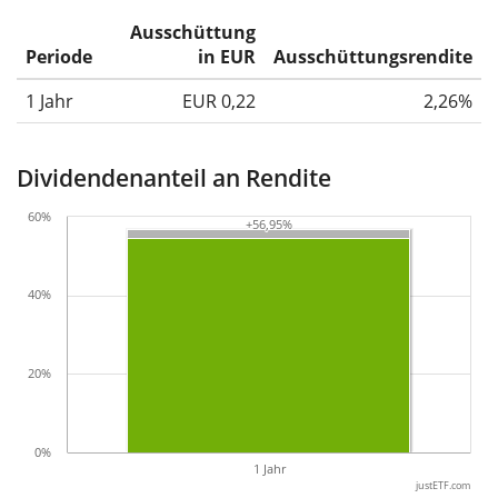
Ausschüttung
Periode
in EUR
Ausschüttungsrendite
1 Jahr
EUR 0,22
2,26%
Dividendenanteil an Rendite
60%
+56,95%
+56,95%
40%
20%
0%
1 Jahr
justETF.com