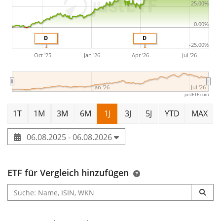
25.00%
Februar 2025 in Irland aufgelegt
.
0.00%
D
D
-25.00%
Oct '25
Jan '26
Apr '26
Jul '26
Jan '26
Jul '26
justETF.com
1T
1M
3M
6M
1J
3J
5J
YTD
MAX
06.08.2025 - 06.08.2026
ETF für Vergleich hinzufügen