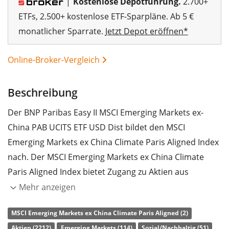
|
Kostenlose Depotführung.
2.700+
ETFs, 2.500+ kostenlose ETF-Sparpläne. Ab 5 €
monatlicher Sparrate.
Jetzt Depot eröffnen*
Online-Broker-Vergleich
Beschreibung
Der BNP Paribas Easy II MSCI Emerging Markets ex-
China PAB UCITS ETF USD Dist bildet den MSCI
Emerging Markets ex China Climate Paris Aligned Index
nach. Der MSCI Emerging Markets ex China Climate
Paris Aligned Index bietet Zugang zu Aktien aus
Schwellenländern weltweit (ohne China). Der Index
Mehr anzeigen
strebt an, Unternehmen, die vom Übergang zu einer
MSCI Emerging Markets ex China Climate Paris Aligned (2)
kohlenstoffärmeren Wirtschaft profitieren, stärker zu
Aktien (2212)
Emerging Markets (114)
Sozial/Nachhaltig (51)