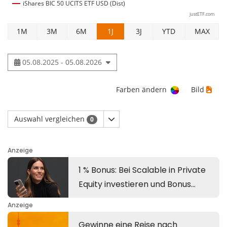
iShares BIC 50 UCITS ETF USD (Dist)
justETF.com
1M
3M
6M
1J
3J
YTD
MAX
05.08.2025 - 05.08.2026
Farben ändern
Bild
Auswahl vergleichen
0