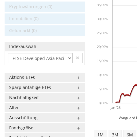
35,00%
Kryptowährungen (0)
Immobilien (0)
30,00%
Geldmarkt (0)
25,00%
Indexauswahl
20,00%
15,00%
10,00%
Aktions-ETFs
Sparplanfähige ETFs
5,00%
Nachhaltigkeit
0,00%
Alter
Jan '26
Ausschüttung
Vanguard E
Fondsgröße
1M
3M
6M