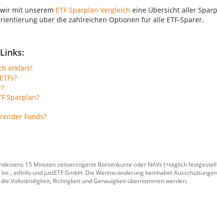
 wir mit unserem
ETF Sparplan Vergleich
eine Übersicht aller Sparp
Orientierung über die zahlreichen Optionen für alle ETF-Sparer.
Links:
ch erklärt?
ETFs?
r?
TF Sparplan?
erender Fonds?
ndestens 15 Minuten zeitverzögerte Börsenkurse oder NAVs (=täglich festgeste
 Inc.
,
etfinfo
und
justETF GmbH
. Die Wertveränderung beinhaltet Ausschüttungen
 die Vollständigkeit, Richtigkeit und Genauigkeit übernommen werden.