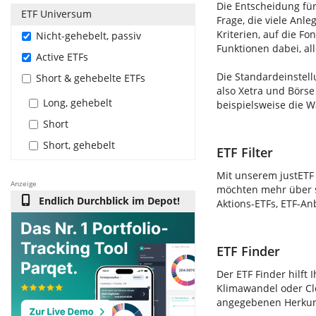
Die Entscheidung für
ETF Universum
Frage, die viele Anle
Kriterien, auf die F
Nicht-gehebelt, passiv
Funktionen dabei, al
Active ETFs
Die Standardeinstell
Short & gehebelte ETFs
also Xetra und Börse
Long, gehebelt
beispielsweise die 
Short
Short, gehebelt
ETF Filter
Mit unserem justETF 
Anzeige
möchten mehr über s
Endlich Durchblick im Depot!
Aktions-ETFs, ETF-An
ETF Finder
Der ETF Finder hilft 
Klimawandel oder Clo
angegebenen Herkunft