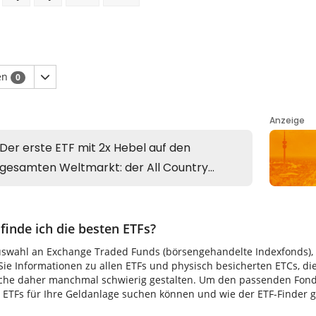
en
0
finde ich die besten ETFs?
uswahl an Exchange Traded Funds (börsengehandelte Indexfonds), di
ie Informationen zu allen ETFs und physisch besicherten ETCs, di
uche daher manchmal schwierig gestalten. Um den passenden Fonds 
TFs für Ihre Geldanlage suchen können und wie der ETF-Finder gen