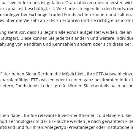
 passive Indexfonds ist gefallen. Gratulation zu diesem ersten wic
ger zunächst beschäftigt, ist: Wie finde ich eigentlich den Fonds, de
ondsanleger bei Exchange Traded Funds achten können und sollten. 
les über die Vielzahl an ETFs zu erfahren und sie richtig einzuordn
ung sieht vor, dass zu Beginn alle Fonds aufgelistet werden, die a
 Stuttgart. Diese können Sie jederzeit ändern und weitere indivi
Währung von Renditen und Kennzahlen ändern oder sich diese per
Filter haben Sie außerdem die Möglichkeit, Ihre ETF-Auswahl einz
parplanfähige ETFs wissen oder in einen ganz bestimmten Index 
bietern, Fondsdomizil oder -größe können Sie ebenfalls nach beso
Ihnen dabei, für Sie relevante Investmentthemen zu definieren. Sie 
ud-Technologie? In der ETF Suche werden je nach gewähltem Filte
sland und für Ihren Anlegertyp (Privatanleger oder institutionelle