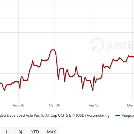
Feb '26
Mar '26
Apr '26
Mai 
SG Developed Asia Pacific All Cap UCITS ETF (USD) Accumulating
Vanguar
1J
3J
YTD
MAX