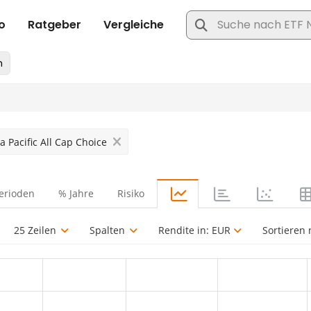
 Pacific All Cap Choice
erioden
% Jahre
Risiko
25 Zeilen
Spalten
Rendite in:
EUR
Sortieren