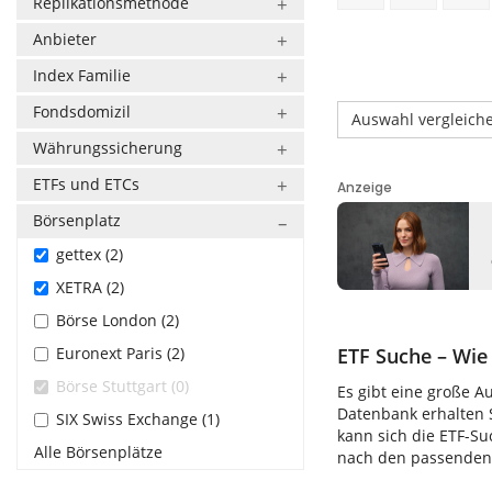
Replikationsmethode
Anbieter
Index Familie
Fondsdomizil
Auswahl vergleich
Währungssicherung
ETFs und ETCs
Börsenplatz
gettex (2)
XETRA (2)
Börse London (2)
Euronext Paris (2)
ETF Suche – Wie 
Börse Stuttgart (0)
Es gibt eine große A
Datenbank erhalten S
SIX Swiss Exchange (1)
kann sich die ETF-S
Alle Börsenplätze
nach den passenden E