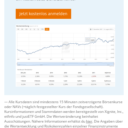
Replikationsmethode:
Wir wählen
physisch
replizierende
ETFs, sofern für den abgebildeten
Jetzt kostenlos anmelden
Index ein entsprechendes Produkt verfügbar ist
und dies nicht im Widerspruch mit der vorab
beschriebenen Strategie steht.
Steuer-Optimierung:
Liegt der US-Aktienanteil im
Index über 50 %, wählen wir – sofern verfügbar –
ETFs mit Domizil Irland, um
Quellensteuervorteile
zu nutzen. Liegt der US-Anteil unter 50 %, ist das
Fondsdomizil kein Auswahlkriterium.
Effizienz-Ranking (Finale Selektion):
Erfüllen mehrere ETFs die oben genannten Kriterien
gleichzeitig, entscheidet folgende Hierarchie über die
Verwendung für das Musterportfolio:
Geringste laufende Kosten (
TER
). Temporäre TER-
Reduktionen werden dabei nicht berücksichtigt.
— Alle Kursdaten sind mindestens 15 Minuten zeitverzögerte Börsenkurse
Bei Gleichstand: Größtes Fondsvolumen (
AUM
).
oder NAVs (=täglich festgestellter Kurs der Fondsgesellschaft).
Bei weiterem Gleichstand: Frühestes
Kursinformationen und Stammdaten werden bereitgestellt von
Xignite, Inc.
,
Auflagedatum
.
etfinfo
und
justETF GmbH
. Die Wertveränderung beinhaltet
Ausschüttungen. Nähere Informationen erhältst du
hier
. Die Angaben über
die Wertentwicklung und Risikokennzahlen einzelner Finanzinstrumente