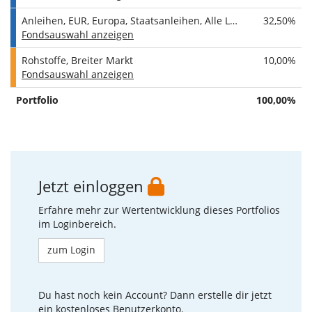
Währung:
Euro
Anleihen, EUR, Europa, Staatsanleihen, Alle Laufzeiten
32,50%
Fondsauswahl anzeigen
Rohstoffe, Breiter Markt
10,00%
Anzahl Segmente:
2
Fondsauswahl anzeigen
Staatsanleihen
65%
Pfandbriefe
0%
Portfolio
100,00%
Unternehmensanleihen
35%
ETF-Auswahl
Die Auswahl der für die Umsetzung unserer Musterportfolios
Jetzt einloggen
verwendeten ETFs erfolgt nach klar definierten, transparenten
Kriterien.
Erfahre mehr zur Wertentwicklung dieses Portfolios
im Loginbereich.
Qualitätsfilter, Replikation & Steuern:
Wir wählen
grundsätzlich
nur ETFs aus, die einen
zum Login
passiven Investmentansatz verfolgen, auf Xetra
handelbar sind, ein Volumen von > 100 Mio. € und eine
Historie von > 3 Jahren haben.
Du hast noch kein Account? Dann erstelle dir jetzt
ein kostenloses Benutzerkonto.
Zusätzlich gelten folgende Regeln: