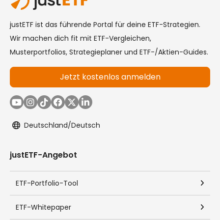
Die dargestellten Musterportfolios dienen ausschließlich der
Information und Weiterbildung. Sie stellen keine
Anlageberatung, Empfehlung oder Aufforderung zum Kauf
oder Verkauf von Finanzinstrumenten (Aktien, ETFs,
Kryptowährungen etc.) dar.
Haftung:
Der Ersteller haftet für die Verletzung von Körper, Leben oder
Gesundheit, nach dem Produkthaftungsgesetz oder im Falle
von Vorsatz und grober Fahrlässigkeit. Ferner haftet der
Ersteller für die fahrlässige Verletzung von Pflichten, deren
Erfüllung die ordnungsgemäße Durchführung des Vertrags
überhaupt erst ermöglicht, deren Verletzung die Erreichung
des Vertragszwecks gefährdet und auf deren Einhaltung Sie
regelmäßig vertrauen dürfen. Im Übrigen ist die Haftung
ausgeschlossen.
Eigenverantwortung:
Jede Investition an den Finanzmärkten ist mit Risiken
verbunden, die bis zum Totalverlust des eingesetzten Kapitals
führen können. Entscheidungen über Investitionen trifft der
Nutzer in eigener Verantwortung und auf eigenes Risiko. Es