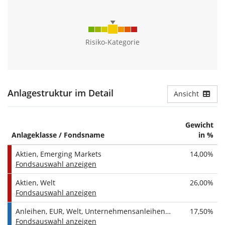
Lebendvieh
6%
Konzentration
Risiko-Kategorie
Top 3 Rohstoffe:
38%
Rohöl
15%
Gold
15%
Erdgas
8%
Anlagestruktur im Detail
Ansicht
Europäische Staats- und Unternehmensanleihen
Gewicht
Die Rentenstrategie bietet Zugang zu europäischen
Anlageklasse / Fondsname
in %
Staatsanleihen und in Euro denominierten
Unternehmensanleihen aller Laufzeiten. Staatsanleihen sind
Aktien, Emerging Markets
14,00%
mit rund zwei Drittel im Portfolio vertreten.
Fondsauswahl anzeigen
Alle Anleihen sind Anlagen hoher Bonität (Investment Grade).
Aktien, Welt
26,00%
Fondsauswahl anzeigen
Laufzeit:
Alle Laufzeiten
Anleihen, EUR, Welt, Unternehmensanleihen, Alle Laufzeiten
17,50%
Fondsauswahl anzeigen
Bonität:
Investment Grade