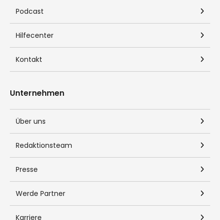
wird dringend empfohlen, vor jeder Investitionsentscheidung
eigene Recherchen durchzuführen oder professionellen Rat
bei zertifizierten Finanzberatern einzuholen. Die Angaben
über die Wertentwicklung und Risikokennzahlen einzelner
Finanzinstrumente und Portfolios für die Vergangenheit
stellen keine Prognose oder Garantie für die Zukunft dar.
Hinweis zur Darstellung:
Datenstand der Auswahl: 01/2026.
Die Aktualisierung erfolgt jährlich.