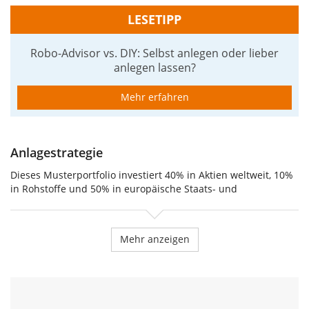
LESETIPP
Robo-Advisor vs. DIY: Selbst anlegen oder lieber
anlegen lassen?
Mehr erfahren
Anlagestrategie
Dieses Musterportfolio investiert 40% in Aktien weltweit, 10%
in Rohstoffe und 50% in europäische Staats- und
Unternehmensanleihen. Andere Varianten dieses Portfolios
findest du in unserer
Musterportfolio-Suche
.
Mehr anzeigen
Aktien weltweit: Industrie- und Schwellenländer
Die Aktienstrategie bietet Zugang zu den globalen
Aktienmärkten über die Mischung eines Industrieländer- und
eines Schwellenländer-Index. Diese werden gemäß ihrem
Anteil an der Weltwirtschaftleistung gewichtet (Welt-BIP).