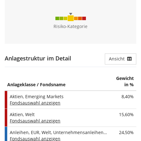
Top 3 Rohstoffe:
100%
Gold
100%
Risiko-Kategorie
Europäische Staats- und Unternehmensanleihen
Die Rentenstrategie bietet Zugang zu europäischen
Staatsanleihen und in Euro denominierten
Unternehmensanleihen aller Laufzeiten. Staatsanleihen sind
Anlagestruktur im Detail
Ansicht
mit rund zwei Drittel im Portfolio vertreten.
Alle Anleihen sind Anlagen hoher Bonität (Investment Grade).
Gewicht
Anlageklasse / Fondsname
in %
Laufzeit:
Alle Laufzeiten
Aktien, Emerging Markets
8,40%
Bonität:
Investment Grade
Fondsauswahl anzeigen
Währung:
Euro
Aktien, Welt
15,60%
Fondsauswahl anzeigen
Anzahl Segmente:
2
Anleihen, EUR, Welt, Unternehmensanleihen, Alle Laufzeiten
24,50%
Staatsanleihen
65%
Fondsauswahl anzeigen