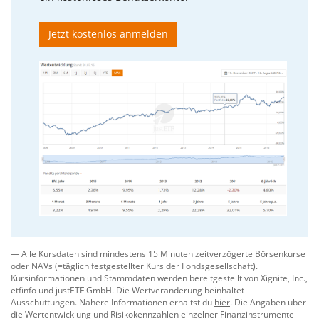
Index über 50 %, wählen wir – sofern verfügbar –
ETFs mit Domizil Irland, um
Quellensteuervorteile
Jetzt kostenlos anmelden
zu nutzen. Liegt der US-Anteil unter 50 %, ist das
Fondsdomizil kein Auswahlkriterium.
Effizienz-Ranking (Finale Selektion):
Erfüllen mehrere ETFs die oben genannten Kriterien
gleichzeitig, entscheidet folgende Hierarchie über die
Verwendung für das Musterportfolio:
Geringste laufende Kosten (
TER
). Temporäre TER-
Reduktionen werden dabei nicht berücksichtigt.
Bei Gleichstand: Größtes Fondsvolumen (
AUM
).
Bei weiterem Gleichstand: Frühestes
Auflagedatum
.
Passe die ETF-Auswahl nach deinen persönlichen
Auswahlkriterien an.
— Alle Kursdaten sind mindestens 15 Minuten zeitverzögerte Börsenkurse
oder NAVs (=täglich festgestellter Kurs der Fondsgesellschaft).
Kursinformationen und Stammdaten werden bereitgestellt von
Xignite, Inc.
,
Individuelle ETF-Auswahl
etfinfo
und
justETF GmbH
. Die Wertveränderung beinhaltet
Ausschüttungen. Nähere Informationen erhältst du
hier
. Die Angaben über
die Wertentwicklung und Risikokennzahlen einzelner Finanzinstrumente