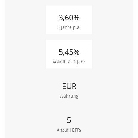
Gold
3,60%
Die Rohstoffstrategie setzt auf „liquides“ Gold. Gold kann
über ein Exchange Traded Commodity (ETC) umgesetzt
5 Jahre p.a.
werden. Ein Gold-ETC ist eine Inhaberschuldverschreibung,
die in der Regel mit physischen Goldbeständen besichert ist.
Gold gehört in diesem Portfolio als Baustein zur
5,45%
Risikokomponente, kann aber gerade in besonders
schwierigen Marktphasen das Portfolio zusätzlich
Volatilität 1 Jahr
stabilisieren.
Diversifikation
EUR
Anzahl Rohstoffe:
1
Währung
Anzahl Segmente:
1
Edelmetalle
100%
5
Konzentration
Anzahl ETFs