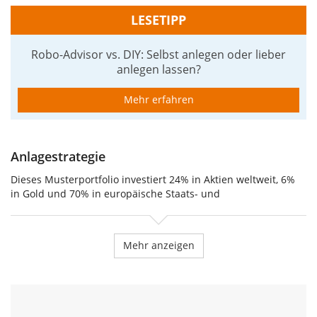
LESETIPP
Robo-Advisor vs. DIY: Selbst anlegen oder lieber
anlegen lassen?
Mehr erfahren
Anlagestrategie
Dieses Musterportfolio investiert 24% in Aktien weltweit, 6%
in Gold und 70% in europäische Staats- und
Unternehmensanleihen. Andere Varianten dieses Portfolios
findest du in unserer
Musterportfolio-Suche
.
Mehr anzeigen
Aktien weltweit: Industrie- und Schwellenländer
Die Aktienstrategie bietet Zugang zu den globalen
Aktienmärkten über die Mischung eines Industrieländer- und
eines Schwellenländer-Index. Diese werden gemäß ihrem
Anteil an der Weltwirtschaftleistung gewichtet (Welt-BIP).