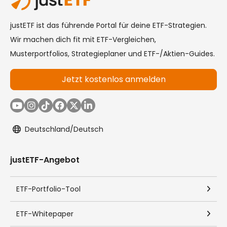
Haftung:
Der Ersteller haftet für die Verletzung von Körper, Leben oder
Gesundheit, nach dem Produkthaftungsgesetz oder im Falle
von Vorsatz und grober Fahrlässigkeit. Ferner haftet der
Ersteller für die fahrlässige Verletzung von Pflichten, deren
Erfüllung die ordnungsgemäße Durchführung des Vertrags
überhaupt erst ermöglicht, deren Verletzung die Erreichung
des Vertragszwecks gefährdet und auf deren Einhaltung Sie
regelmäßig vertrauen dürfen. Im Übrigen ist die Haftung
ausgeschlossen.
Eigenverantwortung:
Jede Investition an den Finanzmärkten ist mit Risiken
verbunden, die bis zum Totalverlust des eingesetzten Kapitals
führen können. Entscheidungen über Investitionen trifft der
Nutzer in eigener Verantwortung und auf eigenes Risiko. Es
wird dringend empfohlen, vor jeder Investitionsentscheidung
eigene Recherchen durchzuführen oder professionellen Rat
bei zertifizierten Finanzberatern einzuholen. Die Angaben
über die Wertentwicklung und Risikokennzahlen einzelner
Finanzinstrumente und Portfolios für die Vergangenheit
stellen keine Prognose oder Garantie für die Zukunft dar.