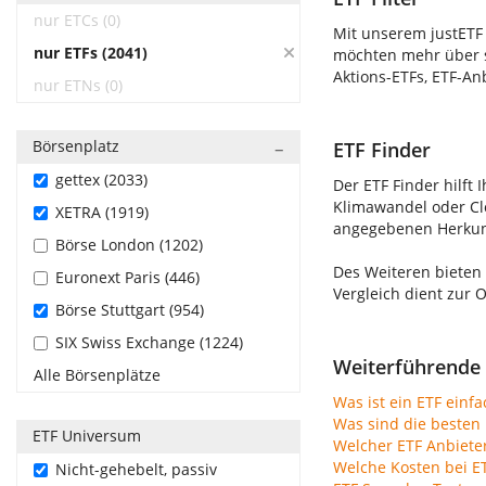
nur ETCs (0)
Mit unserem justETF 
nur ETFs (2041)
möchten mehr über s
Aktions-ETFs, ETF-An
nur ETNs (0)
Börsenplatz
ETF Finder
gettex (2033)
Der ETF Finder hilft 
Klimawandel oder Clo
XETRA (1919)
angegebenen Herkunft
Börse London (1202)
Des Weiteren bieten
Euronext Paris (446)
Vergleich dient zur 
Börse Stuttgart (954)
SIX Swiss Exchange (1224)
Weiterführende 
Alle Börsenplätze
Was ist ein ETF einfa
Was sind die besten 
ETF Universum
Welcher ETF Anbiete
Welche Kosten bei E
Nicht-gehebelt, passiv