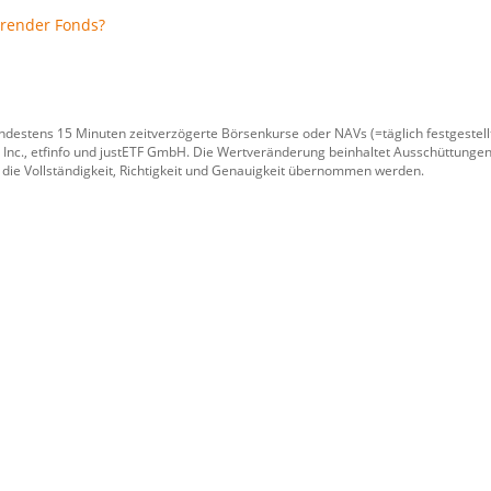
erender Fonds?
ndestens 15 Minuten zeitverzögerte Börsenkurse oder NAVs (=täglich festgeste
 Inc.
,
etfinfo
und
justETF GmbH
. Die Wertveränderung beinhaltet Ausschüttungen
 die Vollständigkeit, Richtigkeit und Genauigkeit übernommen werden.