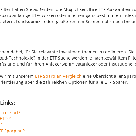
Filter haben Sie außerdem die Möglichkeit, Ihre ETF-Auswahl einz
parplanfähige ETFs wissen oder in einen ganz bestimmten Index 
bietern, Fondsdomizil oder -größe können Sie ebenfalls nach beso
Ihnen dabei, für Sie relevante Investmentthemen zu definieren. Sie 
ud-Technologie? In der ETF Suche werden je nach gewähltem Filte
sland und für Ihren Anlegertyp (Privatanleger oder institutionelle
 wir mit unserem
ETF Sparplan Vergleich
eine Übersicht aller Sparp
Orientierung über die zahlreichen Optionen für alle ETF-Sparer.
Links:
ch erklärt?
ETFs?
r?
TF Sparplan?