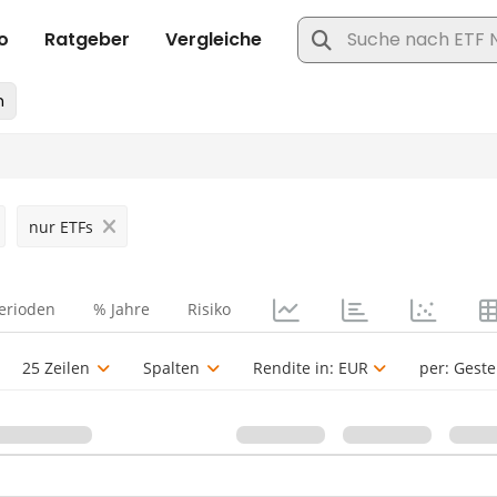
nur ETFs
erioden
% Jahre
Risiko
25 Zeilen
Spalten
Rendite in:
EUR
per:
Geste