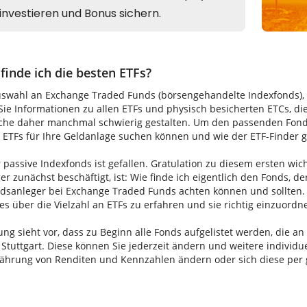
finde ich die besten ETFs?
uswahl an Exchange Traded Funds (börsengehandelte Indexfonds), di
ie Informationen zu allen ETFs und physisch besicherten ETCs, di
uche daher manchmal schwierig gestalten. Um den passenden Fonds 
TFs für Ihre Geldanlage suchen können und wie der ETF-Finder gen
 passive Indexfonds ist gefallen. Gratulation zu diesem ersten wic
ger zunächst beschäftigt, ist: Wie finde ich eigentlich den Fonds, de
ondsanleger bei Exchange Traded Funds achten können und sollten. 
les über die Vielzahl an ETFs zu erfahren und sie richtig einzuordn
ung sieht vor, dass zu Beginn alle Fonds aufgelistet werden, die a
 Stuttgart. Diese können Sie jederzeit ändern und weitere indivi
Währung von Renditen und Kennzahlen ändern oder sich diese per