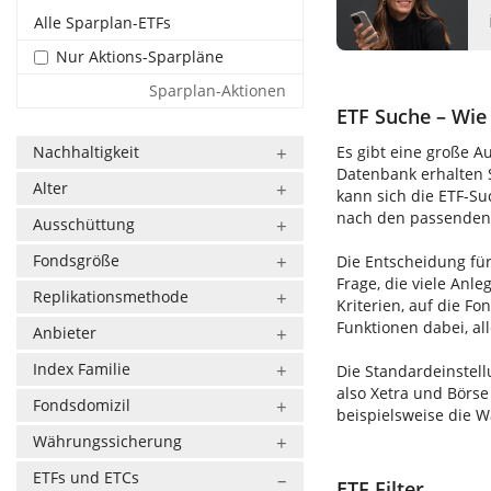
Alle Sparplan-ETFs
Nur Aktions-Sparpläne
Sparplan-Aktionen
ETF Suche – Wie 
Nachhaltigkeit
Es gibt eine große A
Datenbank erhalten S
Alter
kann sich die ETF-S
nach den passenden E
Ausschüttung
Fondsgröße
Die Entscheidung für
Frage, die viele Anle
Replikationsmethode
Kriterien, auf die F
Funktionen dabei, al
Anbieter
Index Familie
Die Standardeinstell
also Xetra und Börse
Fondsdomizil
beispielsweise die 
Währungssicherung
ETFs und ETCs
ETF Filter