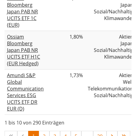
Bloomberg
Japan
Japan PAB NR
Sozial/Nachhaltig
UCITS ETF 1C
Klimawandel
(EUR)
Ossiam
1,80%
Aktien
Bloomberg
Japan
Japan PAB NR
Sozial/Nachhaltig
UCITS ETF H1C
Klimawandel
(EUR Hedged)
Amundi S&P
1,73%
Aktien
Global
Welt
Communication
Telekommunikation
Services ESG
Sozial/Nachhaltig
UCITS ETF DR
EUR (D)
1 bis 10 von 290 Einträgen