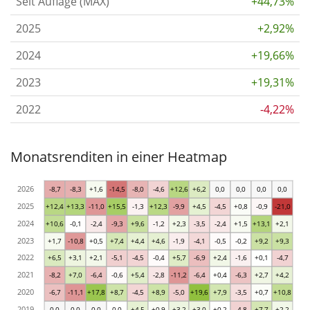
Seit Auflage (MAX)
+44,73%
2025
+2,92%
2024
+19,66%
2023
+19,31%
2022
-4,22%
Monatsrenditen in einer Heatmap
2026
-8,7
-8,3
+1,6
-14,5
-8,0
-4,6
+12,6
+6,2
0,0
0,0
0,0
0,0
2025
+12,4
+13,3
-11,0
+15,5
-1,3
+12,3
-9,9
+4,5
-4,5
+0,8
-0,9
-21,0
2024
+10,6
-0,1
-2,4
-9,3
+9,6
-1,2
+2,3
-3,5
-2,4
+1,5
+13,1
+2,1
2023
+1,7
-10,8
+0,5
+7,4
+4,4
+4,6
-1,9
-4,1
-0,5
-0,2
+9,2
+9,3
2022
+6,5
+3,1
+2,1
-5,1
-4,5
-0,4
+5,7
-6,9
+2,4
-1,6
+0,1
-4,7
2021
-8,2
+7,0
-6,4
-0,6
+5,4
-2,8
-11,2
-6,4
+0,4
-6,3
+2,7
+4,2
2020
-6,7
-11,1
+17,8
+8,7
-4,5
+8,9
-5,0
+19,6
+7,9
-3,5
+0,7
+10,8
2019
0,0
0,0
0,0
0,0
+4,5
+0,9
+3,2
+3,0
+0,2
-4,8
+7,7
+2,2