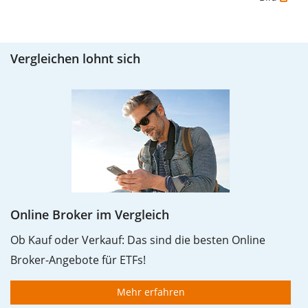
wenn du das Wertpapier für 10€ gekauft und
anschließend für 5€ verkauft hättest. Daher wäre in
diesem Fall der Maximum Drawdown (5€ - 10€)/10€ =
Vergleichen lohnt sich
-50%.
Die Wertentwicklungsangaben für ETFs beinhalten
Ausschüttungen (falls vorhanden).
Online Broker im Vergleich
Ob Kauf oder Verkauf: Das sind die besten Online
Broker-Angebote für ETFs!
Mehr erfahren