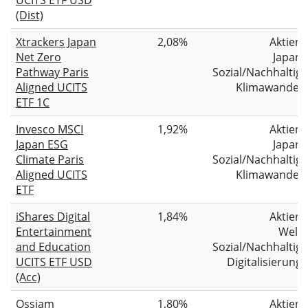
(Dist)
Xtrackers Japan
2,08%
Aktien
Net Zero
Japan
Pathway Paris
Sozial/Nachhaltig
Aligned UCITS
Klimawandel
ETF 1C
Invesco MSCI
1,92%
Aktien
Japan ESG
Japan
Climate Paris
Sozial/Nachhaltig
Aligned UCITS
Klimawandel
ETF
iShares Digital
1,84%
Aktien
Entertainment
Welt
and Education
Sozial/Nachhaltig
UCITS ETF USD
Digitalisierung
(Acc)
Ossiam
1,80%
Aktien