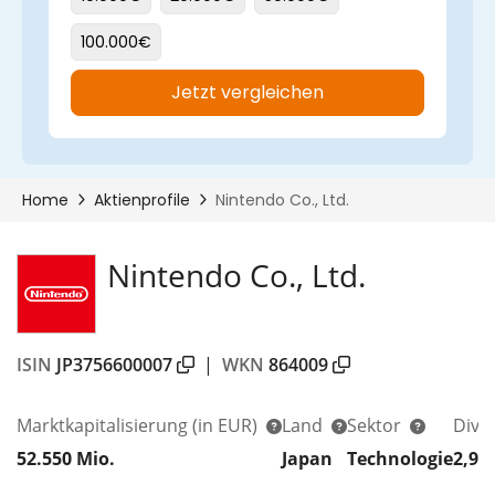
Nintendo Co., Ltd.
ISIN
JP3756600007
|
WKN
864009
Marktkapitalisierung
(in EUR)
Land
Sektor
Divi
52.550 Mio.
Japan
Technologie
2,95