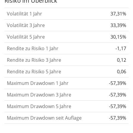
Risiko im Überblick
verändert.
Wertpapiere mit höherer Volatilität
Volatilität 1 Jahr
37,31%
gelten im Allgemeinen als risikoreicher. Wir
berechnen die Volatilität auf Basis der Daten der
Volatilität 3 Jahre
33,39%
letzten 1, 3 und 5 Jahre, damit du sehen kannst, ob
Volatilität 5 Jahre
30,15%
die Kursschwankungen im Laufe der Zeit stärker
Rendite zu Risiko 1 Jahr
-1,17
oder schwächer wurden. Weitere Informationen
findest du in unserem Artikel:
Volatilität als
Rendite zu Risiko 3 Jahre
0,12
Risikomaß
.
Rendite zu Risiko 5 Jahre
0,06
Rendite pro Risiko
für Zeiträume von 1, 3 und 5
Maximum Drawdown 1 Jahr
-57,39%
Jahren. Diese Kennzahl ist definiert als die
annualisierte (d. h. auf einen Einjahreszeitraum
Maximum Drawdown 3 Jahre
-57,39%
umgerechnete) historische Rendite geteilt durch die
Maximum Drawdown 5 Jahre
-57,39%
historische annualisierte Volatilität.
Rendite pro
Maximum Drawdown seit Auflage
-57,39%
Risiko setzt die historische Rendite eines
Wertpapiers ins Verhältnis zu seinem