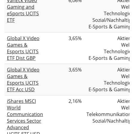
VanEck Video
6,06%
Aktien
Gaming and
Welt
eSports UCITS
Technologie
ETF
Sozial/Nachhaltig
E-Sports & Gaming
Global X Video
3,65%
Aktien
Games &
Welt
Esports UCITS
Technologie
ETF Dist GBP
E-Sports & Gaming
Global X Video
3,65%
Aktien
Games &
Welt
Esports UCITS
Technologie
ETF Acc USD
E-Sports & Gaming
iShares MSCI
2,16%
Aktien
World
Welt
Communication
Telekommunikation
Services Sector
Sozial/Nachhaltig
Advanced
UCITS ETF USD