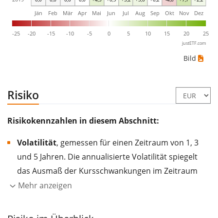
Jän
Feb
Mär
Apr
Mai
Jun
Jul
Aug
Sep
Okt
Nov
Dez
-25
-20
-15
-10
-5
0
5
10
15
20
25
justETF.com
Bild
Risiko
Risikokennzahlen in diesem Abschnitt:
Volatilität
, gemessen für einen Zeitraum von 1, 3
und 5 Jahren. Die annualisierte Volatilität spiegelt
das Ausmaß der Kursschwankungen im Zeitraum
eines Jahres wider.
Je höher die Volatilität, desto
Mehr anzeigen
stärker hat sich der Kurs des Wertpapiers (der
Aktie, des ETF, usw.) in der Vergangenheit