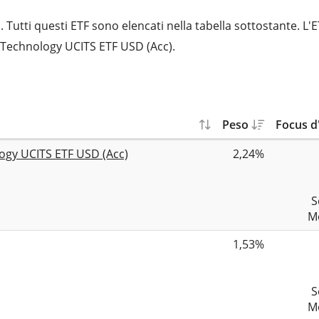
Tutti questi ETF sono elencati nella tabella sottostante. 
ng Technology UCITS ETF USD (Acc).
Peso
Focus d
logy UCITS ETF USD (Acc)
2,24%
S
Mo
1,53%
S
Mo