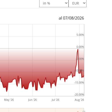
s si occupa di gestione dell'energia,
za, soluzione di rete comunitaria, sanità,
i assistenza elettrica. L'azienda è stata
al 07/08/2026
 e ha sede a Kariya, in Giappone.
5.00%
0.00%
-5.00%
-10.00%
-15.00%
-20.00%
May '26
Jun '26
Jul '26
Aug '26