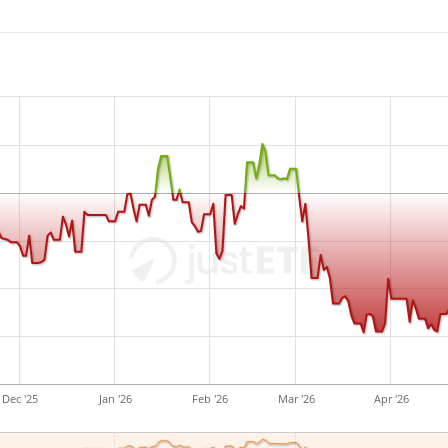
divisione New Business Field
tecnologia agricola, sicurez
biotecnologia e tecnologia d
fondata il 16 dicembre 1949
Dec '25
Jan '26
Feb '26
Mar '26
Apr '26