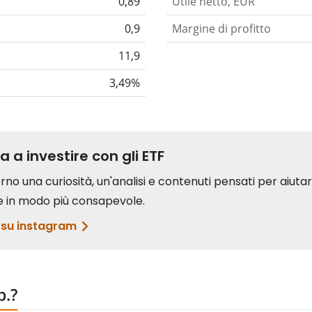
0,89
Utile netto, EUR
0,9
Margine di profitto
11,9
3,49%
p.?