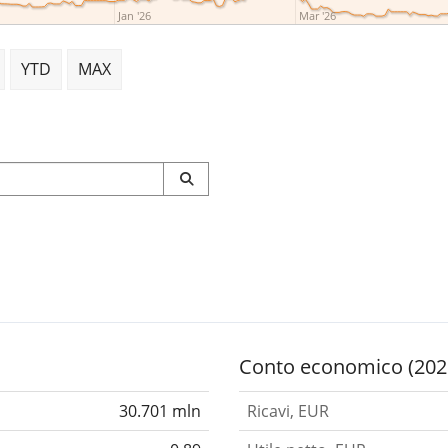
Jan '26
Mar '26
YTD
MAX
Conto economico (202
30.701 mln
Ricavi, EUR