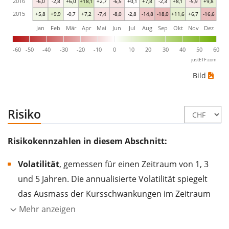
2016
-6,0
-2,8
+6,0
+18,1
+2,7
-6,5
+0,1
+7,8
-2,3
+8,1
-5,9
+9,8
2015
+5,8
+9,9
-0,7
+7,2
-7,4
-8,0
-2,8
-14,8
-18,0
+11,6
+6,7
-16,6
Jan
Feb
Mär
Apr
Mai
Jun
Jul
Aug
Sep
Okt
Nov
Dez
-60
-50
-40
-30
-20
-10
0
10
20
30
40
50
60
justETF.com
Bild
Risiko
Risikokennzahlen in diesem Abschnitt:
Volatilität
, gemessen für einen Zeitraum von 1, 3
und 5 Jahren. Die annualisierte Volatilität spiegelt
das Ausmass der Kursschwankungen im Zeitraum
eines Jahres wider.
Je höher die Volatilität, desto
Mehr anzeigen
stärker hat sich der Kurs des Wertpapiers (der