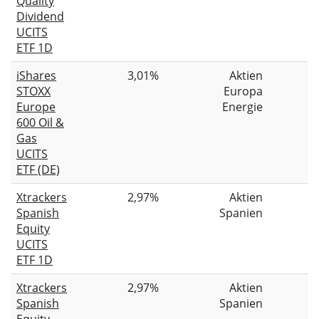
Quality
Dividend
UCITS
ETF 1D
iShares
3,01%
Aktien
STOXX
Europa
Europe
Energie
600 Oil &
Gas
UCITS
ETF (DE)
Xtrackers
2,97%
Aktien
Spanish
Spanien
Equity
UCITS
ETF 1D
Xtrackers
2,97%
Aktien
Spanish
Spanien
Equity