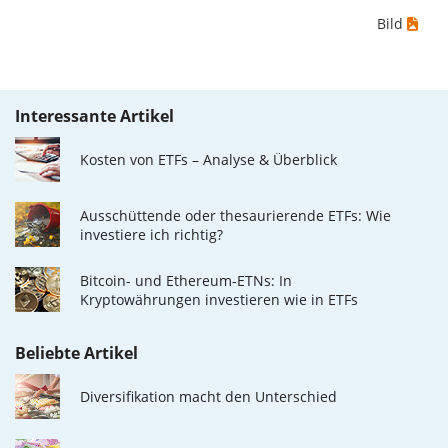
Fall hättest du den grösstmöglichen Verlust erlitten,
Bild
wenn du das Wertpapier für 10€ gekauft und
anschliessend für 5€ verkauft hättest. Daher wäre in
diesem Fall der Maximum Drawdown (5€ - 10€)/10€ =
Interessante Artikel
-50%.
Kosten von ETFs – Analyse & Überblick
Die Wertentwicklungsangaben für ETFs beinhalten
Ausschüttungen (falls vorhanden).
Ausschüttende oder thesaurierende ETFs: Wie
investiere ich richtig?
Bitcoin- und Ethereum-ETNs: In
Kryptowährungen investieren wie in ETFs
Beliebte Artikel
Diversifikation macht den Unterschied