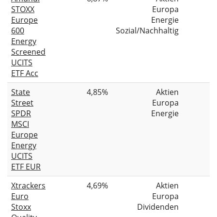
STOXX
Europa
Europe
Energie
600
Sozial/Nachhaltig
Energy
Screened
UCITS
ETF Acc
State
4,85%
Aktien
Street
Europa
SPDR
Energie
MSCI
Europe
Energy
UCITS
ETF EUR
Xtrackers
4,69%
Aktien
Euro
Europa
Stoxx
Dividenden