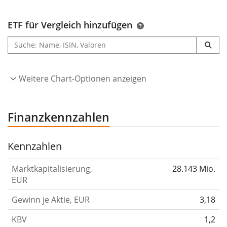
die die Gasverteilung, Fremdnetzzugangsdienste, der
ETF für Vergleich hinzufügen
Sekundärtransport und auch auch Vertriebsaktivitäten.
In Italien gehört der Gasabsatz zum Zolltarif dazu. Die
weltweiten Tätigkeiten von Repsol werden von zwei
Geschäftszentralen in Madrid und Buenos Aires
Weitere Chart-Optionen anzeigen
geleitet. Der Hauptsitz ist in Madrid, Spanien.
Quelle: Facunda financial data GmbH
Finanzkennzahlen
Kennzahlen
Marktkapitalisierung,
28.143 Mio.
EUR
Gewinn je Aktie, EUR
3,18
KBV
1,2