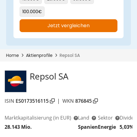
Repsol SA
ISIN
ES0173516115
|
WKN
876845
Marktkapitalisierung
(in EUR)
Land
Sektor
Divide
28.143 Mio.
Spanien
Energie
5,03%