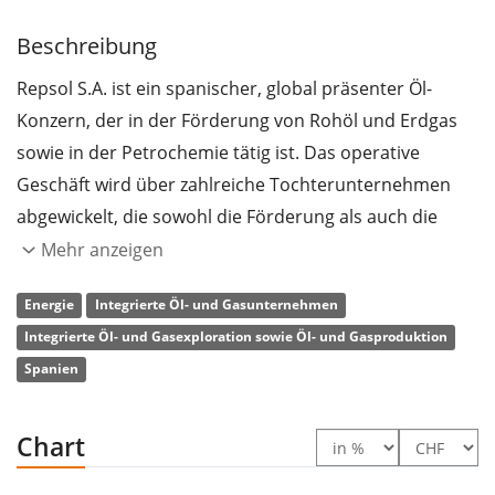
Beschreibung
Repsol S.A. ist ein spanischer, global präsenter Öl-
Konzern, der in der Förderung von Rohöl und Erdgas
sowie in der Petrochemie tätig ist. Das operative
Geschäft wird über zahlreiche Tochterunternehmen
abgewickelt, die sowohl die Förderung als auch die
Raffination und die Energieerzeugung der Öl- und
Mehr anzeigen
Gasprodukte übernehmen. Die erzeugten Treibstoffe
Energie
Integrierte Öl- und Gasunternehmen
werden an Endverbraucher, Transportunternehmen
Integrierte Öl- und Gasexploration sowie Öl- und Gasproduktion
und Grossabnehmer der Luftfahrtindustrie verkauft.
Spanien
Dabei vertreibt Repsol seine Produkte über ein
weitreichendes Netz von mehr als 6900 Tank- und
Verkaufsstellen in Europa und Lateinamerika, wovon
Chart
sich allein über 3000 in Spanien befinden. Die