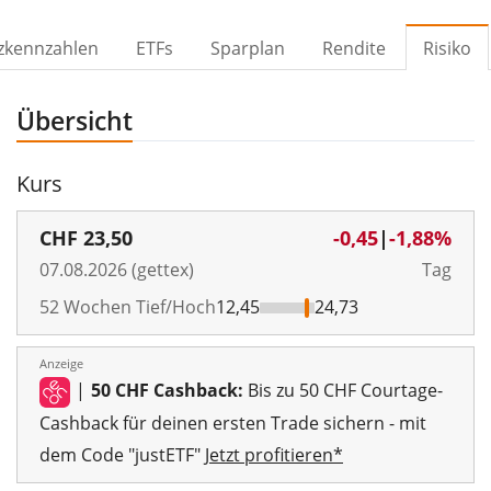
zkennzahlen
ETFs
Sparplan
Rendite
Risiko
Übersicht
Kurs
CHF
23,50
-0,45
|
-1,88%
07.08.2026 (gettex)
Tag
52 Wochen Tief/Hoch
12,45
24,73
Anzeige
|
50 CHF Cashback:
Bis zu 50 CHF Courtage-
Cashback für deinen ersten Trade sichern - mit
dem Code "justETF"
Jetzt profitieren*