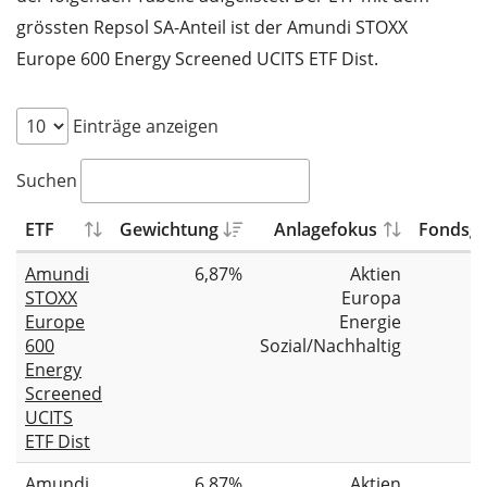
grössten Repsol SA-Anteil ist der Amundi STOXX
Europe 600 Energy Screened UCITS ETF Dist.
Einträge anzeigen
Suchen
ETF
Gewichtung
Anlagefokus
Fondsgr
Amundi
6,87%
Aktien
STOXX
Europa
Europe
Energie
600
Sozial/Nachhaltig
Energy
Screened
UCITS
ETF Dist
Amundi
6,87%
Aktien