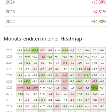
2024
-13,38%
2023
-14,81%
2022
+34,90%
Monatsrenditen in einer Heatmap
2026
+2,2
+14,5
+30,5
-7,2
-4,6
+1,4
+20,9
-4,3
0,0
0,0
0,0
0,0
2025
-1,1
+8,0
+2,0
-13,9
+9,3
+5,1
+6,4
+6,1
+7,8
+4,2
+1,1
-0,7
2024
+2,1
+10,2
+7,2
-4,0
+1,8
-3,1
-11,6
-7,0
-4,9
-3,0
+1,9
-2,0
2023
+3,2
-1,1
-6,1
-6,5
-5,7
+6,1
+1,0
+3,2
+9,9
-11,4
+0,7
-6,9
2022
+8,7
+1,9
+2,3
+18,7
+5,9
-9,4
-14,8
+6,7
-11,1
+21,0
+7,0
-0,1
2021
-2,5
+30,2
+2,4
-6,8
+9,2
-2,3
-14,7
+5,5
+16,2
-3,4
-13,8
+6,9
2020
-14,0
-18,8
-20,0
+1,9
+2,4
-7,5
-13,7
-0,3
-12,9
-8,8
+54,2
+3,1
2019
+10,0
-1,3
-0,7
+1,6
-6,4
-5,7
+3,6
-8,5
+7,2
+6,9
-5,2
-2,0
2018
+1,8
-4,2
-1,4
+12,7
-0,4
+4,4
+0,4
-4,7
+3,6
-7,6
-3,8
-8,5
2017
+2,3
-0,7
+6,4
+1,7
+2,8
-8,9
+7,2
+1,8
+9,8
+4,4
-3,5
-3,0