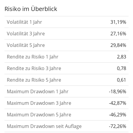
Aktie, des ETF, usw.) in der Vergangenheit
Risiko im Überblick
verändert.
Wertpapiere mit höherer Volatilität
Volatilität 1 Jahr
31,19%
gelten im Allgemeinen als risikoreicher. Wir
berechnen die Volatilität auf Basis der Daten der
Volatilität 3 Jahre
27,16%
letzten 1, 3 und 5 Jahre, damit du sehen kannst, ob
Volatilität 5 Jahre
29,84%
die Kursschwankungen im Laufe der Zeit stärker
Rendite zu Risiko 1 Jahr
2,83
oder schwächer wurden. Weitere Informationen
findest du in unserem Artikel:
Volatilität als
Rendite zu Risiko 3 Jahre
0,78
Risikomass
.
Rendite zu Risiko 5 Jahre
0,61
Rendite pro Risiko
für Zeiträume von 1, 3 und 5
Maximum Drawdown 1 Jahr
-18,96%
Jahren. Diese Kennzahl ist definiert als die
annualisierte (d. h. auf einen Einjahreszeitraum
Maximum Drawdown 3 Jahre
-42,87%
umgerechnete) historische Rendite geteilt durch die
Maximum Drawdown 5 Jahre
-46,29%
historische annualisierte Volatilität.
Rendite pro
Maximum Drawdown seit Auflage
-72,26%
Risiko setzt die historische Rendite eines