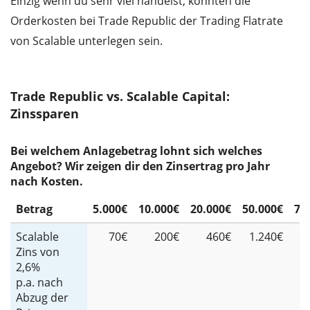
Einzig wenn du sehr viel handelst, könnten die
Orderkosten bei Trade Republic der Trading Flatrate
von Scalable unterlegen sein.
Trade Republic vs. Scalable Capital:
Zinssparen
Bei welchem Anlagebetrag lohnt sich welches
Angebot? Wir zeigen dir den Zinsertrag pro Jahr
nach Kosten.
Betrag
5.000€
10.000€
20.000€
50.000€
75
Scalable
70€
200€
460€
1.240€
1
Zins von
2,6%
p.a. nach
Abzug der