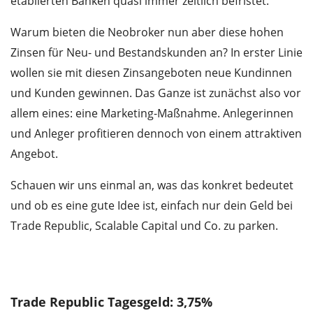
etablierten Banken quasi immer zeitlich befristet.
Warum bieten die Neobroker nun aber diese hohen
Zinsen für Neu- und Bestandskunden an? In erster Linie
wollen sie mit diesen Zinsangeboten neue Kundinnen
und Kunden gewinnen. Das Ganze ist zunächst also vor
allem eines: eine Marketing-Maßnahme. Anlegerinnen
und Anleger profitieren dennoch von einem attraktiven
Angebot.
Schauen wir uns einmal an, was das konkret bedeutet
und ob es eine gute Idee ist, einfach nur dein Geld bei
Trade Republic, Scalable Capital und Co. zu parken.
Wir benötigen Ihre Zustimmung, um den
YouTube Video-Service zu laden.
Akzeptieren
Details
Trade Republic Tagesgeld: 3,75%