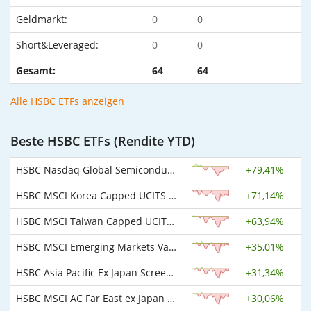
Geldmarkt:
0
0
Short&Leveraged:
0
0
Gesamt:
64
64
Alle HSBC ETFs anzeigen
Beste HSBC ETFs (Rendite YTD)
HSBC Nasdaq Global Semiconductor UCITS ETF
+
79,41%
HSBC MSCI Korea Capped UCITS ETF USD
+
71,14%
HSBC MSCI Taiwan Capped UCITS ETF USD
+
63,94%
HSBC MSCI Emerging Markets Value Screened UCITS ETF USD (Acc)
+
35,01%
HSBC Asia Pacific Ex Japan Screened Equity UCITS ETF USD
+
31,34%
HSBC MSCI AC Far East ex Japan UCITS ETF USD
+
30,06%