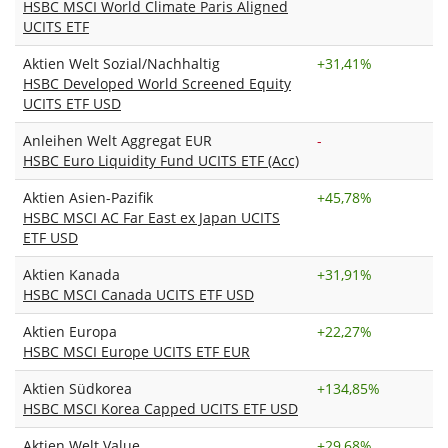
HSBC MSCI World Climate Paris Aligned
UCITS ETF
Aktien Welt Sozial/Nachhaltig
+
31,41%
HSBC Developed World Screened Equity
UCITS ETF USD
Anleihen Welt Aggregat EUR
-
HSBC Euro Liquidity Fund UCITS ETF (Acc)
Aktien Asien-Pazifik
+
45,78%
HSBC MSCI AC Far East ex Japan UCITS
ETF USD
Aktien Kanada
+
31,91%
HSBC MSCI Canada UCITS ETF USD
Aktien Europa
+
22,27%
HSBC MSCI Europe UCITS ETF EUR
Aktien Südkorea
+
134,85%
HSBC MSCI Korea Capped UCITS ETF USD
Aktien Welt Value
+
29,68%