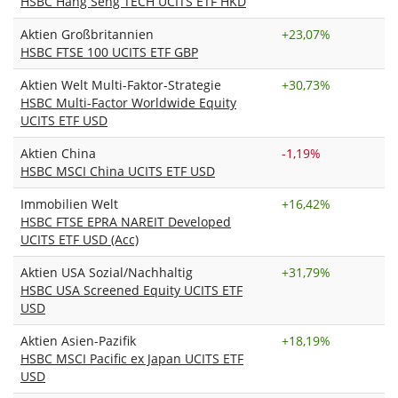
HSBC Hang Seng TECH UCITS ETF HKD
Aktien Großbritannien
+
23,07%
HSBC FTSE 100 UCITS ETF GBP
Aktien Welt Multi-Faktor-Strategie
+
30,73%
HSBC Multi-Factor Worldwide Equity
UCITS ETF USD
Aktien China
-1,19%
HSBC MSCI China UCITS ETF USD
Immobilien Welt
+
16,42%
HSBC FTSE EPRA NAREIT Developed
UCITS ETF USD (Acc)
Aktien USA Sozial/Nachhaltig
+
31,79%
HSBC USA Screened Equity UCITS ETF
USD
Aktien Asien-Pazifik
+
18,19%
HSBC MSCI Pacific ex Japan UCITS ETF
USD