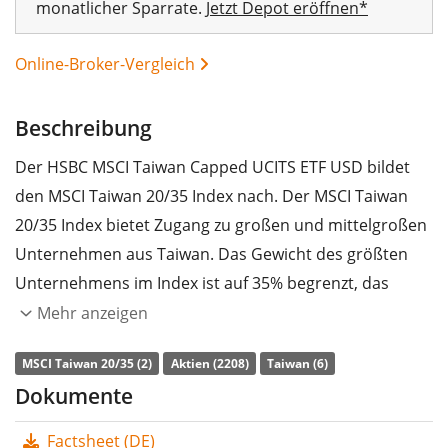
monatlicher Sparrate.
Jetzt Depot eröffnen*
Online-Broker-Vergleich
Beschreibung
Der HSBC MSCI Taiwan Capped UCITS ETF USD bildet
den MSCI Taiwan 20/35 Index nach. Der MSCI Taiwan
20/35 Index bietet Zugang zu großen und mittelgroßen
Unternehmen aus Taiwan. Das Gewicht des größten
Unternehmens im Index ist auf 35% begrenzt, das
Gewicht aller weiteren Unternehmen auf 20%.
Mehr anzeigen
Die
TER
(Gesamtkostenquote) des ETF liegt bei
0,50%
MSCI Taiwan 20/35 (2)
Aktien (2208)
Taiwan (6)
p.a.
. Der HSBC MSCI Taiwan Capped UCITS ETF USD ist
Dokumente
der günstigste ETF, der den MSCI Taiwan 20/35 Index
Factsheet (DE)
nachbildet. Der ETF bildet die Wertentwicklung des