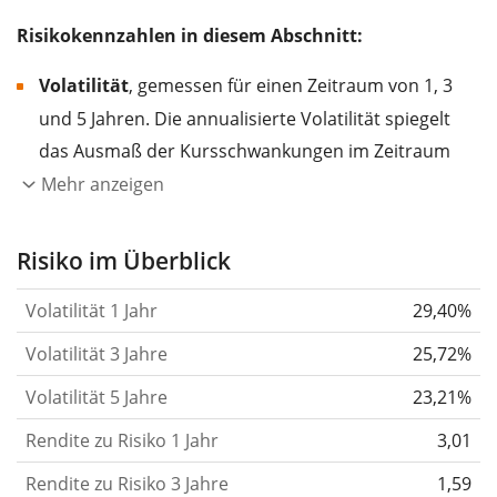
Risikokennzahlen in diesem Abschnitt:
Volatilität
, gemessen für einen Zeitraum von 1, 3
und 5 Jahren. Die annualisierte Volatilität spiegelt
das Ausmaß der Kursschwankungen im Zeitraum
eines Jahres wider.
Je höher die Volatilität, desto
Mehr anzeigen
stärker hat sich der Kurs des Wertpapiers (der
Aktie, des ETF, usw.) in der Vergangenheit
Risiko im Überblick
verändert.
Wertpapiere mit höherer Volatilität
Volatilität 1 Jahr
29,40%
gelten im Allgemeinen als risikoreicher. Wir
berechnen die Volatilität auf Basis der Daten der
Volatilität 3 Jahre
25,72%
letzten 1, 3 und 5 Jahre, damit du sehen kannst, ob
Volatilität 5 Jahre
23,21%
die Kursschwankungen im Laufe der Zeit stärker
Rendite zu Risiko 1 Jahr
oder schwächer wurden. Weitere Informationen
3,01
findest du in unserem Artikel:
Volatilität als
Rendite zu Risiko 3 Jahre
1,59