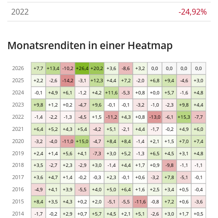
2022
-24,92%
Monatsrenditen in einer Heatmap
2026
+7,7
+13,4
-10,2
+26,4
+20,2
+3,6
-8,6
+3,2
0,0
0,0
0,0
0,0
2025
+2,2
-2,6
-14,2
-3,1
+12,3
+4,4
+7,2
-2,0
+6,8
+9,4
-4,6
+3,0
2024
-0,1
+4,9
+6,1
-1,2
+4,2
+11,6
-5,3
+0,8
+0,0
+5,7
-1,6
+4,8
2023
+9,8
+1,2
+0,2
-4,7
+9,6
-0,1
-0,1
-3,2
-1,0
-2,3
+9,8
+4,4
2022
-1,4
-2,2
-1,3
-4,5
+1,5
-11,2
+4,3
+0,8
-13,0
-6,1
+15,3
-7,7
2021
+6,4
+5,2
+4,3
+5,4
-4,2
+5,1
-2,1
+4,4
-1,7
-0,2
+4,9
+6,0
2020
-3,2
-4,0
-11,0
+15,0
-4,7
+8,4
+8,4
-1,4
+2,1
+1,5
+7,0
+7,4
2019
+2,4
+1,4
+5,6
+4,1
-7,3
+3,0
+5,2
-1,3
+6,5
+4,5
+3,1
+4,8
2018
+3,5
-2,7
+2,3
-2,9
+3,0
-1,4
+4,4
+1,7
+0,9
-9,8
-1,1
-1,1
2017
+3,6
+4,7
+1,4
-0,2
-0,3
+2,3
-0,1
+0,6
-3,2
+7,8
-5,1
-0,1
2016
-4,9
+4,1
+3,9
-5,5
+4,0
+5,0
+6,4
+1,6
+2,5
+3,4
+0,5
-0,4
2015
+8,4
+3,5
+4,3
+0,2
+2,0
-5,1
-5,5
-11,6
-0,8
+7,2
+0,6
-3,6
2014
-1,7
-0,2
+2,9
+0,7
+5,7
+4,5
+2,1
+5,1
-2,6
+3,0
+1,7
+0,5