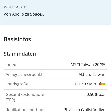
Von Apollo zu SpaceX
00%
Basisinfos
Stammdaten
Index
MSCI Taiwan 20/35
Anlageschwerpunkt
Aktien, Taiwan
Fondsgröße
EUR 93 Mio.
Gesamtkostenquote
0,50% p.a.
(TER)
Replikationsmethode
Physisch
(
Vollständige