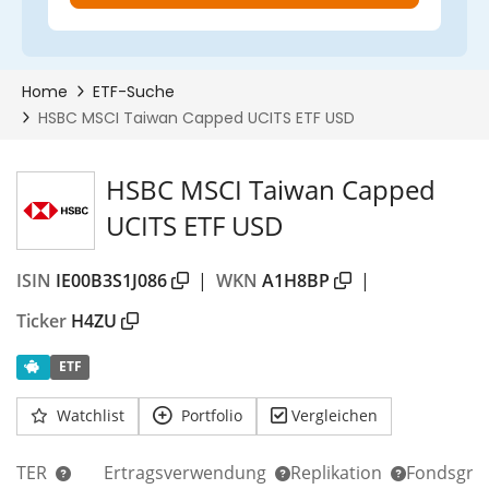
HSBC MSCI Taiwan Capped
UCITS ETF USD
ISIN
IE00B3S1J086
|
WKN
A1H8BP
|
Ticker
H4ZU
ETF
Watchlist
Portfolio
Vergleichen
TER
Ertragsverwendung
Replikation
Fondsgrö