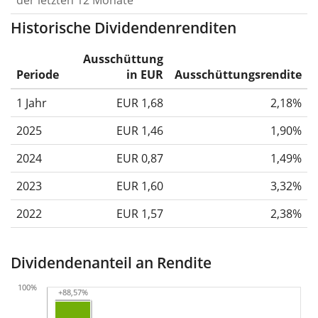
der letzten 12 Monate
Historische Dividendenrenditen
Ausschüttung
Periode
in EUR
Ausschüttungsrendite
1 Jahr
EUR 1,68
2,18%
2025
EUR 1,46
1,90%
2024
EUR 0,87
1,49%
2023
EUR 1,60
3,32%
2022
EUR 1,57
2,38%
Dividendenanteil an Rendite
100%
+88,57%
+88,57%