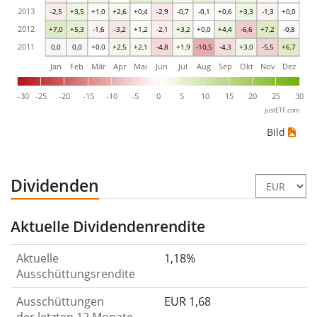
2013
-2,5
+3,5
+1,0
+2,6
+0,4
-2,9
-0,7
-0,1
+0,6
+3,3
-1,3
+0,0
2012
+7,0
+5,3
-1,6
-3,2
+1,2
-2,1
+3,2
+0,0
+4,4
-6,6
+7,2
-0,8
2011
0,0
0,0
+0,0
+2,5
+2,1
-4,8
+1,9
-10,5
-4,3
+3,0
-5,5
+6,7
Jan
Feb
Mär
Apr
Mai
Jun
Jul
Aug
Sep
Okt
Nov
Dez
-30
-25
-20
-15
-10
-5
0
5
10
15
20
25
30
justETF.com
Bild
Dividenden
Aktuelle Dividendenrendite
Aktuelle
1,18%
Ausschüttungsrendite
Ausschüttungen
EUR 1,68