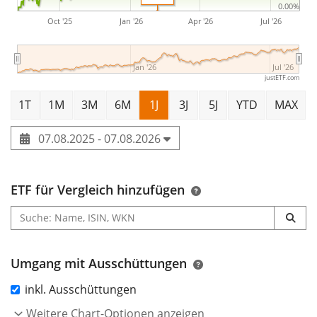
0.00%
Oct '25
Jan '26
Apr '26
Jul '26
Jan '26
Jul '26
justETF.com
1T
1M
3M
6M
1J
3J
5J
YTD
MAX
07.08.2025 - 07.08.2026
ETF für Vergleich hinzufügen
Umgang mit Ausschüttungen
inkl. Ausschüttungen
Weitere Chart-Optionen anzeigen