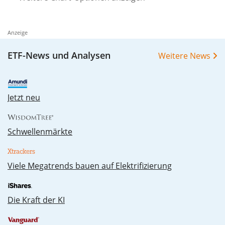
Anzeige
ETF-News und Analysen
Weitere News
00%
Jetzt neu
Schwellenmärkte
Vie­le Me­ga­trends bau­en auf Elek­tri­fi­zie­rung
Die Kraft der KI