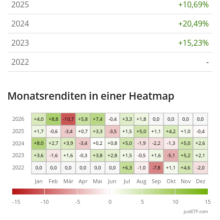
2025
+10,69%
2024
+20,49%
2023
+15,23%
2022
-
Monatsrenditen in einer Heatmap
2026
+4,0
+8,8
-10,7
+5,8
+7,4
-0,4
+3,3
+1,8
0,0
0,0
0,0
0,0
2025
+1,7
-0,6
-3,4
+0,7
+3,3
-3,5
+1,5
+5,0
+1,1
+4,2
+1,0
-0,4
2024
+8,0
+2,7
+3,9
-3,4
+0,2
+0,8
+5,0
-1,9
-2,2
-1,3
+5,0
+2,6
2023
+3,6
-1,6
+1,6
-0,3
+3,8
+2,8
+1,5
-0,5
+1,6
-5,1
+5,2
+2,1
2022
0,0
0,0
0,0
0,0
0,0
0,0
+6,3
-1,0
-7,8
+1,1
+4,6
-2,0
Jan
Feb
Mär
Apr
Mai
Jun
Jul
Aug
Sep
Okt
Nov
Dez
-15
-10
-5
0
5
10
15
justETF.com