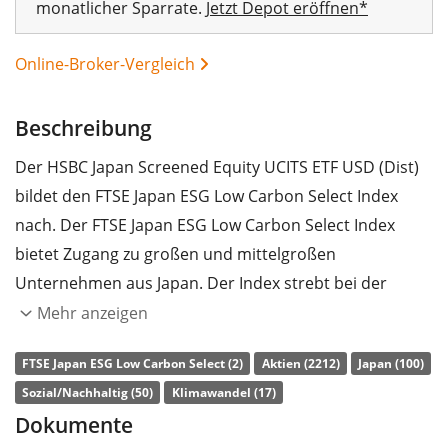
monatlicher Sparrate.
Jetzt Depot eröffnen*
Online-Broker-Vergleich
Beschreibung
Der HSBC Japan Screened Equity UCITS ETF USD (Dist)
bildet den FTSE Japan ESG Low Carbon Select Index
nach. Der FTSE Japan ESG Low Carbon Select Index
bietet Zugang zu großen und mittelgroßen
Unternehmen aus Japan. Der Index strebt bei der
Titelauswahl eine Reduzierung der
Mehr anzeigen
Kohlenstoffemissionen und des Verbrauchs von
FTSE Japan ESG Low Carbon Select (2)
Aktien (2212)
Japan (100)
fossilen Brennstoffen um jeweils 50 Prozent sowie ein
Sozial/Nachhaltig (50)
Klimawandel (17)
um 20 Prozent verbessertes ESG-Rating (Umwelt,
Dokumente
Soziales und Unternehmensführung) im Vergleich zum