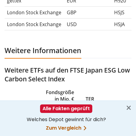
gettex
EUR
H920
London Stock Exchange
GBP
HSJS
London Stock Exchange
USD
HSJA
Weitere Informationen
Weitere ETFs auf den FTSE Japan ESG Low
Carbon Select Index
Fondsgröße
in Mio. €
TER
Fondsname
(AuM)
p.a.
Ausschüttun
HSBC Japan
276
0,18%
Thesauriere
Screened
p.a.
Equity UCITS