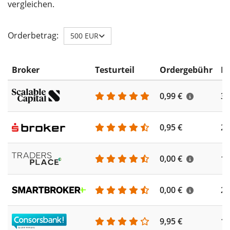
vergleichen.
Orderbetrag:
500 EUR
Broker
Testurteil
Ordergebühr
ET
0,99 €
35
0,95 €
25
0,00 €
18
0,00 €
22
9,95 €
19