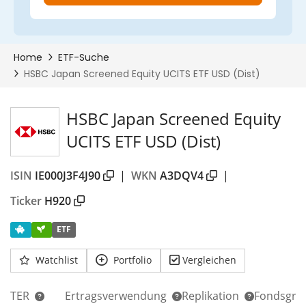
HSBC Japan Screened Equity
UCITS ETF USD (Dist)
ISIN
IE000J3F4J90
|
WKN
A3DQV4
|
Ticker
H920
ETF
Watchlist
Portfolio
Vergleichen
TER
Ertragsverwendung
Replikation
Fondsgrö