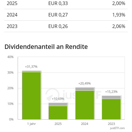
2025
EUR 0,33
2,00%
2024
EUR 0,27
1,93%
2023
EUR 0,26
2,06%
Dividendenanteil an Rendite
40%
+31,37%
+31,37%
30%
+20,49%
+20,49%
20%
+15,23%
+15,23%
+10,69%
+10,69%
10%
0%
1 Jahr
2025
2024
2023
justETF.com