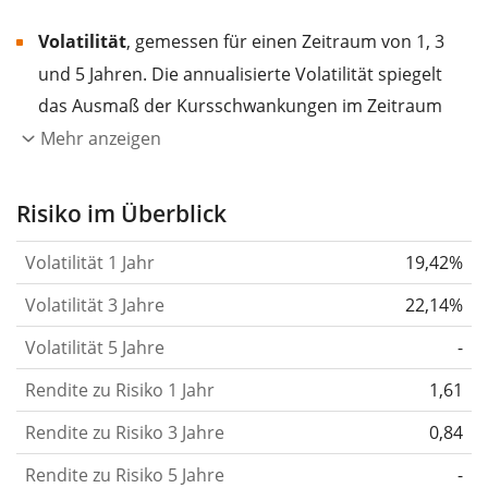
Volatilität
, gemessen für einen Zeitraum von 1, 3
und 5 Jahren. Die annualisierte Volatilität spiegelt
das Ausmaß der Kursschwankungen im Zeitraum
eines Jahres wider.
Je höher die Volatilität, desto
Mehr anzeigen
stärker hat sich der Kurs des Wertpapiers (der
Aktie, des ETF, usw.) in der Vergangenheit
Risiko im Überblick
verändert.
Wertpapiere mit höherer Volatilität
Volatilität 1 Jahr
19,42%
gelten im Allgemeinen als risikoreicher. Wir
berechnen die Volatilität auf Basis der Daten der
Volatilität 3 Jahre
22,14%
letzten 1, 3 und 5 Jahre, damit du sehen kannst, ob
Volatilität 5 Jahre
-
die Kursschwankungen im Laufe der Zeit stärker
Rendite zu Risiko 1 Jahr
oder schwächer wurden. Weitere Informationen
1,61
findest du in unserem Artikel:
Volatilität als
Rendite zu Risiko 3 Jahre
0,84
Risikomaß
.
Rendite zu Risiko 5 Jahre
-