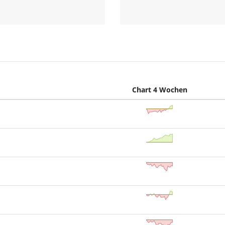
Ind
inen passiven
bar sind, ein Volumen von >
aben.
isch replizierende
ETFs, sofern
chendes Produkt verfügbar ist
Chart 4 Wochen
 vorab beschriebenen Strategie
nanteil im Index über 50 %,
t Domizil Irland, um
er US-Anteil unter 50 %, ist
m.
erien gleichzeitig,
rwendung für das
oräre TER-Reduktionen werden