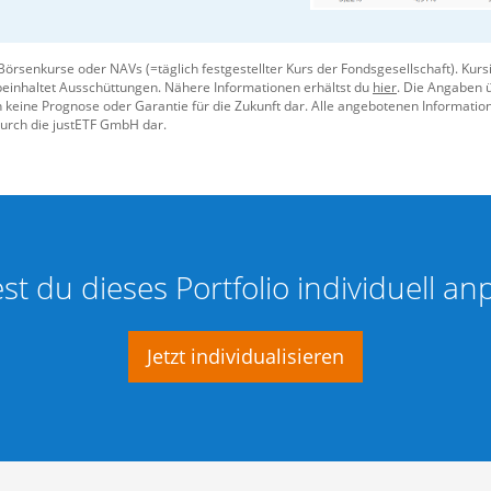
f eigenes Risiko. Es wird dringend empfohlen, vor jeder Investiti
zberatern einzuholen. Die Angaben über die Wertentwicklung und R
nose oder Garantie für die Zukunft dar.
Börsenkurse oder NAVs (=täglich festgestellter Kurs der Fondsgesellschaft). Ku
einhaltet Ausschüttungen. Nähere Informationen erhältst du
hier
. Die Angaben 
/2026. Die Aktualisierung erfolgt jährlich.
n keine Prognose oder Garantie für die Zukunft dar. Alle angebotenen Informatio
urch die justETF GmbH dar.
t du dieses Portfolio individuell a
Jetzt individualisieren