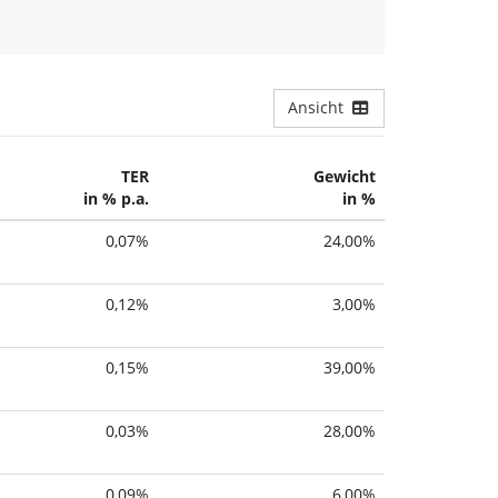
ividuelle ETF-Auswahl
Ansicht
TER
Gewicht
in % p.a.
in %
0,07%
24,00%
0,12%
3,00%
0,15%
39,00%
0,03%
28,00%
0,09%
6,00%