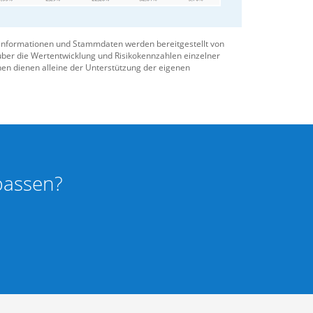
onsentscheidung eigene Recherchen durchzuführen
isikokennzahlen einzelner Finanzinstrumente und
rsinformationen und Stammdaten werden bereitgestellt von
über die Wertentwicklung und Risikokennzahlen einzelner
nen dienen alleine der Unterstützung der eigenen
npassen?