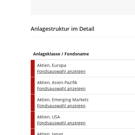
Qualitätsfilter, Replikation & Steuern:
Wir wählen
grundsätzlich
nur ETFs aus, die e
Investmentansatz verfolgen, auf Xetra handel
Anlagestruktur im Detail
100 Mio. € und eine Historie von > 3 Jahren h
Zusätzlich gelten folgende Regeln:
Replikationsmethode:
Wir wählen
phys
für den abgebildeten Index ein entspre
Anlageklasse / Fondsname
und dies nicht im Widerspruch mit der
steht.
Aktien, Europa
Steuer-Optimierung:
Liegt der US-Aktie
Fondsauswahl anzeigen
wählen wir – sofern verfügbar – ETFs mi
Aktien, Asien-Pazifik
Quellensteuervorteile
zu nutzen. Liegt d
Fondsauswahl anzeigen
das Fondsdomizil kein Auswahlkriteriu
Aktien, Emerging Markets
Effizienz-Ranking (Finale Selektion):
Fondsauswahl anzeigen
Erfüllen mehrere ETFs die oben genannten Krit
entscheidet folgende Hierarchie über die Ve
Aktien, USA
Musterportfolio:
Fondsauswahl anzeigen
Geringste laufende Kosten (
TER
). Temp
dabei nicht berücksichtigt.
Aktien, Japan