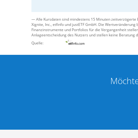
trifft der Nutzer in eigener Verantwortung und au
oder professionellen Rat bei zertifizierten Finan
Portfolios für die Vergangenheit stellen keine Prog
— Alle Kursdaten sind mindestens 15 Minuten zeitverzögerte 
Xignite, Inc.
,
etfinfo
und
justETF GmbH
. Die Wertveränderung b
Hinweis zur Darstellung:
Datenstand der Auswahl: 01
Finanzinstrumente und Portfolios für die Vergangenheit stelle
Anlageentscheidung des Nutzers und stellen keine Beratung d
Quelle:
Möchtes