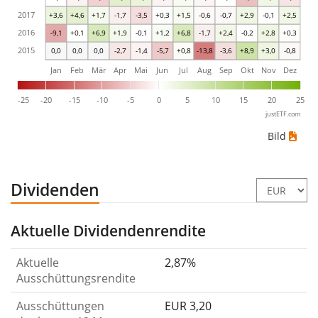
2017
+3,6
+4,6
+1,7
-1,7
-3,5
+0,3
+1,5
-0,6
-0,7
+2,9
-0,1
+2,5
2016
-9,1
+0,1
+6,9
+1,9
-0,1
+1,2
+6,8
-1,7
+2,4
-0,2
+2,8
+0,3
2015
0,0
0,0
0,0
-2,7
-1,4
-5,7
+0,8
-13,8
-3,6
+8,9
+3,0
-0,8
Jan
Feb
Mär
Apr
Mai
Jun
Jul
Aug
Sep
Okt
Nov
Dez
-25
-20
-15
-10
-5
0
5
10
15
20
25
justETF.com
Bild
Dividenden
Aktuelle Dividendenrendite
Aktuelle
2,87%
Ausschüttungsrendite
Ausschüttungen
EUR 3,20