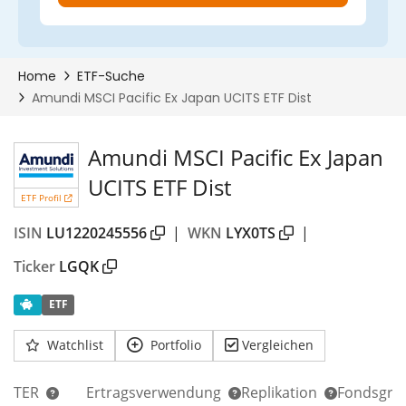
Amundi MSCI Pacific Ex Japan
UCITS ETF Dist
ETF Profil
ISIN
LU1220245556
|
WKN
LYX0TS
|
Ticker
LGQK
ETF
Watchlist
Portfolio
Vergleichen
TER
Ertragsverwendung
Replikation
Fondsgrö