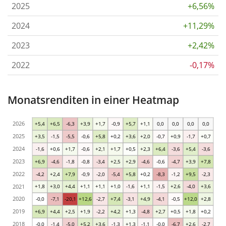
2025
+6,56%
2024
+11,29%
2023
+2,42%
2022
-0,17%
Monatsrenditen in einer Heatmap
2026
+5,4
+6,5
-6,3
+3,9
+1,7
-0,9
+5,7
+1,1
0,0
0,0
0,0
0,0
2025
+3,5
-1,5
-5,5
-0,6
+5,8
+0,2
+3,6
+2,0
-0,7
+0,9
-1,7
+0,7
2024
-1,6
+0,6
+1,7
-0,6
+2,1
+1,7
+0,5
+2,3
+6,4
-3,6
+5,4
-3,6
2023
+6,9
-4,6
-1,8
-0,8
-3,4
+2,5
+2,9
-4,6
-0,6
-4,7
+3,9
+7,8
2022
-4,2
+2,4
+7,9
-0,9
-2,0
-5,4
+5,8
+0,2
-8,3
-1,2
+9,5
-2,3
2021
+1,8
+3,0
+4,4
+1,1
+1,1
+1,0
-1,6
+1,1
-1,5
+2,6
-4,0
+3,6
2020
-0,0
-7,1
-20,1
+12,6
-2,7
+7,4
-3,1
+4,9
-4,1
-0,5
+12,0
+2,8
2019
+6,9
+4,4
+2,5
+1,9
-2,2
+4,2
+1,3
-4,8
+2,7
+0,5
+1,8
+0,2
2018
-0,0
-1,4
-5,0
+5,2
+3,6
-1,3
+1,3
-1,1
-0,0
-6,7
+2,6
-2,7