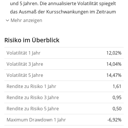
und 5 Jahren. Die annualisierte Volatilität spiegelt
das Ausmaß der Kursschwankungen im Zeitraum
eines Jahres wider.
Je höher die Volatilität, desto
Mehr anzeigen
stärker hat sich der Kurs des Wertpapiers (der
Aktie, des ETF, usw.) in der Vergangenheit
Risiko im Überblick
verändert.
Wertpapiere mit höherer Volatilität
Volatilität 1 Jahr
12,02%
gelten im Allgemeinen als risikoreicher. Wir
berechnen die Volatilität auf Basis der Daten der
Volatilität 3 Jahre
14,04%
letzten 1, 3 und 5 Jahre, damit du sehen kannst, ob
Volatilität 5 Jahre
14,47%
die Kursschwankungen im Laufe der Zeit stärker
Rendite zu Risiko 1 Jahr
oder schwächer wurden. Weitere Informationen
1,61
findest du in unserem Artikel:
Volatilität als
Rendite zu Risiko 3 Jahre
0,95
Risikomaß
.
Rendite zu Risiko 5 Jahre
0,50
Rendite pro Risiko
für Zeiträume von 1, 3 und 5
Maximum Drawdown 1 Jahr
-6,92%
Jahren. Diese Kennzahl ist definiert als die