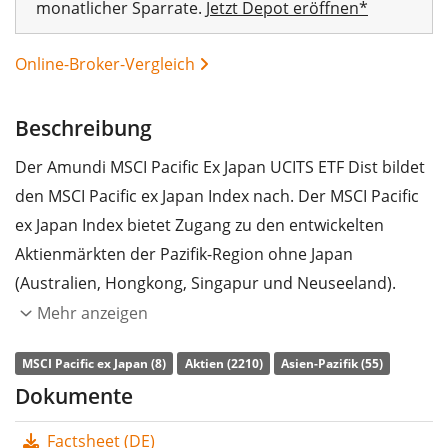
monatlicher Sparrate.
Jetzt Depot eröffnen*
Online-Broker-Vergleich
Beschreibung
Der Amundi MSCI Pacific Ex Japan UCITS ETF Dist bildet
den MSCI Pacific ex Japan Index nach. Der MSCI Pacific
ex Japan Index bietet Zugang zu den entwickelten
Aktienmärkten der Pazifik-Region ohne Japan
(Australien, Hongkong, Singapur und Neuseeland).
Mehr anzeigen
Die
TER
(Gesamtkostenquote) des ETF liegt bei
0,12%
p.a.
. Der ETF bildet die Wertentwicklung des Index
MSCI Pacific ex Japan (8)
Aktien (2210)
Asien-Pazifik (55)
durch
vollständige Replikation
(Erwerb aller
Dokumente
Indexbestandteile) nach. Die Dividendenerträge im ETF
Factsheet (DE)
werden an die Anleger
ausgeschüttet
(Jährlich).