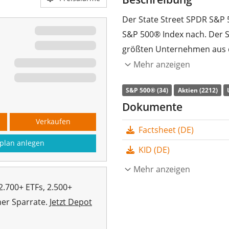
Der State Street SPDR S&P 
S&P 500® Index nach. Der S
größten Unternehmen aus 
Mehr anzeigen
Die
TER
(Gesamtkostenquote
Street SPDR S&P 500 UCITS 
S&P 500® (34)
Aktien (2212)
ETF, der den S&P 500® Index
Dokumente
Wertentwicklung des Index
Verkaufen
Factsheet (DE)
Indexbestandteile) nach. D
plan anlegen
Anleger
ausgeschüttet
(Qua
KID (DE)
Der State Street SPDR S&P 
Mehr anzeigen
sehr großer ETF mit
18.791
2.700+ ETFs, 2.500+
19. März 2012 in Irland au
her Sparrate.
Jetzt Depot