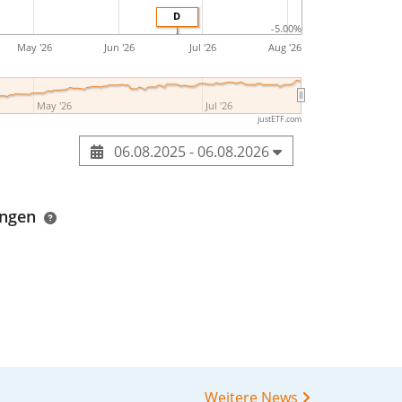
D
-5.00%
May '26
Jun '26
Jul '26
Aug '26
May '26
Jul '26
justETF.com
06.08.2025 - 06.08.2026
ungen
Weitere News