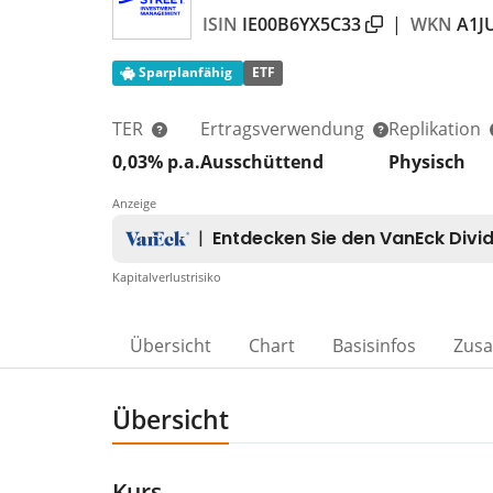
ISIN
IE00B6YX5C33
|
WKN
A1J
Sparplanfähig
ETF
TER
Ertragsverwendung
Replikation
0,03% p.a.
Ausschüttend
Physisch
Anzeige
Kapitalverlustrisiko
Übersicht
Chart
Basisinfos
Zus
Übersicht
Kurs