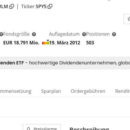
ULM
|
Ticker
SPY5
Fondsgröße
Auflagedatum
Positionen
EUR 18.791
Mio.
19. März 2012
503
ammensetzung
Sparplan
Ordergebühren
Rendit
Beschreibung
Preisalarme