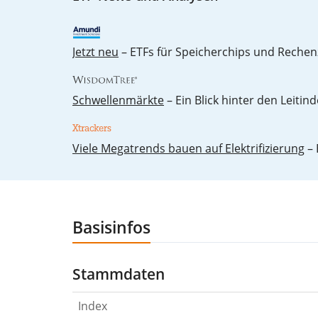
Jetzt neu
– ETFs für Speicherchips und Rechen
Schwellenmärkte
– Ein Blick hinter den Leitind
Vie­le Me­ga­trends bau­en auf Elek­tri­fi­zie­rung
– 
Basisinfos
Stammdaten
Index