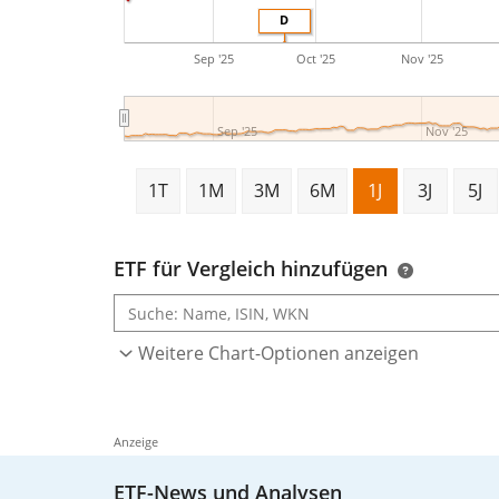
D
Sep '25
Oct '25
Nov '25
Sep '25
Nov '25
1T
1M
3M
6M
1J
3J
5J
ETF für Vergleich hinzufügen
Weitere Chart-Optionen anzeigen
Anzeige
ETF-News und Analysen