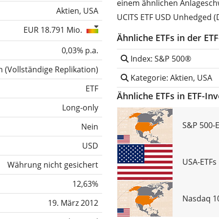
einem ähnlichen Anlagesch
Aktien, USA
UCITS ETF USD Unhedged (D
EUR 18.791 Mio.
Ähnliche ETFs in der ET
0,03% p.a.
Index: S&P 500®
h
(
Vollständige Replikation
)
Kategorie: Aktien, USA
ETF
Ähnliche ETFs in ETF-In
Long-only
S&P 500-E
Nein
USD
USA-ETFs 
Währung nicht gesichert
12,63%
Nasdaq 10
19. März 2012