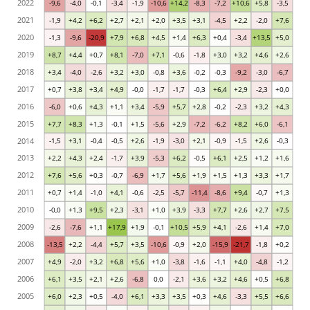
2022
-9,6
-4,0
-0,1
-3,4
-1,9
-10,6
+14,2
-8,3
-7,2
+10,6
+5,8
-3,5
2021
-1,9
+4,2
+6,2
+2,7
+2,1
+2,0
+3,5
+3,1
-4,5
+2,2
-2,0
+7,6
2020
-1,3
-9,6
-20,9
+7,9
+6,8
+4,5
+1,4
+6,3
+0,4
-3,4
+13,5
+5,0
2019
+8,7
+4,4
+0,7
+8,1
-7,0
+7,1
-0,6
-1,8
+3,0
+3,2
+4,6
+2,6
2018
+3,4
-4,0
-2,6
+3,2
+3,0
-0,8
+3,6
-0,2
-0,3
-9,2
-3,0
-6,7
2017
+0,7
+3,8
+3,4
+4,9
-0,0
-1,7
-1,7
-0,3
+6,4
+2,9
-2,3
+0,0
2016
-6,0
+0,6
+4,3
+1,1
+3,4
-5,9
+5,7
+2,8
-0,2
-2,3
+3,2
+4,3
2015
+7,7
+8,3
+1,3
-0,1
+1,5
-5,6
+2,9
-7,2
-6,2
+8,2
+6,0
-6,1
2014
-1,5
+3,1
-0,4
-0,5
+2,6
-1,9
-3,0
+2,1
-0,9
-1,5
+2,6
-0,3
2013
+2,2
+4,3
+2,4
-1,7
+3,9
-5,3
+6,2
-0,5
+6,1
+2,5
+1,2
+1,6
2012
+7,6
+5,6
+0,3
-0,7
-6,9
+1,7
+5,6
+1,9
+1,5
+1,3
+3,3
+1,7
2011
+0,7
+1,4
-1,0
+4,1
-0,6
-2,5
-5,7
-11,4
-8,6
+9,4
-0,7
+1,3
2010
-0,0
+1,3
+9,5
+2,3
-3,1
+1,0
+3,9
-3,3
+7,7
+2,6
+2,7
+7,5
2009
-2,6
-7,6
+1,1
+17,9
+1,9
-0,1
+10,5
+5,9
+4,1
-2,6
+1,4
+7,0
2008
-13,5
+2,2
-4,4
+5,7
+3,5
-10,6
-0,9
+2,0
-15,9
-21,7
-1,8
+0,2
2007
+4,9
-2,0
+3,2
+6,8
+5,6
+1,0
-3,8
-1,6
-1,1
+4,0
-4,8
-1,2
2006
+6,1
+3,5
+2,1
+2,6
-6,8
0,0
-2,1
+3,6
+3,2
+4,6
+0,5
+6,8
2005
+6,0
+2,3
+0,5
-4,0
+6,1
+3,3
+3,5
+0,3
+4,6
-3,3
+5,5
+6,6