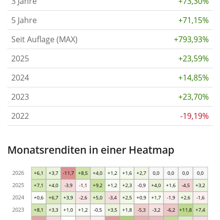
3 Jahre
+73,30%
5 Jahre
+71,15%
Seit Auflage (MAX)
+793,93%
2025
+23,59%
2024
+14,85%
2023
+23,70%
2022
-19,19%
Monatsrenditen in einer Heatmap
2026
+6,1
+3,7
-11,7
+8,5
+4,0
+1,2
+1,6
+2,7
0,0
0,0
0,0
0,0
2025
+7,1
+4,0
-3,9
-1,1
+9,2
+1,2
+2,3
-0,9
+4,0
+1,6
-4,5
+3,2
2024
+0,6
+6,7
+3,9
-2,6
+5,0
-3,4
+2,5
+0,9
+1,7
-1,9
+2,6
-1,6
2023
+8,1
+3,3
+1,0
+1,2
-0,5
+3,5
+1,8
-5,3
-3,2
-6,2
+11,8
+7,4