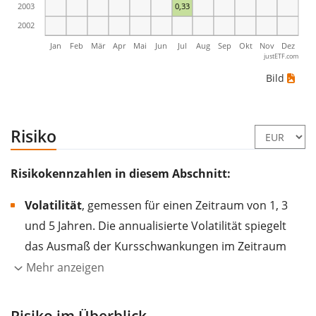
2003
0,33
2002
Jan
Feb
Mär
Apr
Mai
Jun
Jul
Aug
Sep
Okt
Nov
Dez
justETF.com
Bild
Risiko
Risikokennzahlen in diesem Abschnitt:
Volatilität
, gemessen für einen Zeitraum von 1, 3
und 5 Jahren. Die annualisierte Volatilität spiegelt
das Ausmaß der Kursschwankungen im Zeitraum
eines Jahres wider.
Je höher die Volatilität, desto
Mehr anzeigen
stärker hat sich der Kurs des Wertpapiers (der
Aktie, des ETF, usw.) in der Vergangenheit