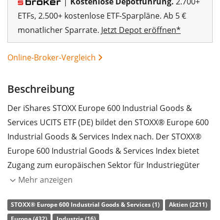
|
Kostenlose Depotführung.
2.700+
ETFs, 2.500+ kostenlose ETF-Sparpläne. Ab 5 €
monatlicher Sparrate.
Jetzt Depot eröffnen*
Online-Broker-Vergleich
Beschreibung
Der iShares STOXX Europe 600 Industrial Goods &
Services UCITS ETF (DE) bildet den STOXX® Europe 600
Industrial Goods & Services Index nach. Der STOXX®
Europe 600 Industrial Goods & Services Index bietet
Zugang zum europäischen Sektor für Industriegüter
und -dienstleistungen.
Mehr anzeigen
Die
TER
(Gesamtkostenquote) des ETF liegt bei
0,46%
STOXX® Europe 600 Industrial Goods & Services (1)
Aktien (2211)
p.a.
. Der iShares STOXX Europe 600 Industrial Goods &
Europa (432)
Industrie (16)