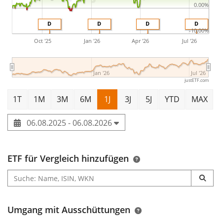
0.00%
D
D
D
D
-10.00%
Oct '25
Jan '26
Apr '26
Jul '26
Jan '26
Jul '26
justETF.com
1T
1M
3M
6M
1J
3J
5J
YTD
MAX
06.08.2025 - 06.08.2026
ETF für Vergleich hinzufügen
Umgang mit Ausschüttungen