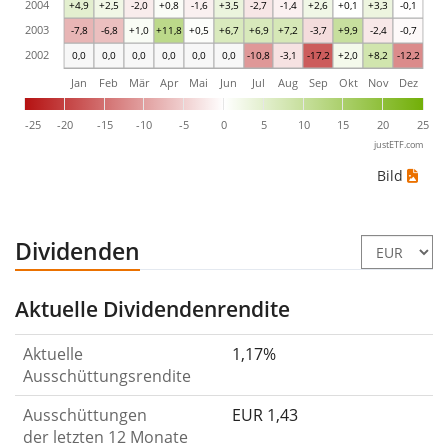
2004
+4,9
+2,5
-2,0
+0,8
-1,6
+3,5
-2,7
-1,4
+2,6
+0,1
+3,3
-0,1
2003
-7,8
-6,8
+1,0
+11,8
+0,5
+6,7
+6,9
+7,2
-3,7
+9,9
-2,4
-0,7
2002
0,0
0,0
0,0
0,0
0,0
0,0
-10,8
-3,1
-17,2
+2,0
+8,2
-12,2
Jan
Feb
Mär
Apr
Mai
Jun
Jul
Aug
Sep
Okt
Nov
Dez
-25
-20
-15
-10
-5
0
5
10
15
20
25
justETF.com
Bild
Dividenden
Aktuelle Dividendenrendite
Aktuelle
1,17%
Ausschüttungsrendite
Ausschüttungen
EUR 1,43
der letzten 12 Monate