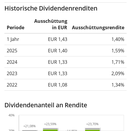
Historische Dividendenrenditen
Ausschüttung
Periode
in EUR
Ausschüttungsrendite
1 Jahr
EUR 1,43
1,40%
2025
EUR 1,40
1,59%
2024
EUR 1,33
1,71%
2023
EUR 1,33
2,09%
2022
EUR 1,08
1,34%
Dividendenanteil an Rendite
40%
+23,59%
+23,59%
+23,70%
+23,70%
+21,08%
+21,08%
20%
+14,85%
+14,85%