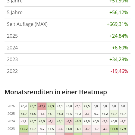
3 Jahre
+51,90%
5 Jahre
+56,12%
Seit Auflage (MAX)
+669,31%
2025
+24,84%
2024
+6,60%
2023
+34,28%
2022
-19,46%
Monatsrenditen in einer Heatmap
2026
+0,4
+6,7
-12,2
+7,9
+1,1
+0,8
-2,0
+2,5
0,0
0,0
0,0
0,0
2025
+4,7
+4,5
-1,8
+4,1
+4,3
+1,5
+1,2
-2,3
-0,2
+1,2
+3,7
+1,7
2024
-1,2
+4,7
+3,9
-4,4
+5,1
-5,5
+6,3
+1,0
+0,9
-2,6
+0,8
-1,7
2023
+12,2
+3,7
-0,7
+1,5
-2,6
+4,0
+4,1
-3,9
-1,9
-4,5
+11,8
+7,9