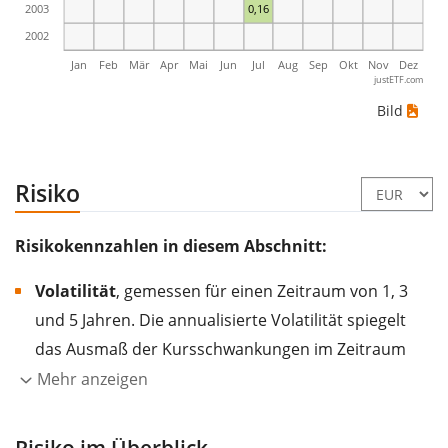
2003
0,16
2002
Jan
Feb
Mär
Apr
Mai
Jun
Jul
Aug
Sep
Okt
Nov
Dez
justETF.com
Bild
Risiko
Risikokennzahlen in diesem Abschnitt:
Volatilität
, gemessen für einen Zeitraum von 1, 3
und 5 Jahren. Die annualisierte Volatilität spiegelt
das Ausmaß der Kursschwankungen im Zeitraum
eines Jahres wider.
Je höher die Volatilität, desto
Mehr anzeigen
stärker hat sich der Kurs des Wertpapiers (der
Aktie, des ETF, usw.) in der Vergangenheit