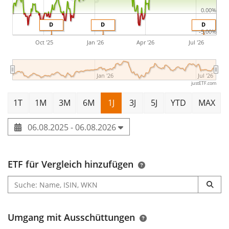
0.00%
D
D
D
-5.00%
Oct '25
Jan '26
Apr '26
Jul '26
Jan '26
Jul '26
justETF.com
1T
1M
3M
6M
1J
3J
5J
YTD
MAX
06.08.2025 - 06.08.2026
ETF für Vergleich hinzufügen
Umgang mit Ausschüttungen