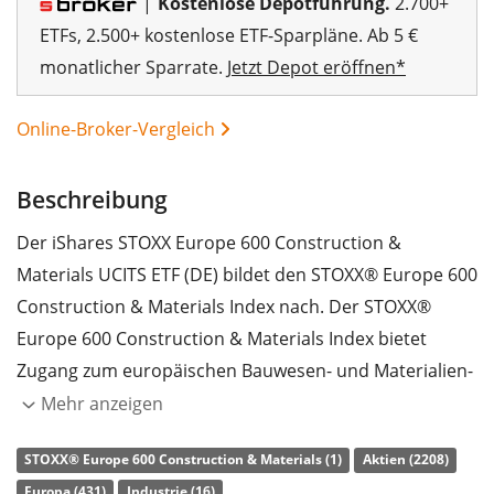
|
Kostenlose Depotführung.
2.700+
ETFs, 2.500+ kostenlose ETF-Sparpläne. Ab 5 €
monatlicher Sparrate.
Jetzt Depot eröffnen*
Online-Broker-Vergleich
Beschreibung
Der iShares STOXX Europe 600 Construction &
Materials UCITS ETF (DE) bildet den STOXX® Europe 600
Construction & Materials Index nach. Der STOXX®
Europe 600 Construction & Materials Index bietet
Zugang zum europäischen Bauwesen- und Materialien-
Sektor.
Mehr anzeigen
Die
TER
(Gesamtkostenquote) des ETF liegt bei
0,46%
STOXX® Europe 600 Construction & Materials (1)
Aktien (2208)
p.a.
. Der iShares STOXX Europe 600 Construction &
Europa (431)
Industrie (16)