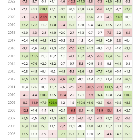
2022
-7,9
-3,7
-0,1
+1,1
-4,6
-12,2
+11,3
-5,8
-7,3
+8,0
+5,5
-3,2
2021
-2,1
+3,1
+10,1
+3,1
+3,9
+0,9
+3,8
+2,6
-6,6
+4,2
-1,2
+7,7
2020
-3,0
-7,3
-18,9
+5,9
+8,1
+3,3
-1,5
+6,6
-1,3
-4,8
+14,2
+0,9
2019
+7,2
+7,2
+1,9
+7,0
-5,4
+5,1
+0,8
-0,4
+4,7
+3,5
+2,3
+2,8
2018
+2,0
-4,3
-2,8
+4,0
+2,0
-2,7
+1,3
-0,7
-0,7
-7,6
-2,2
-6,4
2017
+0,4
+3,6
+4,6
+3,2
+0,2
-3,2
-1,5
-0,4
+4,9
+0,9
-2,8
+0,4
2016
-3,7
-0,6
+4,2
+2,3
+2,0
-7,0
+7,2
+4,2
+0,6
-1,3
+1,0
+3,8
2015
+7,4
+10,5
+1,0
+0,2
+1,3
-4,1
+5,2
-4,5
-6,5
+7,4
+5,6
-3,5
2014
+0,2
+7,6
+2,0
+3,2
-0,7
-0,7
-5,3
+0,9
-3,4
-0,3
+4,1
-0,1
2013
+0,8
+4,5
+0,4
-0,2
+4,8
-5,5
+6,6
-1,8
+7,7
+4,6
+0,4
+1,5
2012
+6,5
+6,7
-1,9
-5,2
-7,6
+8,1
-0,9
+1,4
+1,9
+1,4
+2,4
+6,0
2011
+0,4
+2,6
+0,3
+3,7
-2,6
-2,9
-7,9
-10,5
-9,1
+11,5
-4,7
+2,1
2010
-4,6
-4,4
+10,0
+3,5
-10,4
-2,2
+2,1
-7,9
+6,4
+2,0
+2,4
+10,3
2009
-8,2
-11,9
+7,9
+26,4
-1,2
-1,6
+10,4
+8,6
+3,7
-6,4
+3,5
+8,5
2008
-12,3
+1,6
-1,4
+3,1
+2,4
-16,9
-8,1
+4,0
-13,9
-13,4
-3,4
+2,7
2007
+5,5
-0,5
+5,1
+3,3
+6,9
-1,9
-4,4
-3,1
-4,3
+3,2
-5,1
-3,6
2006
+6,4
+4,8
+5,3
+1,1
-6,2
+1,9
-0,0
+4,0
+4,1
+3,7
+3,1
+5,2
2005
+7,5
+1,3
-1,9
-3,3
+7,7
+5,1
+5,3
+0,0
+2,5
-4,4
+4,7
+5,5