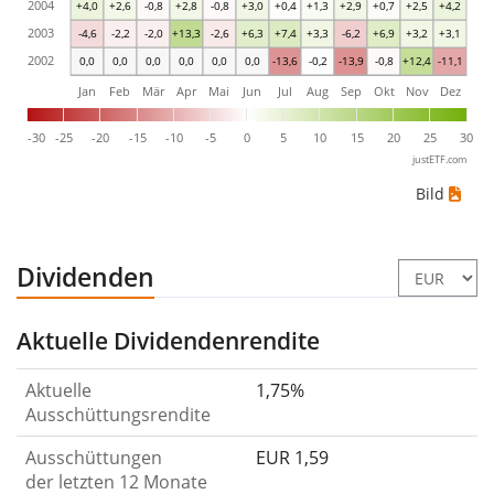
2004
+4,0
+2,6
-0,8
+2,8
-0,8
+3,0
+0,4
+1,3
+2,9
+0,7
+2,5
+4,2
2003
-4,6
-2,2
-2,0
+13,3
-2,6
+6,3
+7,4
+3,3
-6,2
+6,9
+3,2
+3,1
2002
0,0
0,0
0,0
0,0
0,0
0,0
-13,6
-0,2
-13,9
-0,8
+12,4
-11,1
Jan
Feb
Mär
Apr
Mai
Jun
Jul
Aug
Sep
Okt
Nov
Dez
-30
-25
-20
-15
-10
-5
0
5
10
15
20
25
30
justETF.com
Bild
Dividenden
Aktuelle Dividendenrendite
Aktuelle
1,75%
Ausschüttungsrendite
Ausschüttungen
EUR 1,59
der letzten 12 Monate