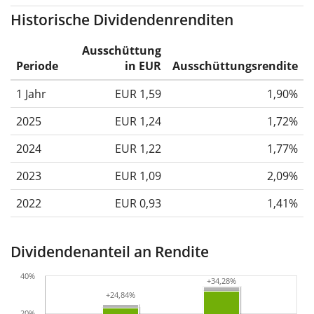
Historische Dividendenrenditen
Ausschüttung
Periode
in EUR
Ausschüttungsrendite
1 Jahr
EUR 1,59
1,90%
2025
EUR 1,24
1,72%
2024
EUR 1,22
1,77%
2023
EUR 1,09
2,09%
2022
EUR 0,93
1,41%
Dividendenanteil an Rendite
40%
+34,28%
+34,28%
+24,84%
+24,84%
20%