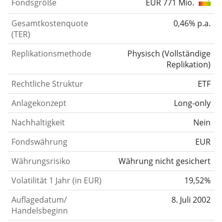
Fondsgröße
EUR 771 Mio.
Gesamtkostenquote
0,46% p.a.
(TER)
Replikationsmethode
Physisch
(
Vollständige
Replikation
)
Rechtliche Struktur
ETF
Anlagekonzept
Long-only
Nachhaltigkeit
Nein
Fondswährung
EUR
Währungsrisiko
Währung nicht gesichert
Volatilität 1 Jahr (in EUR)
19,52%
00%
Auflagedatum/
8. Juli 2002
Handelsbeginn