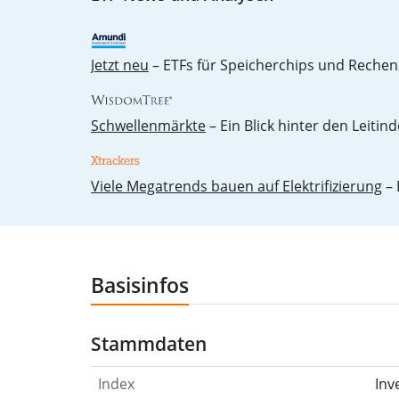
Jetzt neu
– ETFs für Speicherchips und Rechen
Schwellenmärkte
– Ein Blick hinter den Leitind
Vie­le Me­ga­trends bau­en auf Elek­tri­fi­zie­rung
– 
Basisinfos
Stammdaten
Index
Inv