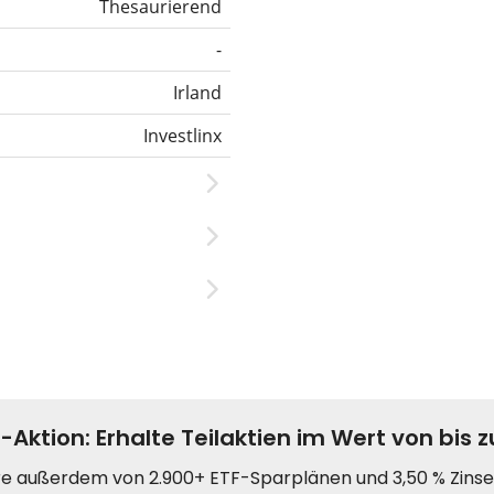
Thesaurierend
-
Irland
Investlinx