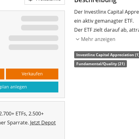
Der Investlinx Capital Appre
ein aktiv gemanagter ETF.
Der ETF zielt darauf ab, at
Geschäftsmodellen, starken
Mehr anzeigen
Wettbewerbsvorteilen, str
Investlinx Capital Appreciation (1
Managementteams mit einer 
Fundamental/Quality (21)
auszuwählen.
Verkaufen
Die
TER
(Gesamtkostenquote
plan anlegen
Dividendenerträge im ETF
Der Investlinx Capital Appr
ein
Fondsvolumen von 180
2.700+ ETFs, 2.500+
2023 in Irland aufgelegt
.
her Sparrate.
Jetzt Depot