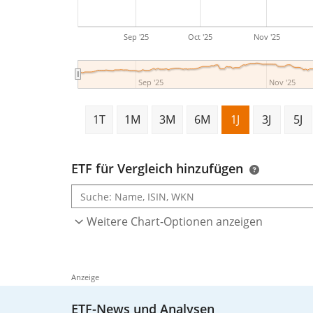
Sep '25
Oct '25
Nov '25
Sep '25
Nov '25
1T
1M
3M
6M
1J
3J
5J
ETF für Vergleich hinzufügen
Weitere Chart-Optionen anzeigen
Anzeige
ETF-News und Analysen