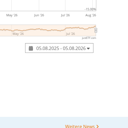
-15.00%
May '26
Jun '26
Jul '26
Aug '26
May '26
Jul '26
justETF.com
05.08.2025 - 05.08.2026
Weitere News