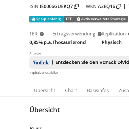
ISIN
IE0006GUEKQ7
|
WKN
A3EQ16
|
Sparplanfähig
ETF
Aktiv verwaltete Strategie
TER
Ertragsverwendung
Replikation
0,85% p.a.
Thesaurierend
Physisch
Anzeige
Kapitalverlustrisiko
Übersicht
Chart
Basisinfos
Zus
Übersicht
Kurs