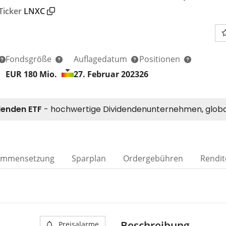
Ticker
LNXC
Fondsgröße
Auflagedatum
Positionen
EUR 180
Mio.
27. Februar 2023
26
ammensetzung
Sparplan
Ordergebühren
Rendit
Beschreibung
Preisalarme