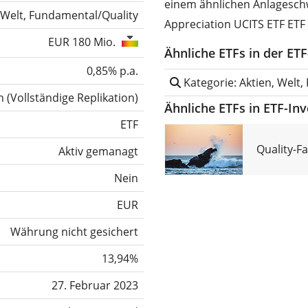
einem ähnlichen Anlageschw
 Welt, Fundamental/Quality
Appreciation UCITS ETF ETF 
EUR 180 Mio.
Ähnliche ETFs in der ET
0,85% p.a.
Kategorie: Aktien, Welt
h
(
Vollständige Replikation
)
Ähnliche ETFs in ETF-In
ETF
Quality-F
Aktiv gemanagt
Nein
EUR
Währung nicht gesichert
13,94%
27. Februar 2023