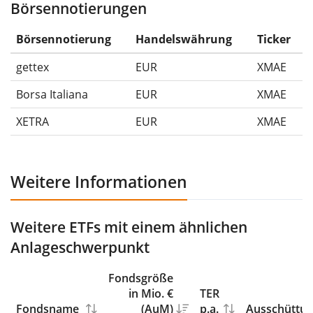
Börsennotierungen
Die Wertentwicklungsangaben für ETFs beinhalten
Ausschüttungen (falls vorhanden).
Börsennotierung
Handelswährung
Ticker
gettex
EUR
XMAE
Borsa Italiana
EUR
XMAE
XETRA
EUR
XMAE
Weitere Informationen
Weitere ETFs mit einem ähnlichen
Anlageschwerpunkt
Fondsgröße
in Mio. €
TER
Fondsname
(AuM)
p.a.
Ausschüttu