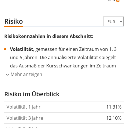
Risiko
Risikokennzahlen in diesem Abschnitt:
Volatilität
, gemessen für einen Zeitraum von 1, 3
und 5 Jahren. Die annualisierte Volatilität spiegelt
das Ausmaß der Kursschwankungen im Zeitraum
eines Jahres wider.
Je höher die Volatilität, desto
Mehr anzeigen
stärker hat sich der Kurs des Wertpapiers (der
Aktie, des ETF, usw.) in der Vergangenheit
Risiko im Überblick
verändert.
Wertpapiere mit höherer Volatilität
Volatilität 1 Jahr
11,31%
gelten im Allgemeinen als risikoreicher. Wir
berechnen die Volatilität auf Basis der Daten der
Volatilität 3 Jahre
12,10%
letzten 1, 3 und 5 Jahre, damit du sehen kannst, ob