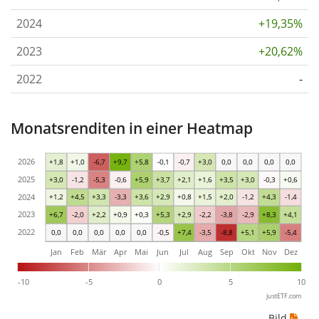
2024
+19,35%
2023
+20,62%
2022
-
Monatsrenditen in einer Heatmap
2026
+1,8
+1,0
-6,7
+9,7
+5,8
-0,1
-0,7
+3,0
0,0
0,0
0,0
0,0
2025
+3,0
-1,2
-5,3
-0,6
+5,9
+3,7
+2,1
+1,6
+3,5
+3,0
-0,3
+0,6
2024
+1,2
+4,5
+3,3
-3,3
+3,6
+2,9
+0,8
+1,5
+2,0
-1,2
+4,3
-1,4
2023
+6,7
-2,0
+2,2
+0,9
+0,3
+5,3
+2,9
-2,2
-3,8
-2,9
+8,3
+4,1
2022
0,0
0,0
0,0
0,0
0,0
-0,5
+7,4
-3,5
-8,8
+5,1
+5,9
-5,4
Jan
Feb
Mär
Apr
Mai
Jun
Jul
Aug
Sep
Okt
Nov
Dez
-10
-5
0
5
10
justETF.com
Bild