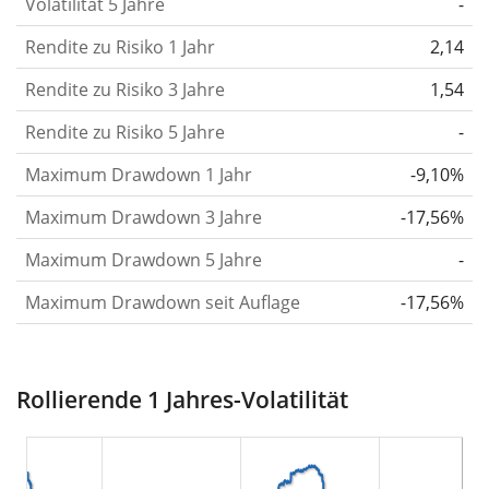
Volatilität 5 Jahre
-
die Kursschwankungen im Laufe der Zeit stärker
Rendite zu Risiko 1 Jahr
oder schwächer wurden. Weitere Informationen
2,14
findest du in unserem Artikel:
Volatilität als
Rendite zu Risiko 3 Jahre
1,54
Risikomaß
.
Rendite zu Risiko 5 Jahre
-
Rendite pro Risiko
für Zeiträume von 1, 3 und 5
Maximum Drawdown 1 Jahr
-9,10%
Jahren. Diese Kennzahl ist definiert als die
annualisierte (d. h. auf einen Einjahreszeitraum
Maximum Drawdown 3 Jahre
-17,56%
umgerechnete) historische Rendite geteilt durch die
Maximum Drawdown 5 Jahre
-
historische annualisierte Volatilität.
Rendite pro
Maximum Drawdown seit Auflage
-17,56%
Risiko setzt die historische Rendite eines
Wertpapiers ins Verhältnis zu seinem
historischen Risiko
und gibt dir einen Hinweis auf
Rollierende 1 Jahres-Volatilität
das Ausmaß der Kursschwankungen, die man in
Kauf nehmen musste, um von der Rendite des
Wertpapiers zu profitieren. Wir berechnen diese