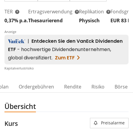
TER
Ertragsverwendung
Replikation
Fondsgrö
0,37% p.a.
Thesaurierend
Physisch
EUR 83
M
Anzeige
Kapitalverlustrisiko
plan
Ordergebühren
Rendite
Risiko
Börse
Übersicht
Kurs
Preisalarme