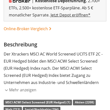
|
Kostenlose Depotführung.
2.700+
ETFs, 2.500+ kostenlose ETF-Sparpläne. Ab 5 €
monatlicher Sparrate.
Jetzt Depot eröffnen*
Online-Broker-Vergleich
Beschreibung
Der Xtrackers MSCI AC World Screened UCITS ETF 2C -
00%
EUR Hedged bildet den MSCI ACWI Select Screened
(EUR Hedged) Index nach. Der MSCI ACWI Select
Screened (EUR Hedged) Index bietet Zugang zu
Unternehmen aus Industrie- und Schwellenländern
weltweit. Die enthaltenen Titel werden nach ESG-
Mehr anzeigen
Kriterien (Umwelt, Soziales und
MSCI ACWI Select Screened (EUR Hedged) (1)
Aktien (2208)
Unternehmensführung) gefiltert. Ausgeschlossene
Welt (713)
Sozial/Nachhaltig (294)