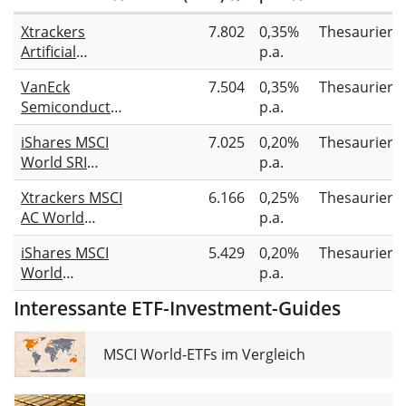
Xtrackers
7.802
0,35%
Thesauriere
Artificial
p.a.
Intelligence &
VanEck
7.504
0,35%
Thesauriere
Big Data UCITS
Semiconductor
p.a.
ETF 1C
UCITS ETF
iShares MSCI
7.025
0,20%
Thesauriere
World SRI
p.a.
UCITS ETF EUR
Xtrackers MSCI
6.166
0,25%
Thesauriere
(Acc)
AC World
p.a.
Screened
iShares MSCI
5.429
0,20%
Thesauriere
UCITS ETF 1C
World
p.a.
Screened
Interessante ETF-Investment-Guides
UCITS ETF USD
(Acc)
MSCI World-ETFs im Vergleich