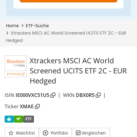
Xtrackers MSCI AC World
Screened UCITS ETF 2C - EUR
ETF Profil
Hedged
ISIN
IE000VXC51U5
|
WKN
DBX0R5
|
Ticker
XMAE
ETF
Watchlist
Portfolio
Vergleichen