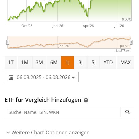
EUR Hedged ist ein kleiner ETF mit
83 Mio. Euro
Fondsvolumen
. Der ETF wurde
am 8. Juni 2022 in
0.00%
Irland aufgelegt
.
Oct '25
Jan '26
Apr '26
Jul '26
Jan '26
Jul '26
justETF.com
1T
1M
3M
6M
1J
3J
5J
YTD
MAX
06.08.2025 - 06.08.2026
ETF für Vergleich hinzufügen
Weitere Chart-Optionen anzeigen