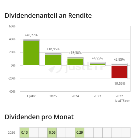
Dividendenanteil an Rendite
60%
+40,27%
+40,27%
40%
+18,95%
+18,95%
20%
+13,30%
+13,30%
+4,95%
+4,95%
+2,85%
+2,85%
0%
-20%
-19,53%
-19,53%
-40%
1 Jahr
2025
2024
2023
2022
justETF.com
Dividenden pro Monat
2026
0,13
0,05
0,29