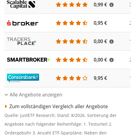
0,99 €
35
0,95 €
25
0,00 €
18
0,00 €
22
9,95 €
19
Alle Angebote anzeigen
Zum vollständigen Vergleich aller Angebote
Quelle: justETF Research; Stand: 8/2026. Sortierung der
Angebote nach folgender Reihenfolge: 1. Testurteil 2.
Ordergebühr 3. Anzahl ETF-Sparpläne. Neben den