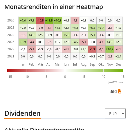
Monatsrenditen in einer Heatmap
2026
+7,6
+7,3
-10,5
+13,5
+10,8
+0,9
-4,5
+0,3
0,0
0,0
0,0
0,0
2025
+2,0
+0,5
-3,0
-4,1
+4,6
+2,4
+4,3
+0,1
+6,4
+5,7
-2,4
+1,6
2024
-2,6
+4,5
+2,9
+0,9
-0,8
+5,8
-1,4
-1,1
+5,1
-1,4
-0,3
+1,5
2023
+6,9
-4,4
+0,2
-2,5
+0,7
+2,5
+4,5
-5,1
-0,0
-4,1
+4,3
+2,5
2022
-0,1
-5,1
-0,9
-0,8
-0,9
-4,1
+0,8
+1,9
-9,3
-4,5
+10,2
-4,1
2021
0,0
0,0
0,0
0,0
0,0
0,0
0,0
0,0
+0,3
+0,7
-2,2
+2,4
Jan
Feb
Mär
Apr
Mai
Jun
Jul
Aug
Sep
Okt
Nov
Dez
-15
-10
-5
0
5
10
15
justETF.com
Bild
Dividenden