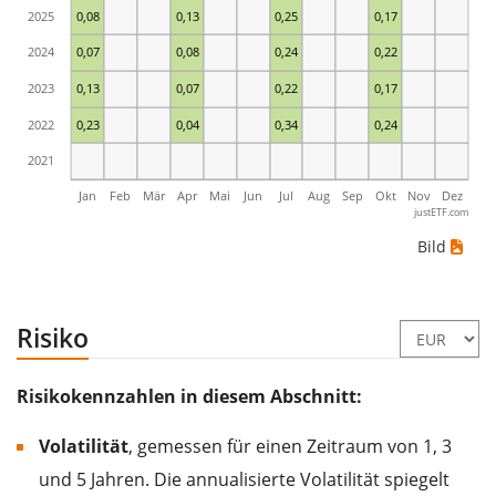
2025
0,08
0,13
0,25
0,17
2024
0,07
0,08
0,24
0,22
2023
0,13
0,07
0,22
0,17
2022
0,23
0,04
0,34
0,24
2021
Jan
Feb
Mär
Apr
Mai
Jun
Jul
Aug
Sep
Okt
Nov
Dez
justETF.com
Bild
Risiko
Risikokennzahlen in diesem Abschnitt:
Volatilität
, gemessen für einen Zeitraum von 1, 3
und 5 Jahren. Die annualisierte Volatilität spiegelt