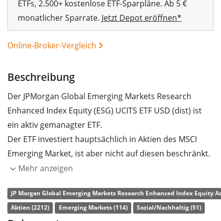
ETFs, 2.500+ kostenlose ETF-Sparpläne. Ab 5 €
monatlicher Sparrate.
Jetzt Depot eröffnen*
Online-Broker-Vergleich
Beschreibung
Der JPMorgan Global Emerging Markets Research
Enhanced Index Equity (ESG) UCITS ETF USD (dist) ist
ein aktiv gemanagter ETF.
Der ETF investiert hauptsächlich in Aktien des MSCI
Emerging Market, ist aber nicht auf diesen beschränkt.
Das Fondmanagement nimmt diejenigen Aktien in den
Mehr anzeigen
Fonds auf, von denen es glaubt, dass sie das größte
JP Morgan Global Emerging Markets Research Enhanced Index Equity Act
Potential haben, den Vergleichs Index (MSCI Emerging
Aktien (2212)
Emerging Markets (114)
Sozial/Nachhaltig (51)
Market) in der Wertentwicklung zu übertreffen. Das