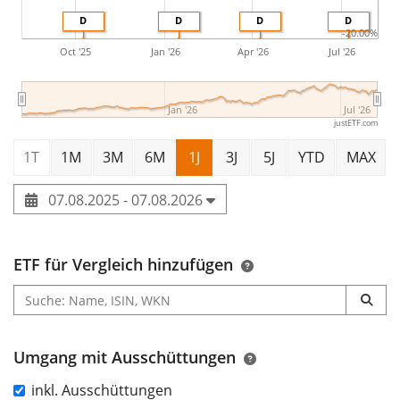
D
D
D
D
-20.00%
Oct '25
Jan '26
Apr '26
Jul '26
Jan '26
Jul '26
justETF.com
1T
1M
3M
6M
1J
3J
5J
YTD
MAX
07.08.2025 - 07.08.2026
ETF für Vergleich hinzufügen
Umgang mit Ausschüttungen
inkl. Ausschüttungen