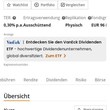
Watchlist
Portfolio
Vergleichen
TER
Ertragsverwendung
Replikation
Fondsgrö
0,30% p.a.
Ausschüttend
Physisch
EUR 96
M
Anzeige
Kapitalverlustrisiko
ebühren
Rendite
Dividenden
Risiko
Börse
Übersicht
Preisalarme