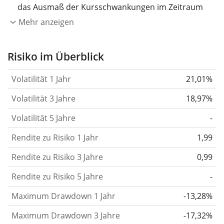
das Ausmaß der Kursschwankungen im Zeitraum
eines Jahres wider.
Je höher die Volatilität, desto
Mehr anzeigen
stärker hat sich der Kurs des Wertpapiers (der
Aktie, des ETF, usw.) in der Vergangenheit
Risiko im Überblick
verändert.
Wertpapiere mit höherer Volatilität
Volatilität 1 Jahr
21,01%
gelten im Allgemeinen als risikoreicher. Wir
berechnen die Volatilität auf Basis der Daten der
Volatilität 3 Jahre
18,97%
letzten 1, 3 und 5 Jahre, damit du sehen kannst, ob
Volatilität 5 Jahre
-
die Kursschwankungen im Laufe der Zeit stärker
Rendite zu Risiko 1 Jahr
oder schwächer wurden. Weitere Informationen
1,99
findest du in unserem Artikel:
Volatilität als
Rendite zu Risiko 3 Jahre
0,99
Risikomaß
.
Rendite zu Risiko 5 Jahre
-
Rendite pro Risiko
für Zeiträume von 1, 3 und 5
Maximum Drawdown 1 Jahr
-13,28%
Jahren. Diese Kennzahl ist definiert als die
annualisierte (d. h. auf einen Einjahreszeitraum
Maximum Drawdown 3 Jahre
-17,32%