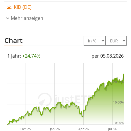
Der Invesco MSCI World UCITS ETF ist ein sehr großer
KID (DE)
ETF mit
8.159 Mio. Euro Fondsvolumen
. Der ETF
Mehr anzeigen
wurde
am 2. April 2009 in Irland aufgelegt
.
Chart
1 Jahr:
+24,74%
per 05.08.2026
20.00%
10.00%
0.00%
Oct '25
Jan '26
Apr '26
Jul '26