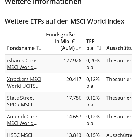
Weitere Informationen
Weitere ETFs auf den MSCI World Index
Fondsgröße
in Mio. €
TER
Fondsname
(AuM)
p.a.
Ausschüttun
iShares Core
127.926
0,20%
Thesauriere
MSCI World
p.a.
UCITS ETF USD
Xtrackers MSCI
20.417
0,12%
Thesauriere
(Acc)
World UCITS
p.a.
ETF 1C
State Street
17.786
0,12%
Thesauriere
SPDR MSCI
p.a.
World UCITS
Amundi Core
14.657
0,12%
Thesauriere
ETF USD
MSCI World
p.a.
Unhedged
UCITS ETF Acc
HSBC MSCI
13.843
0,15%
Ausschütten