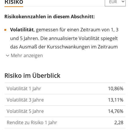
Risiko
Risikokennzahlen in diesem Abschnitt:
Volatilität
, gemessen für einen Zeitraum von 1, 3
und 5 Jahren. Die annualisierte Volatilität spiegelt
das Ausmaß der Kursschwankungen im Zeitraum
eines Jahres wider.
Je höher die Volatilität, desto
Mehr anzeigen
stärker hat sich der Kurs des Wertpapiers (der
Aktie, des ETF, usw.) in der Vergangenheit
Risiko im Überblick
verändert.
Wertpapiere mit höherer Volatilität
Volatilität 1 Jahr
10,86%
gelten im Allgemeinen als risikoreicher. Wir
berechnen die Volatilität auf Basis der Daten der
Volatilität 3 Jahre
13,11%
letzten 1, 3 und 5 Jahre, damit du sehen kannst, ob
Volatilität 5 Jahre
14,76%
die Kursschwankungen im Laufe der Zeit stärker
Rendite zu Risiko 1 Jahr
oder schwächer wurden. Weitere Informationen
2,28