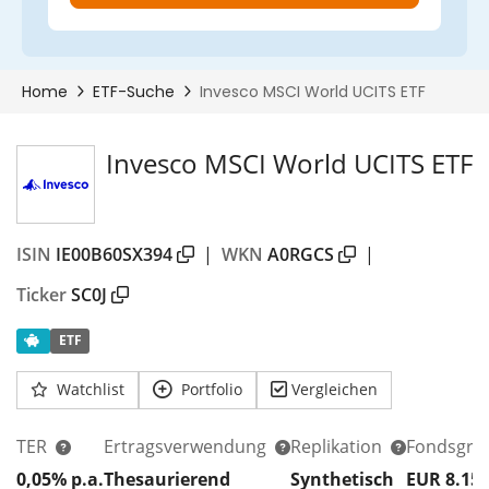
Invesco MSCI World UCITS ETF
ISIN
IE00B60SX394
|
WKN
A0RGCS
|
Ticker
SC0J
ETF
Watchlist
Portfolio
Vergleichen
TER
Ertragsverwendung
Replikation
Fondsgrö
0,05% p.a.
Thesaurierend
Synthetisch
EUR 8.15