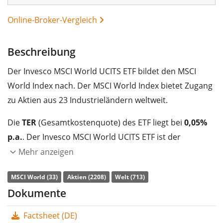
Online-Broker-Vergleich
Beschreibung
Der Invesco MSCI World UCITS ETF bildet den MSCI
World Index nach. Der MSCI World Index bietet Zugang
zu Aktien aus 23 Industrieländern weltweit.
Die
TER
(Gesamtkostenquote) des ETF liegt bei
0,05%
p.a.
. Der Invesco MSCI World UCITS ETF ist der
günstigste ETF, der den MSCI World Index nachbildet.
Mehr anzeigen
Der ETF bildet die Wertentwicklung des Index
MSCI World (33)
Aktien (2208)
Welt (713)
synthetisch durch Swaps
(Finanz-Tauschgeschäfte)
Dokumente
nach. Die Dividendenerträge im ETF werden
thesauriert
(in den ETF reinvestiert).
Factsheet (DE)