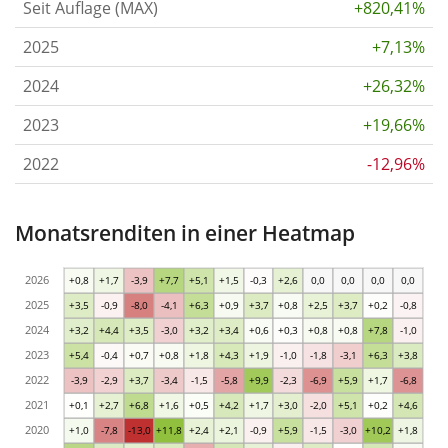
Seit Auflage (MAX)
+820,41%
2025
+7,13%
2024
+26,32%
2023
+19,66%
2022
-12,96%
Monatsrenditen in einer Heatmap
2026
+0,8
+1,7
-3,9
+7,7
+5,1
+1,5
-0,3
+2,6
0,0
0,0
0,0
0,0
2025
+3,5
-0,9
-8,0
-4,1
+6,3
+0,9
+3,7
+0,8
+2,5
+3,7
+0,2
-0,8
2024
+3,2
+4,4
+3,5
-3,0
+3,2
+3,4
+0,6
+0,3
+0,8
+0,8
+7,8
-1,0
2023
+5,4
-0,4
+0,7
+0,8
+1,8
+4,3
+1,9
-1,0
-1,8
-3,1
+6,3
+3,8
2022
-3,9
-2,9
+3,7
-3,4
-1,5
-5,8
+9,9
-2,3
-6,9
+5,9
+1,7
-6,8
2021
+0,1
+2,7
+6,8
+1,6
+0,5
+4,2
+1,7
+3,0
-2,0
+5,1
+0,2
+4,6
2020
+1,0
-7,8
-13,0
+11,8
+2,4
+2,1
-0,9
+5,9
-1,5
-3,0
+10,2
+1,8