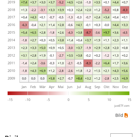
2019
+7,4
+3,7
+3,0
+3,7
-5,2
+4,5
+2,6
-1,0
+3,5
+0,1
+4,4
+0,7
2018
+1,3
-2,2
-3,1
+3,3
+3,9
+0,3
+2,4
+2,0
+1,2
-5,2
+0,8
-8,3
2017
+0,4
+4,3
+0,1
-0,7
-0,5
-1,3
-0,3
-0,7
+2,4
+3,4
+0,4
+0,1
2016
-6,3
-0,4
+2,1
+1,4
+2,8
-0,6
+4,1
-0,1
+0,3
-0,0
+4,4
+3,3
2015
+5,4
+6,5
+2,8
-1,8
+2,6
-4,3
+3,8
-8,7
-3,6
+9,7
+3,6
-4,5
2014
-1,8
+2,7
+0,3
+0,5
+3,8
+1,4
+0,4
+3,7
+1,9
+1,1
+2,3
+1,1
2013
+2,3
+3,3
+5,0
+0,9
+0,5
-3,0
+3,7
-1,9
+2,9
+2,8
+2,0
+0,8
2012
+3,1
+2,8
+1,9
-0,1
-2,7
+3,5
+3,8
-0,2
+0,2
-1,2
+1,3
+0,2
2011
-1,4
+2,4
-3,6
-0,3
+1,0
-2,1
-0,5
-8,3
-2,2
+6,4
+1,7
+3,6
2010
-1,8
+4,3
+6,9
+1,2
-2,8
-2,6
+1,8
-1,2
+1,5
+2,1
+4,3
+5,6
2009
0,0
0,0
0,0
+5,8
+2,7
-0,7
+8,4
+3,2
+1,2
-2,8
+2,5
+6,9
Jan
Feb
Mär
Apr
Mai
Jun
Jul
Aug
Sep
Okt
Nov
Dez
-15
-10
-5
0
5
10
15
justETF.com
Bild