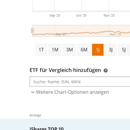
Sep '25
Oct '25
Nov '25
Sep '25
Nov '25
1T
1M
3M
6M
1J
3J
5J
ETF für Vergleich hinzufügen
Weitere Chart-Optionen anzeigen
Anzeige
iShares TOP 10