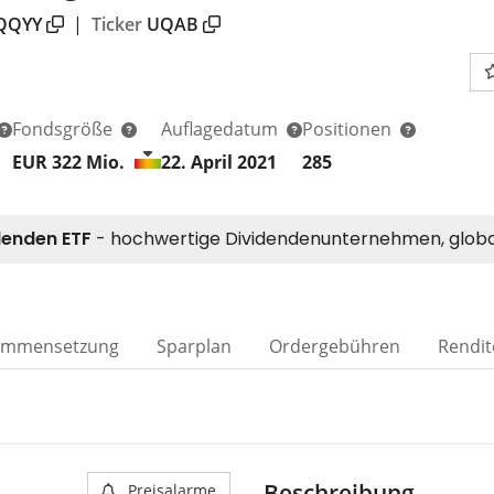
QQYY
|
Ticker
UQAB
Fondsgröße
Auflagedatum
Positionen
EUR 322
Mio.
22. April 2021
285
ammensetzung
Sparplan
Ordergebühren
Rendit
Beschreibung
Preisalarme