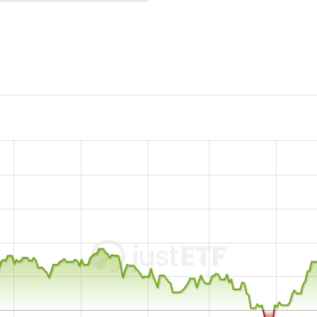
Der iShares S&P 500 Paris-A
Fondsvolumen von 322 Mi
Irland aufgelegt
.