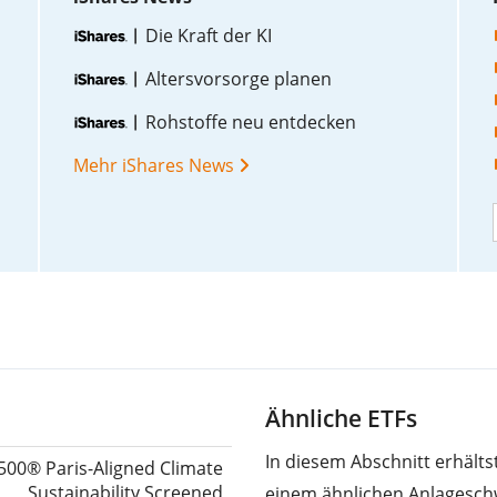
Die Kraft der KI
Altersvorsorge planen
Rohstoffe neu entdecken
Mehr iShares News
Ähnliche ETFs
In diesem Abschnitt erhält
500® Paris-Aligned Climate
Sustainability Screened
einem ähnlichen Anlageschw