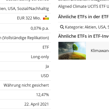
Aligned Climate UCITS ETF U
ien, USA, Sozial/Nachhaltig
Ähnliche ETFs in der ET
EUR 322 Mio.
Kategorie: Aktien, USA, 
0,07% p.a.
Ähnliche ETFs in ETF-In
h
(
Vollständige Replikation
)
ETF
Klimawand
Long-only
Ja
USD
Währung nicht gesichert
12,47%
22. April 2021