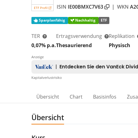
ISIN
IE00BMXC7V63
|
WKN
A2
ETF Profil
Sparplanfähig
Nachhaltig
ETF
TER
Ertragsverwendung
Replikation
0,07% p.a.
Thesaurierend
Physisch
Anzeige
Kapitalverlustrisiko
Übersicht
Chart
Basisinfos
Zus
Übersicht
Kurs