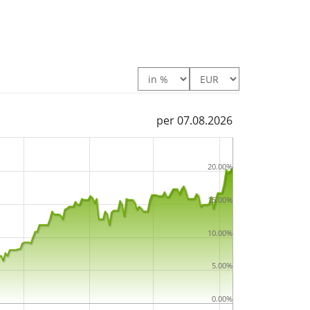
ligned Climate UCITS ETF USD (Acc) hat ein
o. Euro
. Der ETF wurde
am 22. April 2021 in
per 07.08.2026
20.00%
15.00%
10.00%
5.00%
0.00%