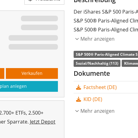
Der iShares S&P 500 Paris-A
S&P 500® Paris-Aligned Clim
S&P 500® Paris-Aligned Clim
Zugang zu US-Aktien. Die en
Mehr anzeigen
(Umwelt, Soziales und Unter
S&P 500® Paris-Aligned Climate Su
hierbei auf dem Pariser Kl
Sozial/Nachhaltig (113)
Klimaw
Begrenzung des globalen Te
Dokumente
Verkaufen
Ausgangsindex ist der S&P 
plan anlegen
Factsheet (DE)
Die
TER
(Gesamtkostenquote
S&P 500 Paris-Aligned Clima
KID (DE)
den S&P 500® Paris-Aligned
Mehr anzeigen
2.700+ ETFs, 2.500+
nachbildet. Der ETF bildet 
her Sparrate.
Jetzt Depot
vollständige Replikation
(
Dividendenerträge im ETF