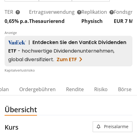
TER
Ertragsverwendung
Replikation
Fondsgrö
0,65% p.a.
Thesaurierend
Physisch
EUR 7
Mi
Anzeige
Kapitalverlustrisiko
plan
Ordergebühren
Rendite
Risiko
Börse
Übersicht
Kurs
Preisalarme