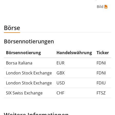
Fall hättest du den größtmöglichen Verlust erlitten,
Bild
wenn du das Wertpapier für 10€ gekauft und
anschließend für 5€ verkauft hättest. Daher wäre in
diesem Fall der Maximum Drawdown (5€ - 10€)/10€ =
Börse
-50%.
Börsennotierungen
Die Wertentwicklungsangaben für ETFs beinhalten
Ausschüttungen (falls vorhanden).
Börsennotierung
Handelswährung
Ticker
Borsa Italiana
EUR
FDNI
London Stock Exchange
GBX
FDNI
London Stock Exchange
USD
FDIU
SIX Swiss Exchange
CHF
FTSZ
Weitere Informationen