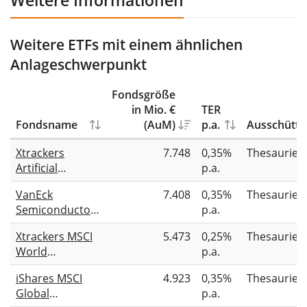
Weitere ETFs mit einem ähnlichen
Anlageschwerpunkt
Fondsgröße
in Mio. €
TER
Fondsname
(AuM)
p.a.
Ausschütt
Xtrackers
7.748
0,35%
Thesaurier
Artificial
p.a.
Intelligence &
VanEck
7.408
0,35%
Thesaurier
Big Data UCITS
Semiconductor
p.a.
ETF 1C
UCITS ETF
Xtrackers MSCI
5.473
0,25%
Thesaurier
World
p.a.
Information
iShares MSCI
4.923
0,35%
Thesaurier
Technology
Global
p.a.
UCITS ETF 1C