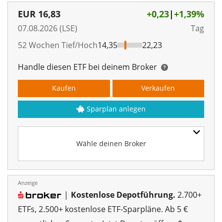
EUR
16,83
+0,23
|
+1,39%
07.08.2026 (LSE)
Tag
52 Wochen Tief/Hoch
14,35
22,23
Handle diesen ETF bei deinem Broker
Kaufen
Verkaufen
Sparplan anlegen
Wähle deinen Broker
Anzeige
|
Kostenlose Depotführung.
2.700+
00%
ETFs, 2.500+ kostenlose ETF-Sparpläne. Ab 5 €