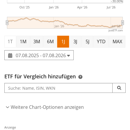
-30.00%
Oct '25
Jan '26
Apr '26
Jul '26
Jan '26
Jul '26
justETF.com
1T
1M
3M
6M
1J
3J
5J
YTD
MAX
07.08.2025 - 07.08.2026
ETF für Vergleich hinzufügen
Weitere Chart-Optionen anzeigen
Anzeige