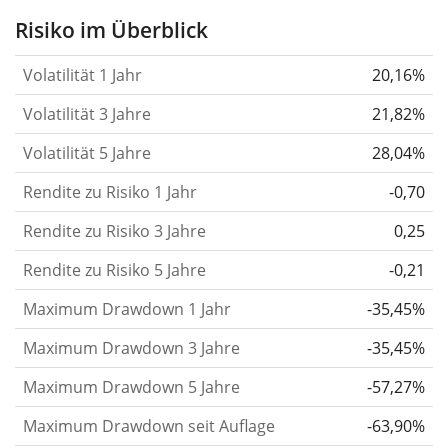
Aktie, des ETF, usw.) in der Vergangenheit
Risiko im Überblick
verändert.
Wertpapiere mit höherer Volatilität
Volatilität 1 Jahr
20,16%
gelten im Allgemeinen als risikoreicher. Wir
berechnen die Volatilität auf Basis der Daten der
Volatilität 3 Jahre
21,82%
letzten 1, 3 und 5 Jahre, damit du sehen kannst, ob
Volatilität 5 Jahre
28,04%
die Kursschwankungen im Laufe der Zeit stärker
Rendite zu Risiko 1 Jahr
oder schwächer wurden. Weitere Informationen
-0,70
findest du in unserem Artikel:
Volatilität als
Rendite zu Risiko 3 Jahre
0,25
Risikomaß
.
Rendite zu Risiko 5 Jahre
-0,21
Rendite pro Risiko
für Zeiträume von 1, 3 und 5
Maximum Drawdown 1 Jahr
-35,45%
Jahren. Diese Kennzahl ist definiert als die
annualisierte (d. h. auf einen Einjahreszeitraum
Maximum Drawdown 3 Jahre
-35,45%
umgerechnete) historische Rendite geteilt durch die
Maximum Drawdown 5 Jahre
-57,27%
historische annualisierte Volatilität.
Rendite pro
Maximum Drawdown seit Auflage
-63,90%
Risiko setzt die historische Rendite eines