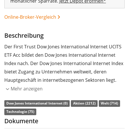
monatlicher Sparrate.
Jetzt Depot eröffnen*
Online-Broker-Vergleich
Beschreibung
Der First Trust Dow Jones International Internet UCITS
ETF Acc bildet den Dow Jones International Internet
Index nach. Der Dow Jones International Internet Index
bietet Zugang zu Unternehmen weltweit, deren
Hauptgeschäft in internetbezogenen Sektoren liegt.
Mehr anzeigen
Die
TER
(Gesamtkostenquote) des ETF liegt bei
0,65%
p.a.
. Der ETF bildet die Wertentwicklung des Index
Dow Jones International Internet (0)
Aktien (2212)
Welt (714)
durch
vollständige Replikation
(Erwerb aller
Technologie (75)
Indexbestandteile) nach. Die Dividendenerträge im ETF
Dokumente
werden
thesauriert
(in den ETF reinvestiert).