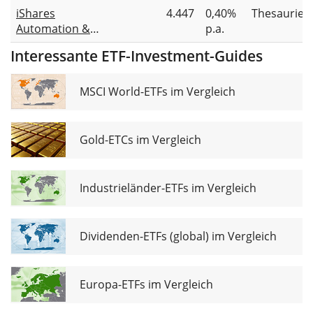
Semiconductors
iShares
4.447
0,40%
Thesaurier
UCITS ETF USD
Automation &
p.a.
(Acc)
Robotics UCITS
Interessante ETF-Investment-Guides
ETF
MSCI World-ETFs im Vergleich
Gold-ETCs im Vergleich
Industrieländer-ETFs im Vergleich
Dividenden-ETFs (global) im Vergleich
Europa-ETFs im Vergleich