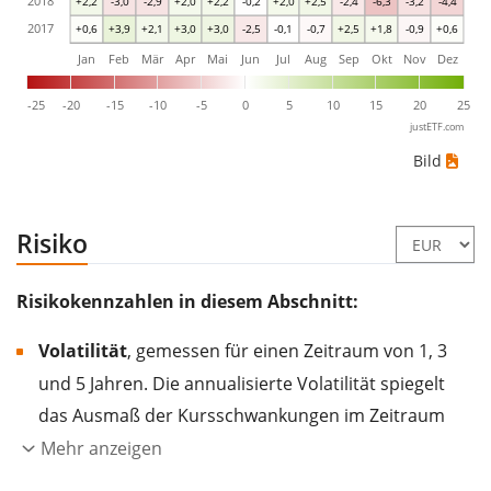
2018
+2,2
-3,0
-2,9
+2,0
+2,2
-0,2
+2,0
+2,5
-2,4
-6,3
-3,2
-4,4
2017
+0,6
+3,9
+2,1
+3,0
+3,0
-2,5
-0,1
-0,7
+2,5
+1,8
-0,9
+0,6
Jan
Feb
Mär
Apr
Mai
Jun
Jul
Aug
Sep
Okt
Nov
Dez
-25
-20
-15
-10
-5
0
5
10
15
20
25
justETF.com
Bild
Risiko
Risikokennzahlen in diesem Abschnitt:
Volatilität
, gemessen für einen Zeitraum von 1, 3
und 5 Jahren. Die annualisierte Volatilität spiegelt
das Ausmaß der Kursschwankungen im Zeitraum
eines Jahres wider.
Je höher die Volatilität, desto
Mehr anzeigen
stärker hat sich der Kurs des Wertpapiers (der