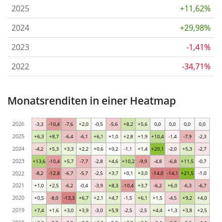
2025
+11,62%
2024
+29,98%
2023
-1,41%
2022
-34,71%
Monatsrenditen in einer Heatmap
2026
-3,3
-10,4
-7,6
+2,0
-0,5
-5,6
+8,2
+5,6
0,0
0,0
0,0
0,0
2025
+6,3
+8,7
-6,4
-6,1
+6,1
+1,0
+2,8
+1,9
+10,4
-1,4
-7,9
-2,3
2024
-4,2
+5,3
+3,3
+2,2
+0,6
+0,2
-1,1
+1,4
+20,1
-2,0
+5,3
-2,7
2023
+13,6
-10,4
+5,7
-7,7
-2,8
+4,6
+10,2
-9,9
-4,8
-6,8
+11,5
-0,7
2022
-8,2
-12,8
-6,7
-5,7
-2,5
+3,7
+0,1
+3,0
-14,0
-14,1
+21,5
-1,0
2021
+1,0
+2,5
-6,2
-0,4
-3,9
+8,3
-10,4
+3,7
-6,2
+6,0
-6,3
-6,7
2020
+0,5
-8,0
-13,3
+6,7
+2,1
+4,7
-1,5
+6,1
+1,5
-4,5
+9,2
+4,0
2019
+7,4
+1,6
+3,0
+3,9
-3,0
+5,9
-2,5
-2,5
+4,4
+1,3
+3,8
+2,5