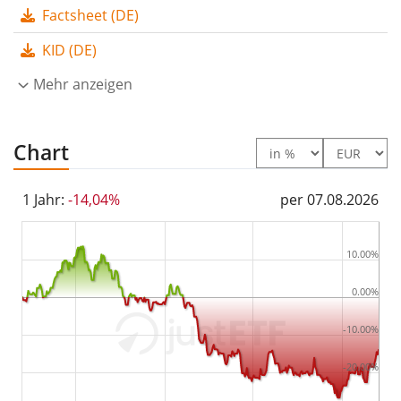
Factsheet (DE)
Der First Trust Dow Jones International Internet UCITS
KID (DE)
ETF Acc ist ein sehr kleiner ETF mit
7 Mio. Euro
Fondsvolumen
Mehr anzeigen
. Der ETF wurde
am 17. Januar 2017 in
Irland aufgelegt
.
Chart
1 Jahr:
-14,04%
per 07.08.2026
10.00%
0.00%
-10.00%
-20.00%