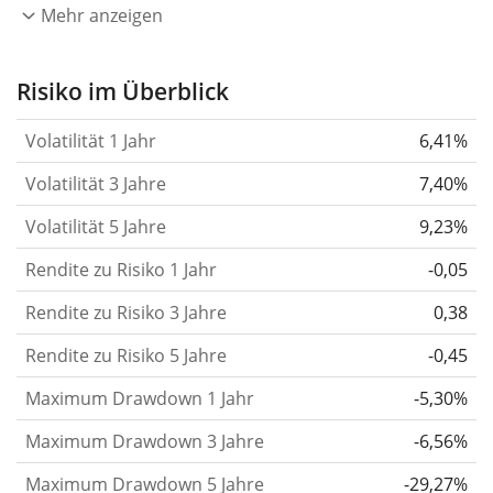
eines Jahres wider.
Je höher die Volatilität, desto
Mehr anzeigen
stärker hat sich der Kurs des Wertpapiers (der
Aktie, des ETF, usw.) in der Vergangenheit
Risiko im Überblick
verändert.
Wertpapiere mit höherer Volatilität
Volatilität 1 Jahr
6,41%
gelten im Allgemeinen als risikoreicher. Wir
berechnen die Volatilität auf Basis der Daten der
Volatilität 3 Jahre
7,40%
letzten 1, 3 und 5 Jahre, damit du sehen kannst, ob
Volatilität 5 Jahre
9,23%
die Kursschwankungen im Laufe der Zeit stärker
Rendite zu Risiko 1 Jahr
oder schwächer wurden. Weitere Informationen
-0,05
findest du in unserem Artikel:
Volatilität als
Rendite zu Risiko 3 Jahre
0,38
Risikomaß
.
Rendite zu Risiko 5 Jahre
-0,45
Rendite pro Risiko
für Zeiträume von 1, 3 und 5
Maximum Drawdown 1 Jahr
-5,30%
Jahren. Diese Kennzahl ist definiert als die
annualisierte (d. h. auf einen Einjahreszeitraum
Maximum Drawdown 3 Jahre
-6,56%
umgerechnete) historische Rendite geteilt durch die
Maximum Drawdown 5 Jahre
-29,27%