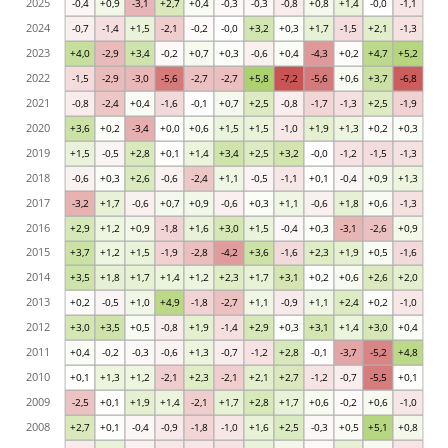
2025
-0,4
+0,9
-3,1
+2,7
+0,4
-0,3
-0,3
-0,8
+0,8
+1,4
-0,0
-1,1
2024
-0,7
-1,4
+1,5
-2,1
-0,2
-0,0
+3,2
+0,3
+1,7
-1,5
+2,1
-1,3
2023
+4,0
-2,9
+3,4
-0,2
+0,7
+0,3
-0,6
+0,4
-4,3
+0,2
+4,7
+5,2
2022
-1,5
-2,9
-3,0
-5,6
-2,7
-2,7
+5,8
-7,2
-5,6
+0,6
+3,7
-6,8
2021
-0,8
-2,4
+0,4
-1,6
-0,1
+0,7
+2,5
-0,8
-1,7
-1,3
+2,5
-1,9
2020
+3,6
+0,2
-3,4
+0,0
+0,6
+1,5
+1,5
-1,0
+1,9
+1,3
+0,2
+0,3
2019
+1,5
-0,5
+2,8
+0,1
+1,4
+3,4
+2,5
+3,2
-0,0
-1,2
-1,5
-1,3
2018
-0,6
+0,3
+2,6
-0,6
-2,4
+1,1
-0,5
-1,1
+0,1
-0,4
+0,9
+1,3
2017
-3,2
+1,7
-0,6
+0,7
+0,9
-0,6
+0,3
+1,1
-0,6
+1,8
+0,6
-1,3
2016
+2,9
+1,2
+0,9
-1,8
+1,6
+3,0
+1,5
-0,4
+0,3
-3,1
-2,6
+0,9
2015
+3,7
+1,2
+1,5
-1,9
-2,8
-4,2
+3,6
-1,6
+2,3
+1,9
+0,5
-1,6
2014
+3,5
+1,8
+1,7
+1,4
+1,2
+2,3
+1,7
+3,1
+0,2
+0,6
+2,6
+2,0
2013
+0,2
-0,5
+1,0
+4,9
-1,8
-2,7
+1,1
-0,9
+1,1
+2,4
+0,2
-1,0
2012
+3,0
+3,5
+0,5
-0,8
+1,9
-1,4
+2,9
+0,3
+3,1
+1,4
+3,0
+0,4
2011
+0,4
-0,2
-0,3
-0,6
+1,3
-0,7
-1,2
+2,8
-0,1
-3,7
-5,2
+4,8
2010
+0,1
+1,3
+1,2
-2,1
+2,3
-2,1
+2,1
+2,7
-1,2
-0,7
-5,5
+0,1
2009
-2,5
+0,1
+1,9
+1,4
-2,1
+1,7
+2,8
+1,7
+0,6
-0,2
+0,6
-1,0
2008
+2,7
+0,1
-0,4
-0,9
-1,8
-1,0
+1,6
+2,5
-0,3
+0,5
+5,1
+0,8