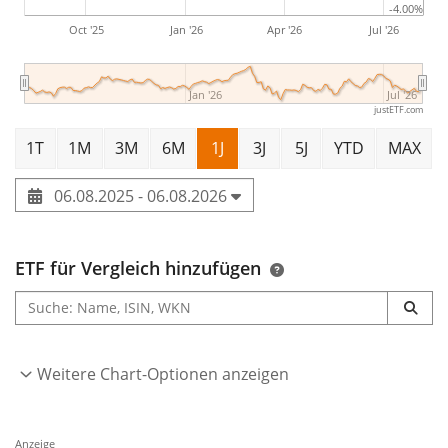
-4.00%
Oct '25
Jan '26
Apr '26
Jul '26
Jan '26
Jul '26
justETF.com
1T
1M
3M
6M
1J
3J
5J
YTD
MAX
06.08.2025 - 06.08.2026
ETF für Vergleich hinzufügen
Weitere Chart-Optionen anzeigen
Anzeige