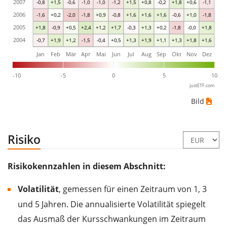
2007
-0,8
+1,5
-0,6
-1,0
-1,0
-1,2
+1,5
+0,8
-0,2
+1,8
+0,6
-1,1
2006
-1,6
+0,2
-2,0
-1,8
+0,9
-0,8
+1,6
+1,6
+1,6
-0,6
+1,0
-1,8
2005
+1,8
-0,9
+0,5
+2,4
+1,2
+1,7
-0,3
+1,3
+0,2
-1,8
-0,0
+1,8
2004
-0,7
+1,9
+1,2
-1,5
-0,4
+0,5
+1,3
+1,9
+1,1
+1,3
+1,8
+1,6
Jan
Feb
Mär
Apr
Mai
Jun
Jul
Aug
Sep
Okt
Nov
Dez
-10
-5
0
5
10
justETF.com
Bild
Risiko
Risikokennzahlen in diesem Abschnitt:
Volatilität
, gemessen für einen Zeitraum von 1, 3
und 5 Jahren. Die annualisierte Volatilität spiegelt
das Ausmaß der Kursschwankungen im Zeitraum