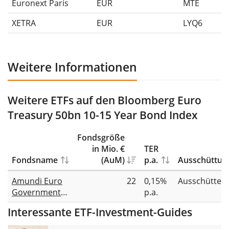
Euronext Paris
EUR
MTE
XETRA
EUR
LYQ6
Weitere Informationen
Weitere ETFs auf den Bloomberg Euro
Treasury 50bn 10-15 Year Bond Index
Fondsgröße
in Mio. €
TER
Fondsname
(AuM)
p.a.
Ausschüttun
Amundi Euro
22
0,15%
Ausschütten
Government
p.a.
Bond 10-15Y
Interessante ETF-Investment-Guides
UCITS ETF Dist