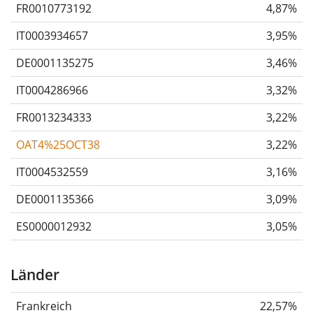
FR0010773192
4,87%
IT0003934657
3,95%
DE0001135275
3,46%
IT0004286966
3,32%
FR0013234333
3,22%
OAT4%25OCT38
3,22%
IT0004532559
3,16%
DE0001135366
3,09%
ES0000012932
3,05%
Länder
Frankreich
22,57%