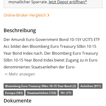
monatlicher Sparrate.
Jetzt Depot eröffnen*
Online-Broker-Vergleich
Beschreibung
Der Amundi Euro Government Bond 10-15Y UCITS ETF
Acc bildet den Bloomberg Euro Treasury 50bn 10-15
Year Bond Index nach. Der Bloomberg Euro Treasury
50bn 10-15 Year Bond Index bietet Zugang zu in Euro
denominierten Staatsanleihen der Euro-
Mitgliedsländer. Laufzeit: 10-15 Jahre. Rating:
Mehr anzeigen
Investment Grade.
Bloomberg Euro Treasury 50bn 10-15 Year Bond (2)
Anleihen (971)
Die
TER
(Gesamtkostenquote) des ETF liegt bei
0,15%
Europa (183)
Staatsanleihen (133)
10+ (17)
p.a.
. Der Amundi Euro Government Bond 10-15Y UCITS
Dokumente
ETF Acc ist der günstigste und größte ETF, der den
00%