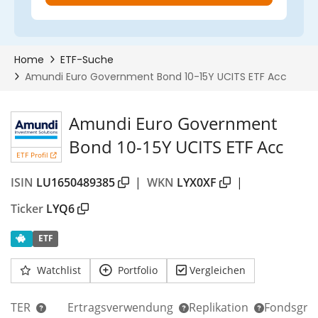
Amundi Euro Government
Bond 10-15Y UCITS ETF Acc
ETF Profil
ISIN
LU1650489385
|
WKN
LYX0XF
|
Ticker
LYQ6
ETF
Watchlist
Portfolio
Vergleichen
TER
Ertragsverwendung
Replikation
Fondsgrö