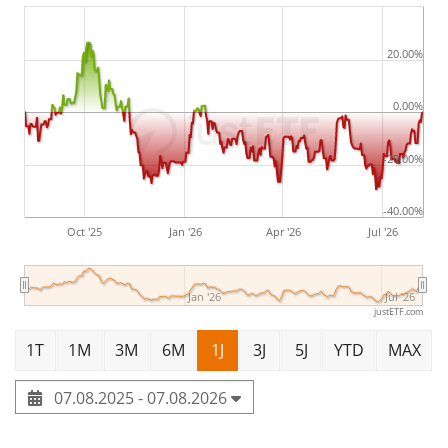
20.00%
0.00%
-20.00%
-40.00%
Oct '25
Jan '26
Apr '26
Jul '26
Jan '26
Jul '26
justETF.com
1T
1M
3M
6M
1J
3J
5J
YTD
MAX
07.08.2025 - 07.08.2026