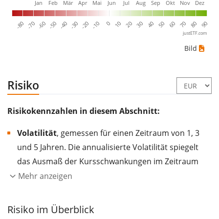
Jan
Feb
Mär
Apr
Mai
Jun
Jul
Aug
Sep
Okt
Nov
Dez
-80
10
-70
20
-60
30
-50
40
-40
50
-30
60
-20
70
-10
80
0
90
justETF.com
Bild
Risiko
Risikokennzahlen in diesem Abschnitt:
Volatilität
, gemessen für einen Zeitraum von 1, 3
und 5 Jahren. Die annualisierte Volatilität spiegelt
das Ausmaß der Kursschwankungen im Zeitraum
eines Jahres wider.
Je höher die Volatilität, desto
Mehr anzeigen
stärker hat sich der Kurs des Wertpapiers (der
Aktie, des ETF, usw.) in der Vergangenheit
Risiko im Überblick
verändert.
Wertpapiere mit höherer Volatilität