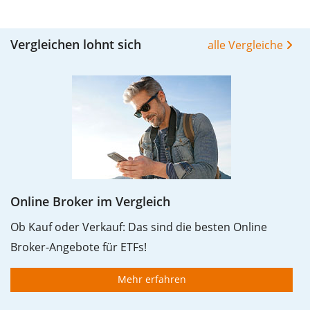
anschließend für 5€ verkauft hättest. Daher wäre in
diesem Fall der Maximum Drawdown (5€ - 10€)/10€ =
Vergleichen lohnt sich
alle Vergleiche
-50%.
Die Wertentwicklungsangaben für ETFs beinhalten
Ausschüttungen (falls vorhanden).
Online Broker im Vergleich
Ob Kauf oder Verkauf: Das sind die besten Online
Broker-Angebote für ETFs!
Mehr erfahren