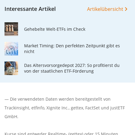
Interessante Artikel
Artikelübersicht
Gehebelte Welt-ETFs im Check
Market Timing: Den perfekten Zeitpunkt gibt es
nicht
Das Altersvorsorgedepot 2027: So profitierst du
von der staatlichen ETF-Förderung
— Die verwendeten Daten werden bereitgestellt von
Trackinsight
,
etfinfo
,
Xignite Inc.
,
gettex
,
FactSet
und justETF
GmbH.
Kurse sind entweder Realtime- (gettex) oder 15 Minuten