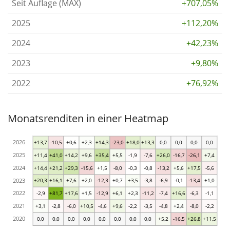
Seit Auflage (MAX)
+707,05%
2025
+112,20%
2024
+42,23%
2023
+9,80%
2022
+76,92%
Monatsrenditen in einer Heatmap
2026
+13,7
-10,5
+0,6
+2,3
+14,3
-23,0
+18,0
+13,3
0,0
0,0
0,0
0,0
2025
+11,4
+41,0
+14,2
+9,6
+35,4
+5,5
-1,9
-7,6
+26,0
-16,7
-26,1
+7,4
2024
+14,4
+21,2
+29,3
-15,6
+1,5
-8,0
-0,3
-0,8
-13,2
+5,6
+17,5
-5,6
2023
+20,3
+16,1
+7,6
+2,0
-12,3
+0,7
+3,5
-3,8
-6,9
-0,1
-13,4
+1,0
2022
-2,9
+81,7
+17,6
+1,5
-12,9
+6,1
+2,3
-11,2
-7,4
+16,6
-6,3
-1,1
2021
+3,1
-2,8
-6,0
+10,5
-4,6
+9,6
-2,2
-3,5
-4,8
+2,4
-8,0
-2,2
2020
0,0
0,0
0,0
0,0
0,0
0,0
0,0
0,0
+5,2
-16,5
+26,8
+11,5