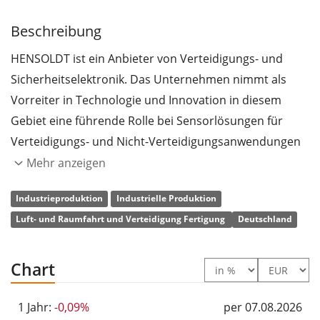
Beschreibung
HENSOLDT ist ein Anbieter von Verteidigungs- und
Sicherheitselektronik. Das Unternehmen nimmt als
Vorreiter in Technologie und Innovation in diesem
Gebiet eine führende Rolle bei Sensorlösungen für
Verteidigungs- und Nicht-Verteidigungsanwendungen
ein. HENSOLDT entwickelt Produkte, die zur Abwehr
Mehr anzeigen
vielfältiger Bedrohungen in den Bereichen
Industrieproduktion
Industrielle Produktion
Datenmanagement, Robotik und Cyber-Sicherheit
Luft- und Raumfahrt und Verteidigung Fertigung
Deutschland
konzipiert sind. Der Unternehmenssitz befindet sich in
Taufkirchen bei München.
Quelle: Facunda financial data GmbH
Chart
1 Jahr:
-0,09%
per 07.08.2026