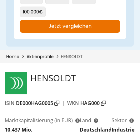
HENSOLDT
ISIN
DE000HAG0005
|
WKN
HAG000
00%
Marktkapitalisierung
(in EUR)
Land
Sektor
10.437 Mio.
Deutschland
Industriep