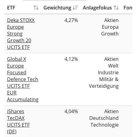
ETF
Gewichtung
Anlagefokus
Fonds
Deka STOXX
4,27%
Aktien
Europe
Europa
Strong
Growth
Growth 20
UCITS ETF
Global X
4,12%
Aktien
Europe
Welt
Focused
Industrie
Defence Tech
Militär &
UCITS ETF
Verteidigung
EUR
Accumulating
iShares
4,04%
Aktien
TecDAX
Deutschland
UCITS ETF
Technologie
(DE)