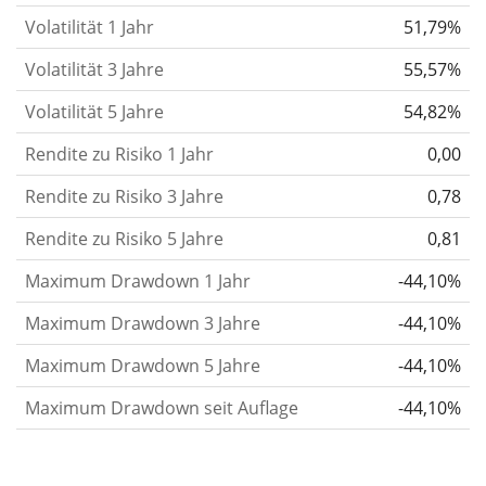
Volatilität 1 Jahr
51,79%
gelten im Allgemeinen als risikoreicher. Wir
berechnen die Volatilität auf Basis der Daten der
Volatilität 3 Jahre
55,57%
letzten 1, 3 und 5 Jahre, damit du sehen kannst, ob
Volatilität 5 Jahre
54,82%
die Kursschwankungen im Laufe der Zeit stärker
Rendite zu Risiko 1 Jahr
0,00
oder schwächer wurden. Weitere Informationen
findest du in unserem Artikel:
Volatilität als
Rendite zu Risiko 3 Jahre
0,78
Risikomaß
.
Rendite zu Risiko 5 Jahre
0,81
Rendite pro Risiko
für Zeiträume von 1, 3 und 5
Maximum Drawdown 1 Jahr
-44,10%
Jahren. Diese Kennzahl ist definiert als die
annualisierte (d. h. auf einen Einjahreszeitraum
Maximum Drawdown 3 Jahre
-44,10%
umgerechnete) historische Rendite geteilt durch die
Maximum Drawdown 5 Jahre
-44,10%
historische annualisierte Volatilität.
Rendite pro
Maximum Drawdown seit Auflage
-44,10%
Risiko setzt die historische Rendite eines
Wertpapiers ins Verhältnis zu seinem
historischen Risiko
und gibt dir einen Hinweis auf