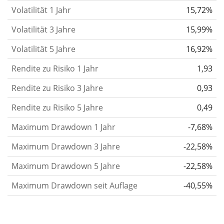
Volatilität 1 Jahr
15,72%
gelten im Allgemeinen als risikoreicher. Wir
berechnen die Volatilität auf Basis der Daten der
Volatilität 3 Jahre
15,99%
letzten 1, 3 und 5 Jahre, damit du sehen kannst, ob
Volatilität 5 Jahre
16,92%
die Kursschwankungen im Laufe der Zeit stärker
Rendite zu Risiko 1 Jahr
oder schwächer wurden. Weitere Informationen
1,93
findest du in unserem Artikel:
Volatilität als
Rendite zu Risiko 3 Jahre
0,93
Risikomaß
.
Rendite zu Risiko 5 Jahre
0,49
Rendite pro Risiko
für Zeiträume von 1, 3 und 5
Maximum Drawdown 1 Jahr
-7,68%
Jahren. Diese Kennzahl ist definiert als die
annualisierte (d. h. auf einen Einjahreszeitraum
Maximum Drawdown 3 Jahre
-22,58%
umgerechnete) historische Rendite geteilt durch die
Maximum Drawdown 5 Jahre
-22,58%
historische annualisierte Volatilität.
Rendite pro
Maximum Drawdown seit Auflage
-40,55%
Risiko setzt die historische Rendite eines
Wertpapiers ins Verhältnis zu seinem
historischen Risiko
und gibt dir einen Hinweis auf