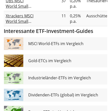
UBS MSCI
37
0,20%
Thesauriere
Cap UCITS ETF
World Small
p.a.
USD
Cap UCITS ETF
Unhedged
Xtrackers MSCI
11
0,25%
Ausschütten
USD acc
(Dist)
World Small
p.a.
Cap UCITS ETF
Interessante ETF-Investment-Guides
1D
MSCI World-ETFs im Vergleich
Gold-ETCs im Vergleich
Industrieländer-ETFs im Vergleich
Dividenden-ETFs (global) im Vergleich