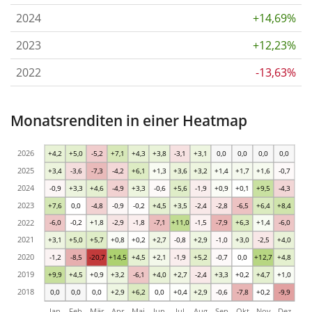
2024
+14,69%
2023
+12,23%
2022
-13,63%
Monatsrenditen in einer Heatmap
2026
+4,2
+5,0
-5,2
+7,1
+4,3
+3,8
-3,1
+3,1
0,0
0,0
0,0
0,0
2025
+3,4
-3,6
-7,3
-4,2
+6,1
+1,3
+3,6
+3,2
+1,4
+1,7
+1,6
-0,7
2024
-0,9
+3,3
+4,6
-4,9
+3,3
-0,6
+5,6
-1,9
+0,9
+0,1
+9,5
-4,3
2023
+7,6
0,0
-4,8
-0,9
-0,2
+4,5
+3,5
-2,4
-2,8
-6,5
+6,4
+8,4
2022
-6,0
-0,2
+1,8
-2,9
-1,8
-7,1
+11,0
-1,5
-7,9
+6,3
+1,4
-6,0
2021
+3,1
+5,0
+5,7
+0,8
+0,2
+2,7
-0,8
+2,9
-1,0
+3,0
-2,5
+4,0
2020
-1,2
-8,5
-20,7
+14,5
+4,5
+2,1
-1,9
+5,2
-0,7
0,0
+12,7
+4,8
2019
+9,9
+4,5
+0,9
+3,2
-6,1
+4,0
+2,7
-2,4
+3,3
+0,2
+4,7
+1,0
2018
0,0
0,0
0,0
+2,9
+6,2
0,0
+0,4
+2,9
-0,6
-7,8
+0,2
-9,9
Jan
Feb
Mär
Apr
Mai
Jun
Jul
Aug
Sep
Okt
Nov
Dez