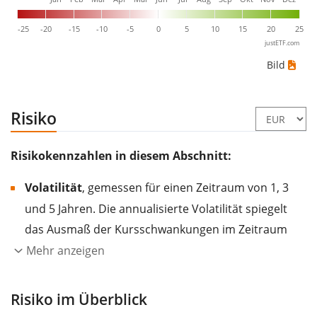
-25
-20
-15
-10
-5
0
5
10
15
20
25
justETF.com
Bild
Risiko
Risikokennzahlen in diesem Abschnitt:
Volatilität
, gemessen für einen Zeitraum von 1, 3
und 5 Jahren. Die annualisierte Volatilität spiegelt
das Ausmaß der Kursschwankungen im Zeitraum
eines Jahres wider.
Je höher die Volatilität, desto
Mehr anzeigen
stärker hat sich der Kurs des Wertpapiers (der
Aktie, des ETF, usw.) in der Vergangenheit
Risiko im Überblick
verändert.
Wertpapiere mit höherer Volatilität