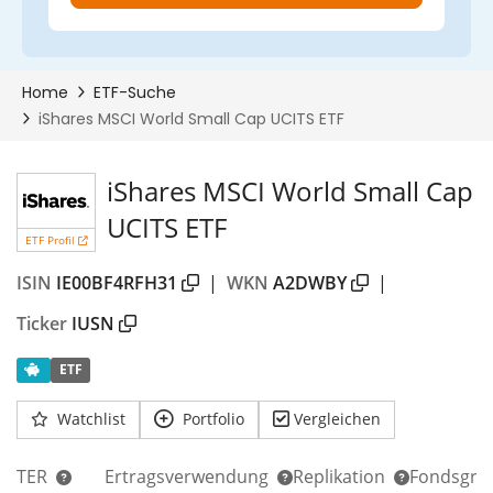
iShares MSCI World Small Cap
UCITS ETF
ETF Profil
ISIN
IE00BF4RFH31
|
WKN
A2DWBY
|
Ticker
IUSN
ETF
Watchlist
Portfolio
Vergleichen
TER
Ertragsverwendung
Replikation
Fondsgrö