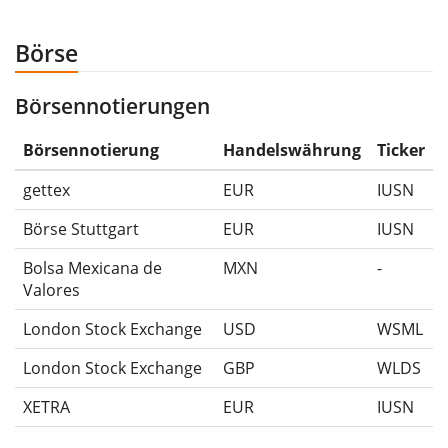
anschließend für 5€ verkauft hättest. Daher wäre in
diesem Fall der Maximum Drawdown (5€ - 10€)/10€ =
Börse
-50%.
Börsennotierungen
Die Wertentwicklungsangaben für ETFs beinhalten
Ausschüttungen (falls vorhanden).
Börsennotierung
Handelswährung
Ticker
gettex
EUR
IUSN
Börse Stuttgart
EUR
IUSN
Bolsa Mexicana de
MXN
-
Valores
London Stock Exchange
USD
WSML
London Stock Exchange
GBP
WLDS
XETRA
EUR
IUSN