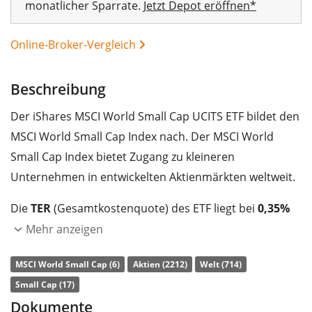
monatlicher Sparrate.
Jetzt Depot eröffnen*
Online-Broker-Vergleich
Beschreibung
Der iShares MSCI World Small Cap UCITS ETF bildet den
MSCI World Small Cap Index nach. Der MSCI World
Small Cap Index bietet Zugang zu kleineren
Unternehmen in entwickelten Aktienmärkten weltweit.
Die
TER
(Gesamtkostenquote) des ETF liegt bei
0,35%
p.a.
. Der iShares MSCI World Small Cap UCITS ETF ist
Mehr anzeigen
00%
der größte ETF, der den MSCI World Small Cap Index
MSCI World Small Cap (6)
Aktien (2212)
Welt (714)
nachbildet. Der ETF bildet die Wertentwicklung des
Small Cap (17)
Index durch ein
Sampling-Verfahren
(Erwerb einer
Dokumente
Auswahl der Indexbestandteile) nach. Die