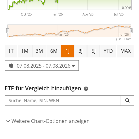
0.00%
Oct '25
Jan '26
Apr '26
Jul '26
Jan '26
Jul '26
justETF.com
1T
1M
3M
6M
1J
3J
5J
YTD
MAX
07.08.2025 - 07.08.2026
ETF für Vergleich hinzufügen
Weitere Chart-Optionen anzeigen