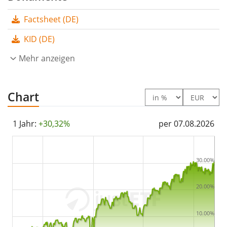
Dividendenerträge im ETF werden
thesauriert
(in den
Factsheet (DE)
ETF reinvestiert).
KID (DE)
Der iShares MSCI World Small Cap UCITS ETF ist ein
Mehr anzeigen
sehr großer ETF mit
7.609 Mio. Euro Fondsvolumen
.
Der ETF wurde
am 27. März 2018 in Irland aufgelegt
.
Chart
1 Jahr:
+30,32%
per 07.08.2026
30.00%
20.00%
10.00%