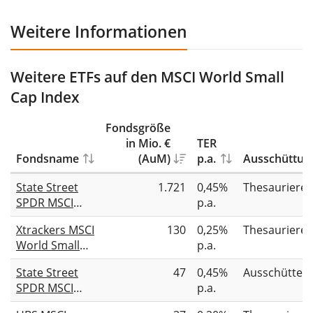
Weitere Informationen
Weitere ETFs auf den MSCI World Small
Cap Index
Fondsgröße
in Mio. €
TER
Fondsname
(AuM)
p.a.
Ausschüttun
State Street
1.721
0,45%
Thesauriere
SPDR MSCI
p.a.
World Small
Xtrackers MSCI
130
0,25%
Thesauriere
Cap UCITS ETF
World Small
p.a.
USD
Cap UCITS ETF
Unhedged
State Street
47
0,45%
Ausschütten
1C
(Acc)
SPDR MSCI
p.a.
World Small