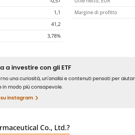
-0,57
Utile netto, EUR
1,1
Margine di profitto
41,2
3,78%
maceutical Co., Ltd.?