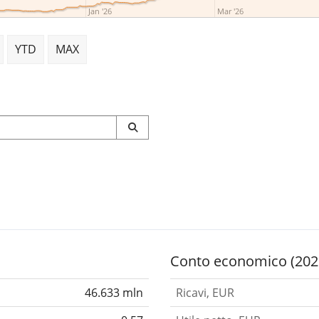
Jan '26
Mar '26
YTD
MAX
Conto economico (202
46.633 mln
Ricavi, EUR