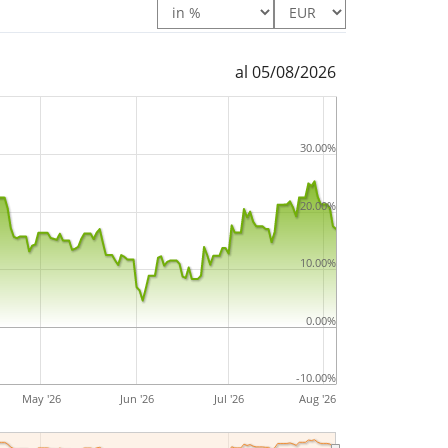
al 05/08/2026
30.00%
20.00%
10.00%
0.00%
-10.00%
May '26
Jun '26
Jul '26
Aug '26