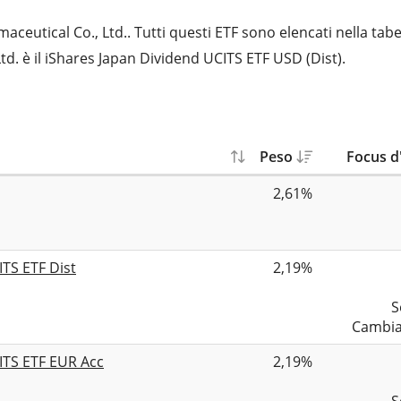
utical Co., Ltd.. Tutti questi ETF sono elencati nella tabe
d. è il iShares Japan Dividend UCITS ETF USD (Dist).
Peso
Focus d
2,61%
TS ETF Dist
2,19%
S
Cambia
ITS ETF EUR Acc
2,19%