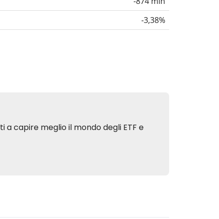
-874 mln
-3,38%