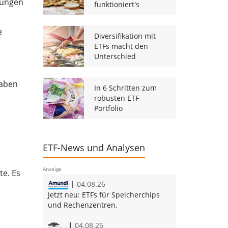
lungen
funktioniert's
e
Diversifikation mit
ETFs macht den
Unterschied
haben
In 6 Schritten zum
robusten ETF
Portfolio
ETF-News und Analysen
Anzeige
te. Es
04.08.26
Jetzt neu:
ETFs für Speicherchips
und Rechenzentren.
04.08.26