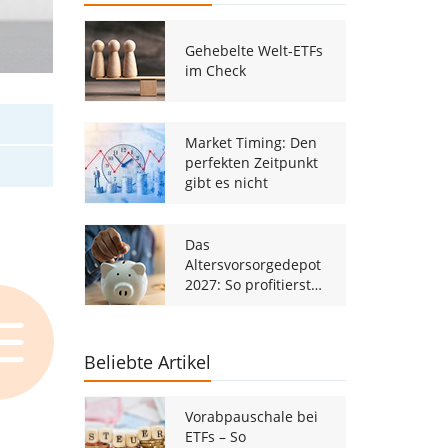
Gehebelte Welt-ETFs
im Check
Market Timing: Den
perfekten Zeitpunkt
gibt es nicht
Das
Altersvorsorgedepot
2027: So profitierst
du von der
staatlichen ETF-
Förderung
Beliebte Artikel
Vorabpauschale bei
ETFs – So