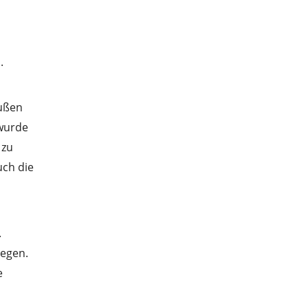
.
bußen
 wurde
 zu
uch die
.
iegen.
e