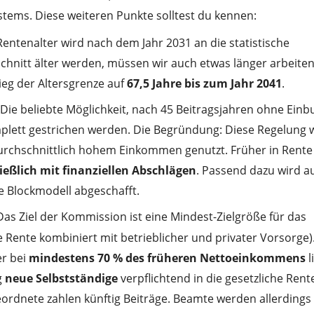
stems. Diese weiteren Punkte solltest du kennen:
Rentenalter wird nach dem Jahr 2031 an die statistische
hnitt älter werden, müssen wir auch etwas länger arbeiten
ieg der Altersgrenze auf
67,5 Jahre bis zum Jahr 2041
.
Die beliebte Möglichkeit, nach 45 Beitragsjahren ohne Ein
mplett gestrichen werden. Die Begründung: Diese Regelung
urchschnittlich hohem Einkommen genutzt. Früher in Rente
ießlich mit finanziellen Abschlägen
. Passend dazu wird a
e Blockmodell abgeschafft.
as Ziel der Kommission ist eine Mindest-Zielgröße für das
Rente kombiniert mit betrieblicher und privater Vorsorge)
er bei
mindestens 70 % des früheren Nettoeinkommens
l
g
neue Selbstständige
verpflichtend in die gesetzliche Rent
rdnete zahlen künftig Beiträge. Beamte werden allerdings