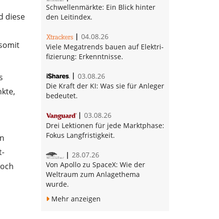
Schwellenmärkte:
Ein Blick hinter
d diese
den Leitindex.
04.08.26
 somit
Vie­le Me­ga­trends bau­en auf Elek­tri­
fi­zie­rung:
Erkenntnisse.
03.08.26
s
Die Kraft der KI:
Was sie für Anleger
nkte,
bedeutet.
03.08.26
Drei Lektionen für jede Marktphase:
Fokus Langfristigkeit.
In
t-
28.07.26
Von Apollo zu SpaceX:
Wie der
doch
Weltraum zum Anlagethema
wurde.
Mehr anzeigen