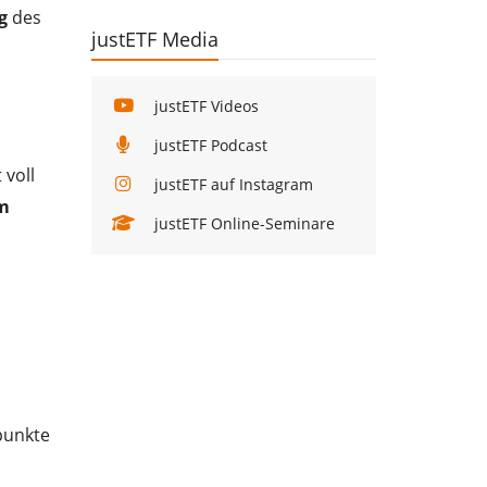
g
des
justETF Media
justETF Videos
justETF Podcast
voll
justETF auf Instagram
im
justETF Online-Seminare
punkte