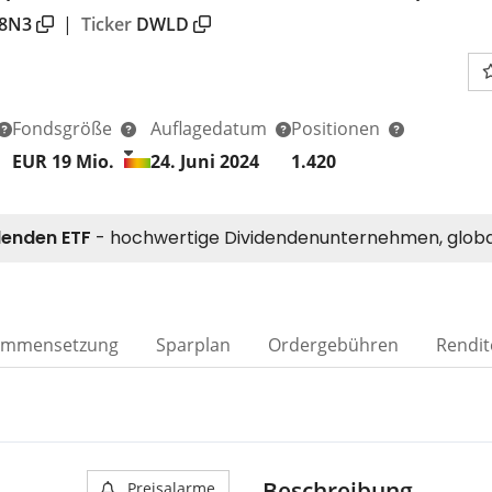
8N3
|
Ticker
DWLD
Fondsgröße
Auflagedatum
Positionen
EUR 19
Mio.
24. Juni 2024
1.420
ammensetzung
Sparplan
Ordergebühren
Rendit
Beschreibung
Preisalarme