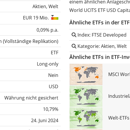
einem ähnlichen Anlagesch
Aktien, Welt
World UCITS ETF USD Capita
EUR 19 Mio.
Ähnliche ETFs in der ET
0,09% p.a.
Index: FTSE Developed
h
(
Vollständige Replikation
)
Kategorie: Aktien, Welt
ETF
Ähnliche ETFs in ETF-In
Long-only
MSCI Worl
Nein
USD
Industrie
Währung nicht gesichert
10,79%
Welt-ETFs
24. Juni 2024