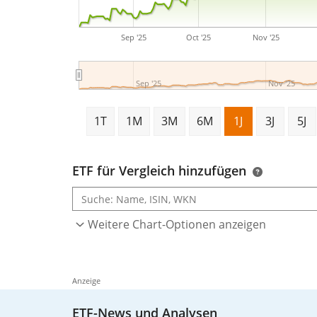
Sep '25
Oct '25
Nov '25
Sep '25
Nov '25
1T
1M
3M
6M
1J
3J
5J
ETF für Vergleich hinzufügen
Weitere Chart-Optionen anzeigen
Anzeige
ETF-News und Analysen