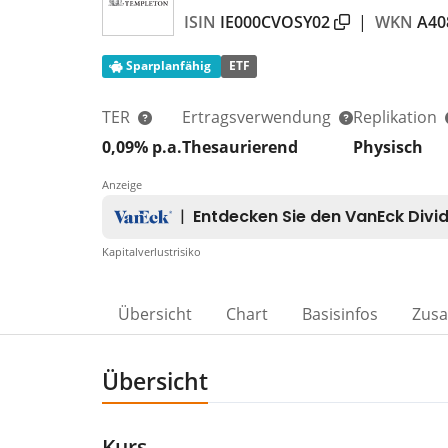
ISIN
IE000CVOSY02
|
WKN
A40
Sparplanfähig
ETF
TER
Ertragsverwendung
Replikation
0,09% p.a.
Thesaurierend
Physisch
Anzeige
Kapitalverlustrisiko
Übersicht
Chart
Basisinfos
Zus
Übersicht
Kurs