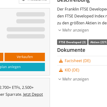
Der Franklin FTSE Develope
den FTSE Developed Index n
zu den größten Aktien in de
Mehr anzeigen
Die
TER
(Gesamtkostenquote
FTSE Developed World UCITS
FTSE Developed (3)
Aktien (221
ETF, der den FTSE Developed
Dokumente
Wertentwicklung des Index
Verkaufen
Factsheet (DE)
Indexbestandteile) nach. D
plan anlegen
thesauriert
(in den ETF rein
KID (DE)
Der Franklin FTSE Developed
Mehr anzeigen
sehr kleiner ETF mit
19 Mio
2.700+ ETFs, 2.500+
Juni 2024 in Irland aufgele
her Sparrate.
Jetzt Depot