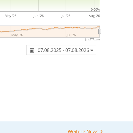
0.00%
May '26
Jun '26
Jul '26
Aug '26
May '26
Jul '26
justETF.com
07.08.2025 - 07.08.2026
Weitere News