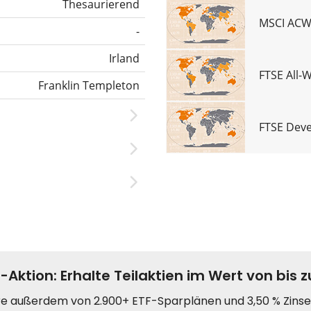
Thesaurierend
MSCI ACWI
-
Irland
FTSE All-
Franklin Templeton
FTSE Deve