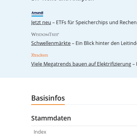
Jetzt neu
– ETFs für Speicherchips und Rechen
Schwellenmärkte
– Ein Blick hinter den Leitind
Vie­le Me­ga­trends bau­en auf Elek­tri­fi­zie­rung
– 
Basisinfos
Stammdaten
Index