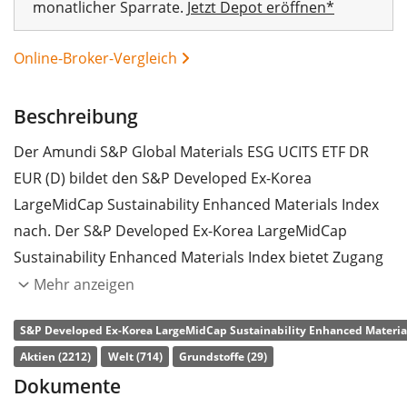
monatlicher Sparrate.
Jetzt Depot eröffnen*
Online-Broker-Vergleich
Beschreibung
Der Amundi S&P Global Materials ESG UCITS ETF DR
EUR (D) bildet den S&P Developed Ex-Korea
LargeMidCap Sustainability Enhanced Materials Index
nach. Der S&P Developed Ex-Korea LargeMidCap
Sustainability Enhanced Materials Index bietet Zugang
zum Grundstoffe-Sektor. Die enthaltenen Titel werden
Mehr anzeigen
nach ESG-Kriterien (Umwelt, Soziales und
S&P Developed Ex-Korea LargeMidCap Sustainability Enhanced Material
Unternehmensführung) gefiltert.
Aktien (2212)
Welt (714)
Grundstoffe (29)
Die
TER
(Gesamtkostenquote) des ETF liegt bei
0,18%
Dokumente
p.a.
. Der Amundi S&P Global Materials ESG UCITS ETF