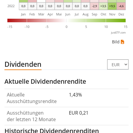
2022
0,0
0,0
0,0
0,0
0,0
0,0
0,0
0,0
-2,9
+3,5
+9,5
-4,6
Jan
Feb
Mär
Apr
Mai
Jun
Jul
Aug
Sep
Okt
Nov
Dez
-15
-10
-5
0
5
10
15
justETF.com
Bild
Dividenden
Aktuelle Dividendenrendite
Aktuelle
1,43%
Ausschüttungsrendite
Ausschüttungen
EUR 0,21
der letzten 12 Monate
Historische Dividendenrenditen