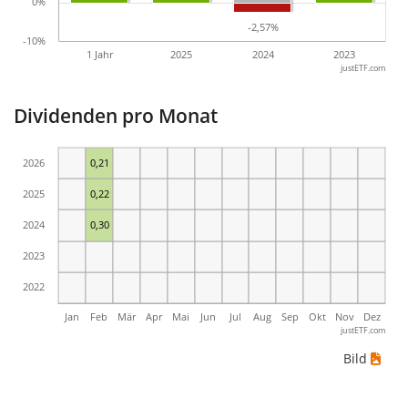
0%
-2,57%
-2,57%
-10%
1 Jahr
2025
2024
2023
justETF.com
Dividenden pro Monat
2026
0,21
2025
0,22
2024
0,30
2023
2022
Jan
Feb
Mär
Apr
Mai
Jun
Jul
Aug
Sep
Okt
Nov
Dez
justETF.com
Bild