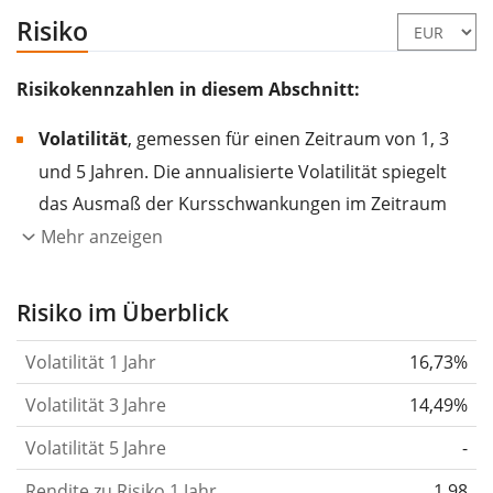
Risiko
Risikokennzahlen in diesem Abschnitt:
Volatilität
, gemessen für einen Zeitraum von 1, 3
und 5 Jahren. Die annualisierte Volatilität spiegelt
das Ausmaß der Kursschwankungen im Zeitraum
eines Jahres wider.
Je höher die Volatilität, desto
Mehr anzeigen
stärker hat sich der Kurs des Wertpapiers (der
Aktie, des ETF, usw.) in der Vergangenheit
Risiko im Überblick
verändert.
Wertpapiere mit höherer Volatilität
Volatilität 1 Jahr
16,73%
gelten im Allgemeinen als risikoreicher. Wir
berechnen die Volatilität auf Basis der Daten der
Volatilität 3 Jahre
14,49%
letzten 1, 3 und 5 Jahre, damit du sehen kannst, ob
Volatilität 5 Jahre
-
die Kursschwankungen im Laufe der Zeit stärker
Rendite zu Risiko 1 Jahr
oder schwächer wurden. Weitere Informationen
1,98