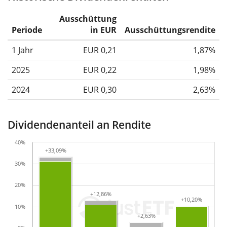
Ausschüttung
Periode
in EUR
Ausschüttungsrendite
1 Jahr
EUR 0,21
1,87%
2025
EUR 0,22
1,98%
2024
EUR 0,30
2,63%
Dividendenanteil an Rendite
40%
+33,09%
+33,09%
30%
20%
+12,86%
+12,86%
+10,20%
+10,20%
10%
+2,63%
+2,63%