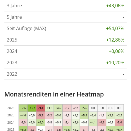
3 Jahre
+43,06%
5 Jahre
-
Seit Auflage (MAX)
+54,07%
2025
+12,86%
2024
+0,06%
2023
+10,20%
2022
-
Monatsrenditen in einer Heatmap
2026
+7,6
+12,1
-9,4
+3,3
+4,6
-3,2
-2,2
+5,6
0,0
0,0
0,0
0,0
2025
+4,6
+0,9
-5,3
-3,2
+3,0
-1,5
+1,2
+5,5
+2,4
-1,1
+3,3
+2,9
2024
-3,0
+2,0
+6,0
-0,8
+0,9
-2,4
+2,6
+0,6
+4,1
-4,6
+0,8
-5,4
2023
+8,3
-4,5
+0,1
-2,1
-3,8
+5,5
+3,2
-3,1
-1,8
-2,3
+5,7
+5,7