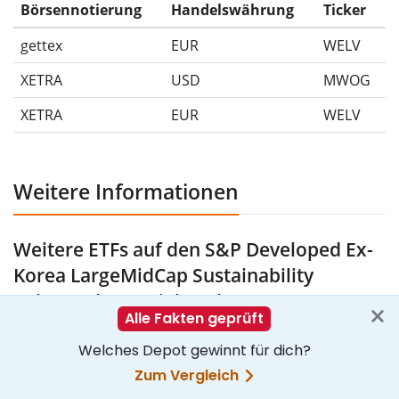
Ausschüttungen (falls vorhanden).
Börsennotierung
Handelswährung
Ticker
gettex
EUR
WELV
XETRA
USD
MWOG
XETRA
EUR
WELV
Weitere Informationen
Weitere ETFs auf den S&P Developed Ex-
Korea LargeMidCap Sustainability
Enhanced Materials Index
Fondsgröße
in Mio. €
TER
Fondsname
(AuM)
p.a.
Ausschüttun