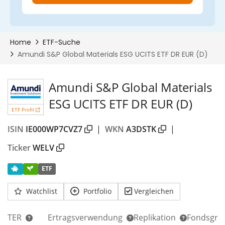
Amundi S&P Global Materials
ESG UCITS ETF DR EUR (D)
ETF Profil
ISIN
IE000WP7CVZ7
|
WKN
A3DSTK
|
Ticker
WELV
ETF
Watchlist
Portfolio
Vergleichen
TER
Ertragsverwendung
Replikation
Fondsgrö