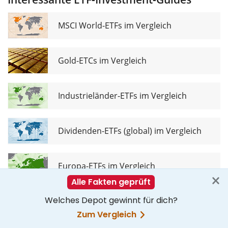
UCITS ETF USD
(Acc)
MSCI World-ETFs im Vergleich
Gold-ETCs im Vergleich
Industrieländer-ETFs im Vergleich
Dividenden-ETFs (global) im Vergleich
Europa-ETFs im Vergleich
Erneuerbare Energien-ETFs im Vergleich