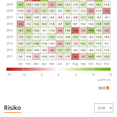
2019
+6,7
+3,3
+2,4
+3,1
-4,7
+4,6
+2,2
-1,0
+3,7
+0,3
+4,1
+1,3
2018
+1,9
-2,2
-3,1
+3,7
+2,0
-0,3
+3,0
+1,1
+1,2
-5,4
+1,7
-7,3
2017
+0,0
+4,1
+0,8
-0,6
-0,6
-0,9
-0,3
-0,8
+2,7
+3,5
-0,3
-0,1
2016
-6,6
-1,2
+2,6
+2,5
+1,8
-0,7
+4,7
0,0
+0,2
+0,4
+3,8
+3,9
2015
+4,7
+6,2
+2,4
-0,1
+1,4
-4,8
+3,0
-9,4
-3,5
+9,8
+3,0
-4,5
2014
-1,9
+3,2
+1,3
+1,1
+3,4
+1,3
+0,8
+3,0
+1,4
-0,2
+1,6
+0,4
2013
+2,5
+2,7
+3,8
+1,4
+0,2
-4,2
+3,5
-1,6
+3,2
+2,7
+1,6
-0,1
2012
+3,9
+2,4
+0,8
-0,9
-4,0
+3,7
+3,7
-0,2
+0,5
-0,4
+1,2
+1,3
2011
0,0
+0,4
-3,3
+0,8
+0,5
-1,8
-1,5
-9,0
-3,2
+6,9
+0,9
+3,0
Jan
Feb
Mär
Apr
Mai
Jun
Jul
Aug
Sep
Okt
Nov
Dez
-15
-10
-5
0
5
10
15
justETF.com
Bild
Risiko