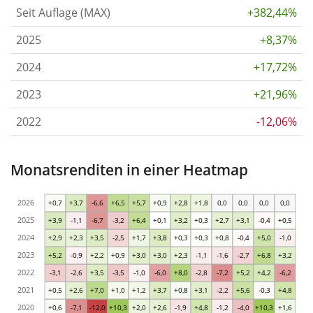
Seit Auflage (MAX)
+382,44%
2025
+8,37%
2024
+17,72%
2023
+21,96%
2022
-12,06%
Monatsrenditen in einer Heatmap
2026
+0,7
+3,7
-6,6
+6,5
+5,7
+0,9
+2,8
+1,8
0,0
0,0
0,0
0,0
2025
+3,9
-1,1
-6,7
-3,2
+6,4
+0,1
+3,2
+0,3
+2,7
+3,1
-0,4
+0,5
2024
+2,9
+2,3
+3,5
-2,5
+1,7
+3,8
+0,3
+0,3
+0,8
-0,4
+5,0
-1,0
2023
+5,2
-0,9
+2,2
+0,9
+3,0
+3,0
+2,3
-1,1
-1,6
-2,7
+6,8
+3,2
2022
-3,1
-2,6
+3,5
-3,5
-1,0
-6,0
+8,0
-2,8
-7,2
+5,2
+4,2
-6,2
2021
+0,5
+2,6
+7,0
+1,0
+1,2
+3,7
+0,8
+3,1
-2,2
+5,6
-0,3
+4,8
2020
+0,6
-7,1
-12,0
+10,3
+2,0
+2,6
-1,9
+4,8
-1,2
-4,0
+10,3
+1,6