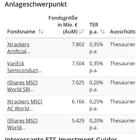
Anlageschwerpunkt
Fondsgröße
in Mio. €
TER
Fondsname
(AuM)
p.a.
Ausschüttu
Xtrackers
7.802
0,35%
Thesauriere
Artificial
p.a.
Intelligence &
VanEck
7.504
0,35%
Thesauriere
Big Data UCITS
Semiconductor
p.a.
ETF 1C
UCITS ETF
iShares MSCI
7.025
0,20%
Thesauriere
World SRI
p.a.
UCITS ETF EUR
Xtrackers MSCI
6.166
0,25%
Thesauriere
(Acc)
AC World
p.a.
Screened
iShares MSCI
5.429
0,20%
Thesauriere
UCITS ETF 1C
World
p.a.
Screened
Interessante ETF-Investment-Guides