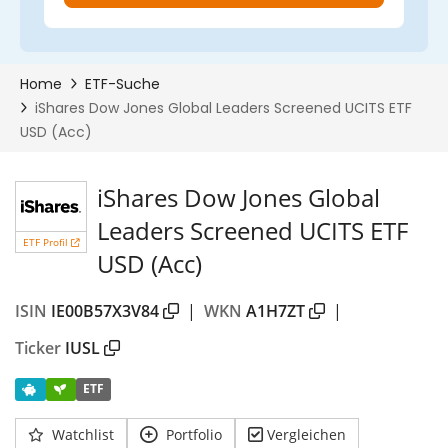
iShares Dow Jones Global
Leaders Screened UCITS ETF
ETF Profil
USD (Acc)
ISIN
IE00B57X3V84
|
WKN
A1H7ZT
|
Ticker
IUSL
ETF
Watchlist
Portfolio
Vergleichen