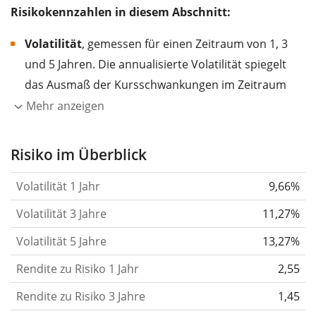
Risikokennzahlen in diesem Abschnitt:
Volatilität
, gemessen für einen Zeitraum von 1, 3
und 5 Jahren. Die annualisierte Volatilität spiegelt
das Ausmaß der Kursschwankungen im Zeitraum
eines Jahres wider.
Je höher die Volatilität, desto
Mehr anzeigen
stärker hat sich der Kurs des Wertpapiers (der
Aktie, des ETF, usw.) in der Vergangenheit
Risiko im Überblick
verändert.
Wertpapiere mit höherer Volatilität
Volatilität 1 Jahr
9,66%
gelten im Allgemeinen als risikoreicher. Wir
berechnen die Volatilität auf Basis der Daten der
Volatilität 3 Jahre
11,27%
letzten 1, 3 und 5 Jahre, damit du sehen kannst, ob
Volatilität 5 Jahre
13,27%
die Kursschwankungen im Laufe der Zeit stärker
Rendite zu Risiko 1 Jahr
oder schwächer wurden. Weitere Informationen
2,55
findest du in unserem Artikel:
Volatilität als
Rendite zu Risiko 3 Jahre
1,45
Risikomaß
.