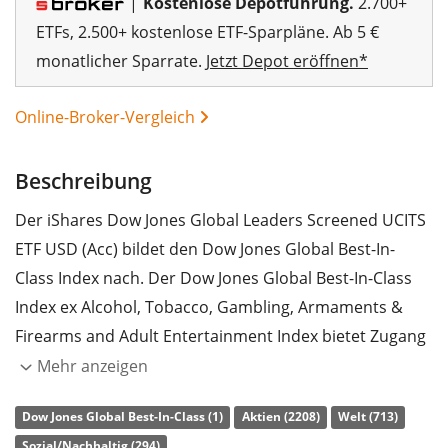
|
Kostenlose Depotführung.
2.700+
ETFs, 2.500+ kostenlose ETF-Sparpläne. Ab 5 €
monatlicher Sparrate.
Jetzt Depot eröffnen*
Online-Broker-Vergleich
Beschreibung
Der iShares Dow Jones Global Leaders Screened UCITS
ETF USD (Acc) bildet den Dow Jones Global Best-In-
Class Index nach. Der Dow Jones Global Best-In-Class
Index ex Alcohol, Tobacco, Gambling, Armaments &
Firearms and Adult Entertainment Index bietet Zugang
zu den oberen 20% der 2.500 weltweit größten
Mehr anzeigen
nachhaltigen Unternehmen aus dem Dow Jones Global
Dow Jones Global Best-In-Class (1)
Aktien (2208)
Welt (713)
Total Stock Market Index. Der Auswahl der
Sozial/Nachhaltig (294)