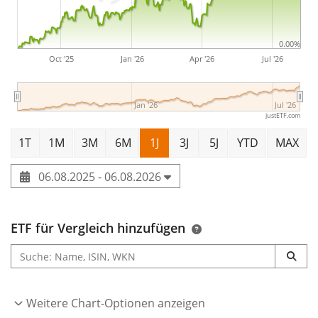
0.00%
Oct '25
Jan '26
Apr '26
Jul '26
Jan '26
Jul '26
justETF.com
1T
1M
3M
6M
1J
3J
5J
YTD
MAX
06.08.2025 - 06.08.2026
ETF für Vergleich hinzufügen
Weitere Chart-Optionen anzeigen