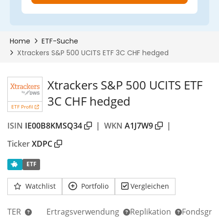
Xtrackers S&P 500 UCITS ETF
3C CHF hedged
ETF Profil
ISIN
IE00B8KMSQ34
|
WKN
A1J7W9
|
Ticker
XDPC
ETF
Watchlist
Portfolio
Vergleichen
TER
Ertragsverwendung
Replikation
Fondsgrö