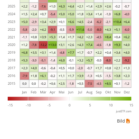
2025
+2,2
-1,2
-7,6
+1,0
+6,3
+4,4
+2,1
+1,4
+2,9
+2,6
-0,2
-0,7
2024
+1,5
+2,4
+0,7
-5,4
+5,0
+5,0
+1,8
+3,4
+1,4
-1,0
+6,8
-4,0
2023
+5,0
-2,9
+3,4
+2,9
+0,1
+6,6
+4,5
-2,4
-6,2
-2,1
+10,4
+6,4
2022
-5,8
-2,0
+4,2
-9,1
-0,5
-5,9
+11,6
-5,0
-8,0
+4,3
+5,1
-6,0
2021
-1,1
+0,8
+3,9
+5,3
+1,4
+1,7
+4,2
+2,3
-4,5
+8,4
+0,4
+6,2
2020
+1,2
-7,8
-12,2
+13,0
+3,1
+2,6
+4,3
+7,4
-4,6
-1,8
+9,3
+4,0
2019
+6,8
+3,5
+3,1
+1,4
-4,8
+7,7
+1,7
-0,7
+2,2
+0,4
+3,4
+4,0
2018
+5,3
-3,0
-5,1
-1,4
+6,0
-0,1
+3,2
+5,7
-0,0
-8,0
+2,2
-9,2
2017
+2,3
+4,0
-0,6
-0,4
+0,5
+0,0
-2,0
-0,7
+1,7
+0,8
+2,1
+1,3
2016
-7,9
+1,8
+6,1
-0,2
+1,1
+1,7
+3,9
-1,3
+0,5
-1,5
+3,8
+2,3
2015
0,0
0,0
-0,2
+0,6
+2,5
-1,8
+0,5
-7,5
-4,5
+8,5
+0,1
-1,2
Jan
Feb
Mär
Apr
Mai
Jun
Jul
Aug
Sep
Okt
Nov
Dez
-15
-10
-5
0
5
10
15
justETF.com
Bild