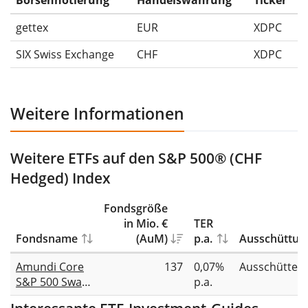
gettex
EUR
XDPC
SIX Swiss Exchange
CHF
XDPC
Weitere Informationen
Weitere ETFs auf den S&P 500® (CHF
Hedged) Index
Fondsgröße
in Mio. €
TER
Fondsname
(AuM)
p.a.
Ausschüttun
Amundi Core
137
0,07%
Ausschütten
S&P 500 Swap
p.a.
UCITS ETF CHF