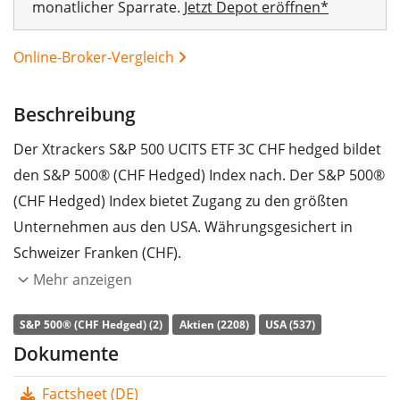
monatlicher Sparrate.
Jetzt Depot eröffnen*
Online-Broker-Vergleich
Beschreibung
Der Xtrackers S&P 500 UCITS ETF 3C CHF hedged bildet
00%
den S&P 500® (CHF Hedged) Index nach. Der S&P 500®
(CHF Hedged) Index bietet Zugang zu den größten
Unternehmen aus den USA. Währungsgesichert in
Schweizer Franken (CHF).
Mehr anzeigen
Die
TER
(Gesamtkostenquote) des ETF liegt bei
0,05%
p.a.
. Der Xtrackers S&P 500 UCITS ETF 3C CHF hedged
S&P 500® (CHF Hedged) (2)
Aktien (2208)
USA (537)
ist der günstigste ETF, der den S&P 500® (CHF Hedged)
Dokumente
Index nachbildet. Der ETF bildet die Wertentwicklung
Factsheet (DE)
des Index durch
vollständige Replikation
(Erwerb