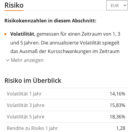
Risiko
Risikokennzahlen in diesem Abschnitt:
Volatilität
, gemessen für einen Zeitraum von 1, 3
und 5 Jahren. Die annualisierte Volatilität spiegelt
das Ausmaß der Kursschwankungen im Zeitraum
eines Jahres wider.
Je höher die Volatilität, desto
Mehr anzeigen
stärker hat sich der Kurs des Wertpapiers (der
Aktie, des ETF, usw.) in der Vergangenheit
Risiko im Überblick
verändert.
Wertpapiere mit höherer Volatilität
Volatilität 1 Jahr
14,16%
gelten im Allgemeinen als risikoreicher. Wir
berechnen die Volatilität auf Basis der Daten der
Volatilität 3 Jahre
15,83%
letzten 1, 3 und 5 Jahre, damit du sehen kannst, ob
Volatilität 5 Jahre
18,36%
die Kursschwankungen im Laufe der Zeit stärker
Rendite zu Risiko 1 Jahr
oder schwächer wurden. Weitere Informationen
1,28