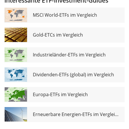
Interessante ETF-Investment-Guides
Hedged Dist
MSCI World-ETFs im Vergleich
Gold-ETCs im Vergleich
Industrieländer-ETFs im Vergleich
Dividenden-ETFs (global) im Vergleich
Europa-ETFs im Vergleich
Erneuerbare Energien-ETFs im Vergleich