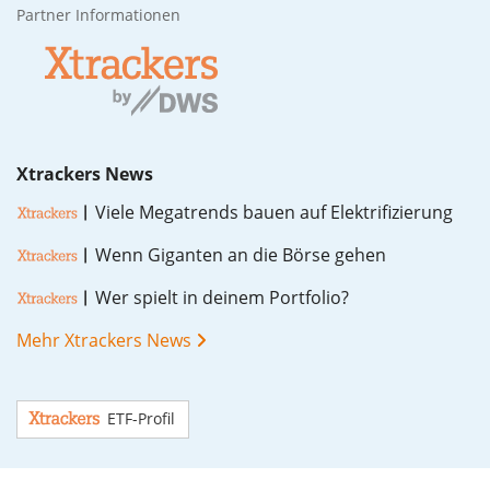
Partner Informationen
Xtrackers News
Vie­le Me­ga­trends bau­en auf Elek­tri­fi­zie­rung
Wenn Gi­gan­ten an die Bör­se ge­hen
Wer spielt in dei­nem Port­fo­lio?
Mehr Xtrackers News
ETF-Profil