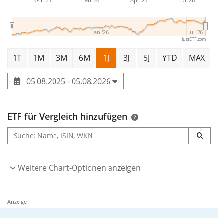
Oct '25
Jan '26
Apr '26
Jul '26
Jan '26
Jul '26
justETF.com
1T
1M
3M
6M
1J
3J
5J
YTD
MAX
05.08.2025 - 05.08.2026
ETF für Vergleich hinzufügen
Weitere Chart-Optionen anzeigen
Anzeige