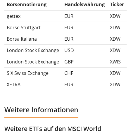
Ausschüttungen (falls vorhanden).
Börsennotierung
Handelswährung
Ticker
gettex
EUR
XDWI
Börse Stuttgart
EUR
XDWI
Borsa Italiana
EUR
XDWI
London Stock Exchange
USD
XDWI
London Stock Exchange
GBP
XWIS
SIX Swiss Exchange
CHF
XDWI
XETRA
EUR
XDWI
Weitere Informationen
Weitere ETFs auf den MSCI World