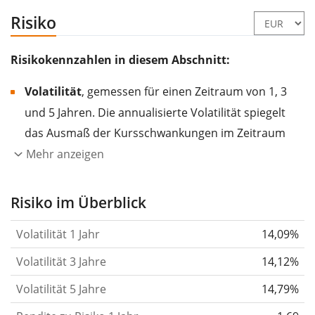
Risiko
Risikokennzahlen in diesem Abschnitt:
Volatilität
, gemessen für einen Zeitraum von 1, 3
und 5 Jahren. Die annualisierte Volatilität spiegelt
das Ausmaß der Kursschwankungen im Zeitraum
eines Jahres wider.
Je höher die Volatilität, desto
Mehr anzeigen
stärker hat sich der Kurs des Wertpapiers (der
Aktie, des ETF, usw.) in der Vergangenheit
Risiko im Überblick
verändert.
Wertpapiere mit höherer Volatilität
Volatilität 1 Jahr
14,09%
gelten im Allgemeinen als risikoreicher. Wir
berechnen die Volatilität auf Basis der Daten der
Volatilität 3 Jahre
14,12%
letzten 1, 3 und 5 Jahre, damit du sehen kannst, ob
Volatilität 5 Jahre
14,79%
die Kursschwankungen im Laufe der Zeit stärker