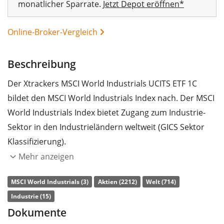
monatlicher Sparrate.
Jetzt Depot eröffnen*
Online-Broker-Vergleich
Beschreibung
Der Xtrackers MSCI World Industrials UCITS ETF 1C
bildet den MSCI World Industrials Index nach. Der MSCI
00%
World Industrials Index bietet Zugang zum Industrie-
Sektor in den Industrieländern weltweit (GICS Sektor
Klassifizierung).
Mehr anzeigen
Die
TER
(Gesamtkostenquote) des ETF liegt bei
0,25%
p.a.
. Der Xtrackers MSCI World Industrials UCITS ETF 1C
MSCI World Industrials (3)
Aktien (2212)
Welt (714)
ist der günstigste und größte ETF, der den MSCI World
Industrie (15)
Industrials Index nachbildet. Der ETF bildet die
Dokumente
Wertentwicklung des Index durch
vollständige