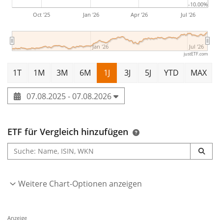
-10.00%
Oct '25
Jan '26
Apr '26
Jul '26
Jan '26
Jul '26
justETF.com
1T
1M
3M
6M
1J
3J
5J
YTD
MAX
07.08.2025 - 07.08.2026
ETF für Vergleich hinzufügen
Weitere Chart-Optionen anzeigen
Anzeige