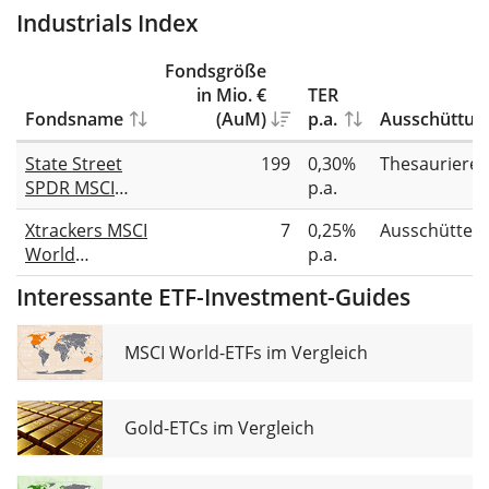
Industrials Index
Fondsgröße
in Mio. €
TER
Fondsname
(AuM)
p.a.
Ausschüttun
State Street
199
0,30%
Thesauriere
SPDR MSCI
p.a.
World
Xtrackers MSCI
7
0,25%
Ausschütten
Industrials
World
p.a.
UCITS ETF USD
Industrials
Interessante ETF-Investment-Guides
UCITS ETF 1D
MSCI World-ETFs im Vergleich
Gold-ETCs im Vergleich