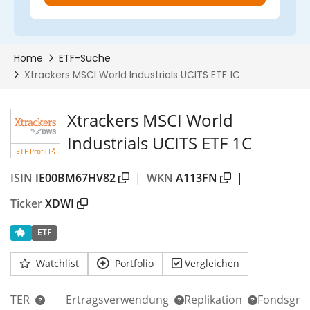
Xtrackers MSCI World
Industrials UCITS ETF 1C
ETF Profil
ISIN
IE00BM67HV82
|
WKN
A113FN
|
Ticker
XDWI
ETF
Watchlist
Portfolio
Vergleichen
TER
Ertragsverwendung
Replikation
Fondsgrö