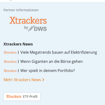
Partner Informationen
Xtrackers News
Vie­le Me­ga­trends bau­en auf Elek­tri­fi­zie­rung
Wenn Gi­gan­ten an die Bör­se ge­hen
Wer spielt in dei­nem Port­fo­lio?
Mehr Xtrackers News
ETF-Profil