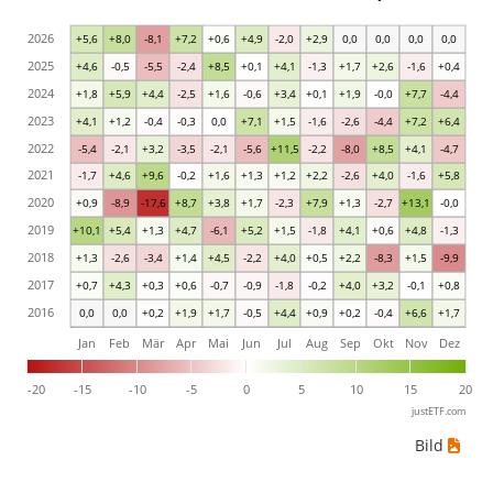
2026
+5,6
+8,0
-8,1
+7,2
+0,6
+4,9
-2,0
+2,9
0,0
0,0
0,0
0,0
2025
+4,6
-0,5
-5,5
-2,4
+8,5
+0,1
+4,1
-1,3
+1,7
+2,6
-1,6
+0,4
2024
+1,8
+5,9
+4,4
-2,5
+1,6
-0,6
+3,4
+0,1
+1,9
-0,0
+7,7
-4,4
2023
+4,1
+1,2
-0,4
-0,3
0,0
+7,1
+1,5
-1,6
-2,6
-4,4
+7,2
+6,4
2022
-5,4
-2,1
+3,2
-3,5
-2,1
-5,6
+11,5
-2,2
-8,0
+8,5
+4,1
-4,7
2021
-1,7
+4,6
+9,6
-0,2
+1,6
+1,3
+1,2
+2,2
-2,6
+4,0
-1,6
+5,8
2020
+0,9
-8,9
-17,6
+8,7
+3,8
+1,7
-2,3
+7,9
+1,3
-2,7
+13,1
-0,0
2019
+10,1
+5,4
+1,3
+4,7
-6,1
+5,2
+1,5
-1,8
+4,1
+0,6
+4,8
-1,3
2018
+1,3
-2,6
-3,4
+1,4
+4,5
-2,2
+4,0
+0,5
+2,2
-8,3
+1,5
-9,9
2017
+0,7
+4,3
+0,3
+0,6
-0,7
-0,9
-1,8
-0,2
+4,0
+3,2
-0,1
+0,8
2016
0,0
0,0
+0,2
+1,9
+1,7
-0,5
+4,4
+0,9
+0,2
-0,4
+6,6
+1,7
Jan
Feb
Mär
Apr
Mai
Jun
Jul
Aug
Sep
Okt
Nov
Dez
-20
-15
-10
-5
0
5
10
15
20
justETF.com
Bild