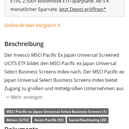
ETFs, 2.500+ kostenlose ETF-Sparpläne. Ab 5 €
monatlicher Sparrate.
Jetzt Depot eröffnen*
Online-Broker-Vergleich
Beschreibung
Der Invesco MSCI Pacific Ex Japan Universal Screened
UCITS ETF bildet den MSCI Pacific ex Japan Universal
Select Business Screens Index nach. Der MSCI Pacific ex
00%
Japan Universal Select Business Screens Index bietet
Zugang zu großen und mittelgroßen Unternehmen aus
Industrieländern der Pazifik-Region (ohne Japan). Der
Mehr anzeigen
Index enthält keine Unternehmen, die in
MSCI Pacific ex Japan Universal Select Business Screens (1)
Geschäftsfeldern in Verbindung mit fossilen
Aktien (2212)
Asien-Pazifik (55)
Sozial/Nachhaltig (26)
Kohlebrennstoffen, umstrittenen Waffen, Tabak und