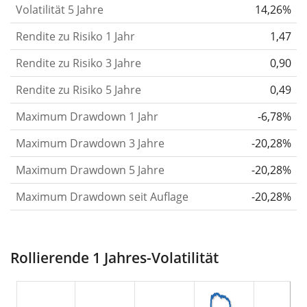
Volatilität 5 Jahre
14,26%
die Kursschwankungen im Laufe der Zeit stärker
Rendite zu Risiko 1 Jahr
oder schwächer wurden. Weitere Informationen
1,47
findest du in unserem Artikel:
Volatilität als
Rendite zu Risiko 3 Jahre
0,90
Risikomaß
.
Rendite zu Risiko 5 Jahre
0,49
Rendite pro Risiko
für Zeiträume von 1, 3 und 5
Maximum Drawdown 1 Jahr
-6,78%
Jahren. Diese Kennzahl ist definiert als die
annualisierte (d. h. auf einen Einjahreszeitraum
Maximum Drawdown 3 Jahre
-20,28%
umgerechnete) historische Rendite geteilt durch die
Maximum Drawdown 5 Jahre
-20,28%
historische annualisierte Volatilität.
Rendite pro
Maximum Drawdown seit Auflage
-20,28%
Risiko setzt die historische Rendite eines
Wertpapiers ins Verhältnis zu seinem
historischen Risiko
und gibt dir einen Hinweis auf
Rollierende 1 Jahres-Volatilität
das Ausmaß der Kursschwankungen, die man in
Kauf nehmen musste, um von der Rendite des
Wertpapiers zu profitieren. Wir berechnen diese