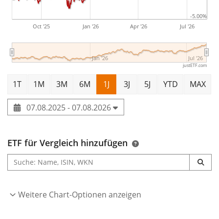
UCITS ETF ist ein kleiner ETF mit
75 Mio. Euro
-5.00%
Fondsvolumen
. Der ETF wurde
am 8. Januar 2021 in
Oct '25
Jan '26
Apr '26
Jul '26
Irland aufgelegt
.
Jan '26
Jul '26
justETF.com
1T
1M
3M
6M
1J
3J
5J
YTD
MAX
07.08.2025 - 07.08.2026
ETF für Vergleich hinzufügen
Weitere Chart-Optionen anzeigen