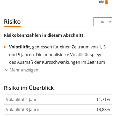
Bild
Risiko
Risikokennzahlen in diesem Abschnitt:
Volatilität
, gemessen für einen Zeitraum von 1, 3
und 5 Jahren. Die annualisierte Volatilität spiegelt
das Ausmaß der Kursschwankungen im Zeitraum
eines Jahres wider.
Je höher die Volatilität, desto
Mehr anzeigen
stärker hat sich der Kurs des Wertpapiers (der
Aktie, des ETF, usw.) in der Vergangenheit
Risiko im Überblick
verändert.
Wertpapiere mit höherer Volatilität
Volatilität 1 Jahr
11,71%
gelten im Allgemeinen als risikoreicher. Wir
berechnen die Volatilität auf Basis der Daten der
Volatilität 3 Jahre
13,88%
letzten 1, 3 und 5 Jahre, damit du sehen kannst, ob