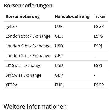
Börsennotierungen
Die Wertentwicklungsangaben für ETFs beinhalten
Ausschüttungen (falls vorhanden).
Börsennotierung
Handelswährung
Ticker
gettex
EUR
ESGP
London Stock Exchange
GBX
ESPS
London Stock Exchange
USD
ESPJ
London Stock Exchange
GBP
-
SIX Swiss Exchange
USD
ESPJ
SIX Swiss Exchange
GBP
-
XETRA
EUR
ESGP
Weitere Informationen