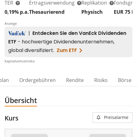
TER
Ertragsverwendung
Replikation
Fondsgrö
0,19% p.a.
Thesaurierend
Physisch
EUR 75
M
Anzeige
Kapitalverlustrisiko
plan
Ordergebühren
Rendite
Risiko
Börse
Übersicht
Kurs
Preisalarme