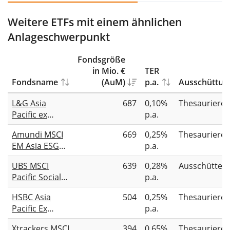
Weitere ETFs mit einem ähnlichen
Anlageschwerpunkt
Fondsgröße
in Mio. €
TER
Fondsname
(AuM)
p.a.
Ausschüttun
L&G Asia
687
0,10%
Thesauriere
Pacific ex
p.a.
Japan Equity
Amundi MSCI
669
0,25%
Thesauriere
UCITS ETF
EM Asia ESG
p.a.
Broad
UBS MSCI
639
0,28%
Ausschütten
Transition
Pacific Socially
p.a.
UCITS ETF Acc
Responsible
HSBC Asia
504
0,25%
Thesauriere
UCITS ETF USD
Pacific Ex
p.a.
dis
Japan
Xtrackers MSCI
394
0,65%
Thesauriere