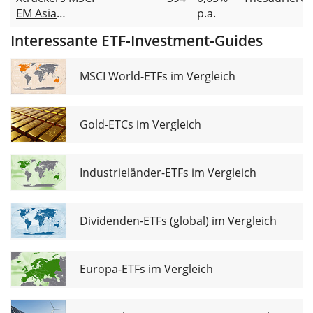
Screened
EM Asia
p.a.
Equity UCITS
Screened
ETF USD
Interessante ETF-Investment-Guides
Swap UCITS
ETF 1C
MSCI World-ETFs im Vergleich
Gold-ETCs im Vergleich
Industrieländer-ETFs im Vergleich
Dividenden-ETFs (global) im Vergleich
Europa-ETFs im Vergleich