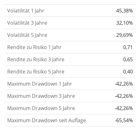
verändert.
Wertpapiere mit höherer Volatilität
Volatilität 1 Jahr
45,38%
gelten im Allgemeinen als risikoreicher. Wir
berechnen die Volatilität auf Basis der Daten der
Volatilität 3 Jahre
32,10%
letzten 1, 3 und 5 Jahre, damit du sehen kannst, ob
Volatilität 5 Jahre
29,69%
die Kursschwankungen im Laufe der Zeit stärker
Rendite zu Risiko 1 Jahr
oder schwächer wurden. Weitere Informationen
0,71
findest du in unserem Artikel:
Volatilität als
Rendite zu Risiko 3 Jahre
0,65
Risikomaß
.
Rendite zu Risiko 5 Jahre
0,40
Rendite pro Risiko
für Zeiträume von 1, 3 und 5
Maximum Drawdown 1 Jahr
-42,26%
Jahren. Diese Kennzahl ist definiert als die
annualisierte (d. h. auf einen Einjahreszeitraum
Maximum Drawdown 3 Jahre
-42,26%
umgerechnete) historische Rendite geteilt durch die
Maximum Drawdown 5 Jahre
-42,26%
historische annualisierte Volatilität.
Rendite pro
Maximum Drawdown seit Auflage
-65,54%
Risiko setzt die historische Rendite eines
Wertpapiers ins Verhältnis zu seinem
historischen Risiko
und gibt dir einen Hinweis auf