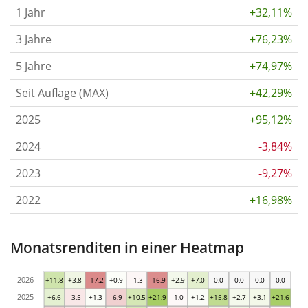
1 Jahr
+32,11%
3 Jahre
+76,23%
5 Jahre
+74,97%
Seit Auflage (MAX)
+42,29%
2025
+95,12%
2024
-3,84%
2023
-9,27%
2022
+16,98%
Monatsrenditen in einer Heatmap
2026
+11,8
+3,8
-17,2
+0,9
-1,3
-16,9
+2,9
+7,0
0,0
0,0
0,0
0,0
2025
+6,6
-3,5
+1,3
-6,9
+10,5
+21,9
-1,0
+1,2
+15,8
+2,7
+3,1
+21,6