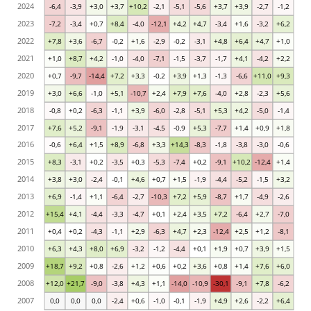
2024
-6,4
-3,9
+3,0
+3,7
+10,2
-2,1
-5,1
-5,6
+3,7
+3,9
-2,7
-1,2
2023
-7,2
-3,4
+0,7
+8,4
-4,0
-12,1
+4,2
+4,7
-3,4
+1,6
-3,2
+6,2
2022
+7,8
+3,6
-6,7
-0,2
+1,6
-2,9
-0,2
-3,1
+4,8
+6,4
+4,7
+1,0
2021
+1,0
+8,7
+4,2
-1,0
-4,0
-7,1
-1,5
-3,7
-1,7
+4,1
-4,2
+2,2
2020
+0,7
-9,7
-14,4
+7,2
+3,3
-0,2
+3,9
+1,3
-1,3
-6,6
+11,0
+9,3
2019
+3,0
+6,6
-1,0
+5,1
-10,7
+2,4
+7,9
+7,6
-4,0
+2,8
-2,3
+5,6
2018
-0,8
+0,2
-6,3
-1,1
+3,9
-6,0
-2,8
-5,1
+5,3
+4,2
-5,0
-1,4
2017
+7,6
+5,2
-9,1
-1,9
-3,1
-4,5
-0,9
+5,3
-7,7
+1,4
+0,9
+1,8
2016
-0,6
+6,4
+1,5
+8,9
-6,8
+3,3
+14,3
-8,3
-1,8
-3,8
-3,0
-0,6
2015
+8,3
-3,1
+0,2
-3,5
+0,3
-5,3
-7,4
+0,2
-9,1
+10,2
-12,4
+1,4
2014
+3,8
+3,0
-2,4
-0,1
+4,6
+0,7
+1,5
-1,9
-4,4
-5,2
-1,5
+3,2
2013
+6,9
-1,4
+1,1
-6,4
-2,7
-10,3
+7,2
+5,9
-8,7
+1,7
-4,9
-2,6
2012
+15,4
+4,1
-4,4
-3,3
-4,7
+0,1
+2,4
+3,5
+7,2
-6,4
+2,7
-7,0
2011
+0,4
+0,2
-4,3
-1,1
+2,9
-6,3
+4,7
+2,3
-12,4
+2,5
+1,2
-8,1
2010
+6,3
+4,3
+8,0
+6,9
-3,2
-1,2
-4,4
+0,1
+1,9
+0,7
+3,9
+1,5
2009
+18,7
+9,2
+0,8
-2,6
+1,2
+0,6
+0,2
+3,6
+0,8
+1,4
+7,6
+6,0
2008
+12,0
+21,7
-9,0
-3,8
+4,3
+1,1
-14,0
-10,9
-30,1
-9,1
+7,8
-6,2
2007
0,0
0,0
0,0
-2,4
+0,6
-1,0
-0,1
-1,9
+4,9
+2,6
-2,2
+6,4