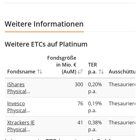
Weitere Informationen
Weitere ETCs auf Platinum
Fondsgröße
in Mio. €
TER
Fondsname
(AuM)
p.a.
Ausschüttun
iShares
300
0,20%
Thesauriere
Physical
p.a.
Platinum ETC
Invesco
76
0,19%
Thesauriere
Physical
p.a.
Platinum
Xtrackers IE
41
0,38%
Thesauriere
Physical
p.a.
Platinum ETC