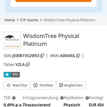
WisdomTree Physical
Platinum
ETF Profil
ISIN
JE00B1VS2W53
|
WKN
A0N6XG
|
Ticker
VZLA
ETC
00%
Watchlist
Portfolio
Vergleichen
TER
Ertragsverwendung
Replikation
Fondsgrö
0,49% p.a.
Thesaurierend
Physisch
EUR 454