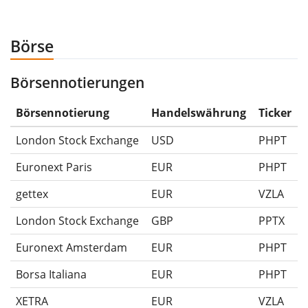
anschließend für 5€ verkauft hättest. Daher wäre in
diesem Fall der Maximum Drawdown (5€ - 10€)/10€ =
Börse
-50%.
Börsennotierungen
Die Wertentwicklungsangaben für ETFs beinhalten
Ausschüttungen (falls vorhanden).
Börsennotierung
Handelswährung
Ticker
London Stock Exchange
USD
PHPT
Euronext Paris
EUR
PHPT
gettex
EUR
VZLA
London Stock Exchange
GBP
PPTX
Euronext Amsterdam
EUR
PHPT
Borsa Italiana
EUR
PHPT
XETRA
EUR
VZLA