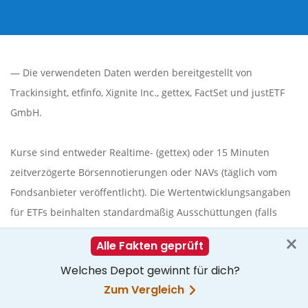
— Die verwendeten Daten werden bereitgestellt von
Trackinsight
,
etfinfo
,
Xignite Inc.
,
gettex
,
FactSet
und justETF
GmbH.
Kurse sind entweder Realtime- (gettex) oder 15 Minuten
zeitverzögerte Börsennotierungen oder NAVs (täglich vom
Fondsanbieter veröffentlicht). Die Wertentwicklungsangaben
für ETFs beinhalten standardmäßig Ausschüttungen (falls
vorhanden). Nähere Informationen erhältst du
hier
. Es wird
keine Gewähr für die Vollständigkeit, Genauigkeit und
Richtigkeit der dargestellten Informationen übernommen.