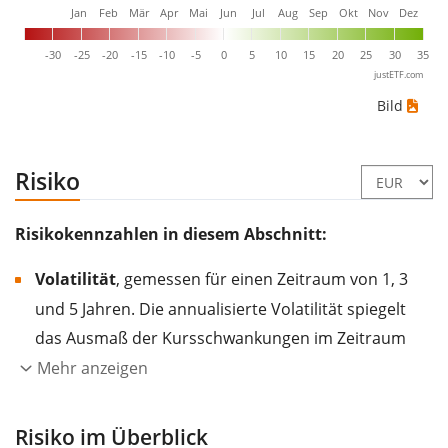
Jan
Feb
Mär
Apr
Mai
Jun
Jul
Aug
Sep
Okt
Nov
Dez
-30
-25
-20
-15
-10
-5
0
5
10
15
20
25
30
35
justETF.com
Bild
Risiko
Risikokennzahlen in diesem Abschnitt:
Volatilität
, gemessen für einen Zeitraum von 1, 3
und 5 Jahren. Die annualisierte Volatilität spiegelt
das Ausmaß der Kursschwankungen im Zeitraum
eines Jahres wider.
Je höher die Volatilität, desto
Mehr anzeigen
stärker hat sich der Kurs des Wertpapiers (der
Aktie, des ETF, usw.) in der Vergangenheit
Risiko im Überblick