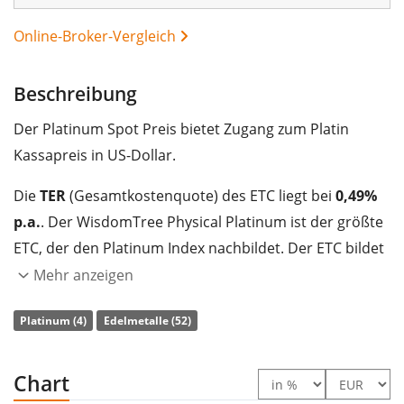
Online-Broker-Vergleich
Beschreibung
Der Platinum Spot Preis bietet Zugang zum Platin
Kassapreis in US-Dollar.
Die
TER
(Gesamtkostenquote) des ETC liegt bei
0,49%
p.a.
. Der WisdomTree Physical Platinum ist der größte
ETC, der den Platinum Index nachbildet. Der ETC bildet
die Wertentwicklung des Index durch eine
Mehr anzeigen
Inhaberschuldverschreibung nach, die
mit physischen
Platinum (4)
Edelmetalle (52)
Edelmetallbeständen besichert
ist.
Der WisdomTree Physical Platinum hat ein
Chart
Fondsvolumen von 454 Mio. Euro
. Der ETC wurde
am