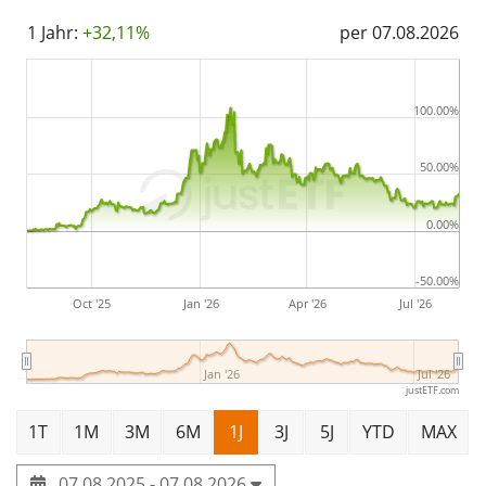
24. April 2007 in Jersey aufgelegt
.
1 Jahr:
+32,11%
per 07.08.2026
100.00%
50.00%
0.00%
-50.00%
Oct '25
Jan '26
Apr '26
Jul '26
Jan '26
Jul '26
justETF.com
1T
1M
3M
6M
1J
3J
5J
YTD
MAX
07.08.2025 - 07.08.2026