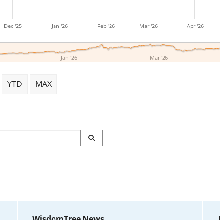
Dec '25
Jan '26
Feb '26
Mar '26
Apr '26
Jan '26
Mar '26
YTD
MAX
WisdomTree News