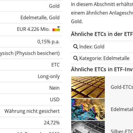
In diesem Abschnitt erhält
Gold
einem ähnlichen Anlagesch
Edelmetalle, Gold
Gold.
EUR 4.226 Mio.
Ähnliche ETCs in der ET
0,15% p.a.
Index: Gold
ysisch
(
Physisch besichert
)
Kategorie: Edelmetalle
ETC
Ähnliche ETCs in ETF-In
Long-only
Gold-ETCs
Nein
USD
Edelmetal
Währung nicht gesichert
24,72%
Silber-ET