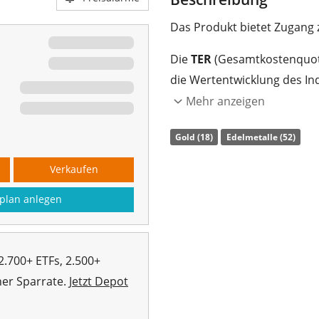
Das Produkt bietet Zugang 
Die
TER
(Gesamtkostenquote
die Wertentwicklung des In
nach, die
mit physischen E
Mehr anzeigen
Der WisdomTree Physical Sw
Gold (18)
Edelmetalle (52)
Mio. Euro Fondsvolumen
.
Verkaufen
Jersey aufgelegt
.
plan anlegen
2.700+ ETFs, 2.500+
her Sparrate.
Jetzt Depot