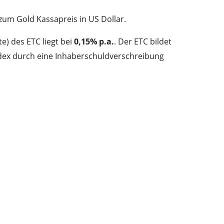
zum Gold Kassapreis in US Dollar.
) des ETC liegt bei
0,15% p.a.
. Der ETC bildet
dex durch eine Inhaberschuldverschreibung
delmetallbeständen besichert
ist.
iss Gold ist ein sehr großer ETC mit
4.226
 Der ETC wurde
am 16. Dezember 2009 in