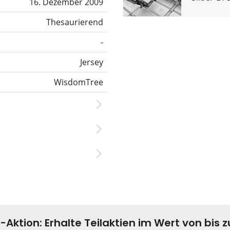
16. Dezember 2009
Thesaurierend
-
Jersey
WisdomTree