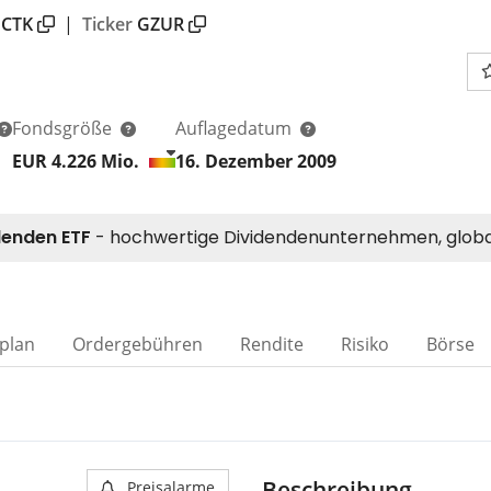
CTK
|
Ticker
GZUR
Fondsgröße
Auflagedatum
EUR 4.226
Mio.
16. Dezember 2009
plan
Ordergebühren
Rendite
Risiko
Börse
Beschreibung
Preisalarme