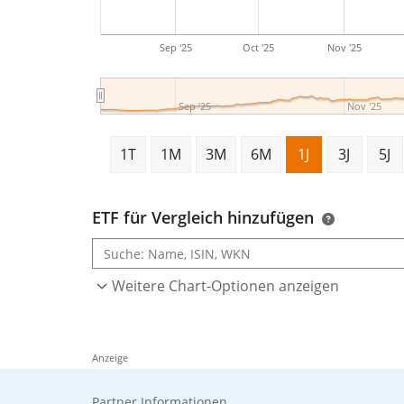
Sep '25
Oct '25
Nov '25
Sep '25
Nov '25
1T
1M
3M
6M
1J
3J
5J
ETF für Vergleich hinzufügen
Weitere Chart-Optionen anzeigen
Anzeige
Partner Informationen