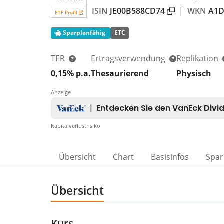
ISIN
JE00B588CD74
|
WKN
A1D
ETF Profil
Sparplanfähig
ETC
TER
Ertragsverwendung
Replikation
0,15% p.a.
Thesaurierend
Physisch
Anzeige
Kapitalverlustrisiko
Übersicht
Chart
Basisinfos
Spar
Übersicht
Kurs