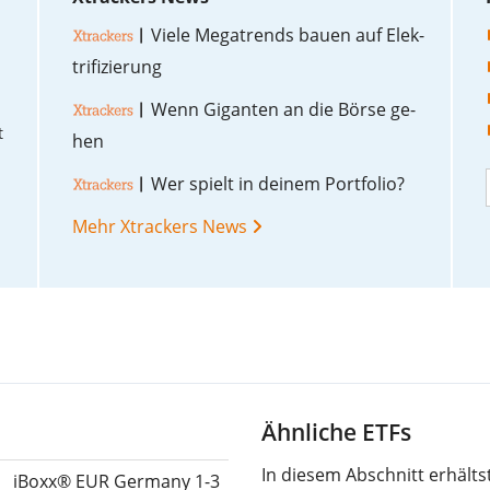
Vie­le Me­ga­trends bau­en auf Elek­
tri­fi­zie­rung
Wenn Gi­gan­ten an die Bör­se ge­
t
hen
Wer spielt in dei­nem Port­fo­lio?
Mehr Xtrackers News
Ähnliche ETFs
In diesem Abschnitt erhält
iBoxx® EUR Germany 1-3