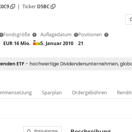
X0C9
|
Ticker
D5BC
Fondsgröße
Auflagedatum
Positionen
EUR 16
Mio.
5. Januar 2010
21
ammensetzung
Sparplan
Ordergebühren
Rendit
Beschreibung
Preisalarme