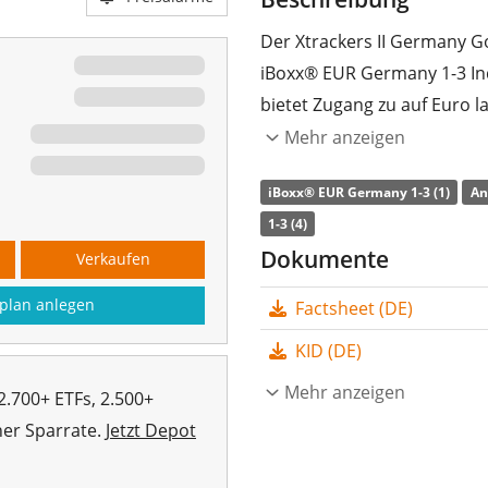
Der Xtrackers II Germany G
iBoxx® EUR Germany 1-3 In
bietet Zugang zu auf Euro l
deutschen Regierung begebe
Mehr anzeigen
Die
TER
(Gesamtkostenquote
iBoxx® EUR Germany 1-3 (1)
An
II Germany Government Bond
1-3 (4)
den iBoxx® EUR Germany 1-3
Dokumente
Verkaufen
Wertentwicklung des Index
plan anlegen
Factsheet (DE)
Auswahl der Indexbestandte
werden an die Anleger
ausg
KID (DE)
Der Xtrackers II Germany G
Mehr anzeigen
2.700+ ETFs, 2.500+
kleiner ETF mit
16 Mio. Eu
her Sparrate.
Jetzt Depot
Januar 2010 in Luxemburg