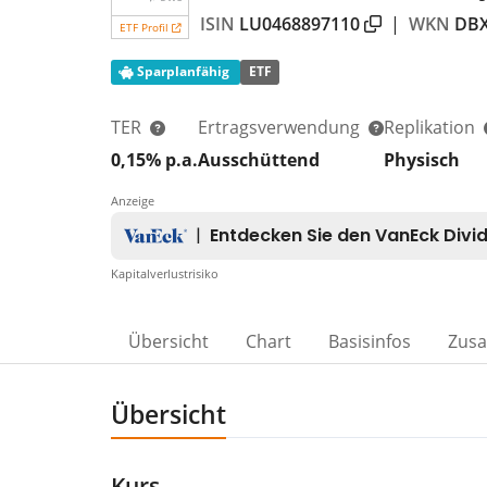
ISIN
LU0468897110
|
WKN
DB
ETF Profil
Sparplanfähig
ETF
TER
Ertragsverwendung
Replikation
0,15% p.a.
Ausschüttend
Physisch
Anzeige
Kapitalverlustrisiko
Übersicht
Chart
Basisinfos
Zus
Übersicht
Kurs