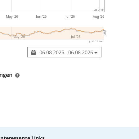
-0.25%
May '26
Jun '26
Jul '26
Aug '26
May '26
Jul '26
justETF.com
06.08.2025 - 06.08.2026
ungen
Interessante Links