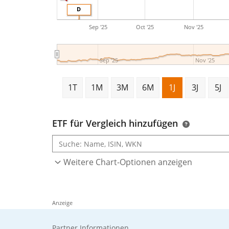
D
Sep '25
Oct '25
Nov '25
Sep '25
Nov '25
1T
1M
3M
6M
1J
3J
5J
ETF für Vergleich hinzufügen
Weitere Chart-Optionen anzeigen
Anzeige
Partner Informationen