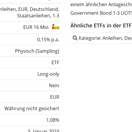
einem ähnlichen Anlageschw
nleihen, EUR, Deutschland,
Government Bond 1-3 UCITS
Staatsanleihen, 1-3
Ähnliche ETFs in der ET
EUR 16 Mio.
Kategorie: Anleihen, Deu
0,15% p.a.
Physisch
(
Sampling
)
ETF
Long-only
Nein
EUR
Währung nicht gesichert
1,08%
5. Januar 2010