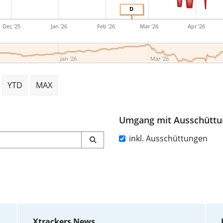
D
Dec '25
Jan '26
Feb '26
Mar '26
Apr '26
Jan '26
Mar '26
YTD
MAX
Umgang mit Ausschütt
inkl. Ausschüttungen
Xtrackers News