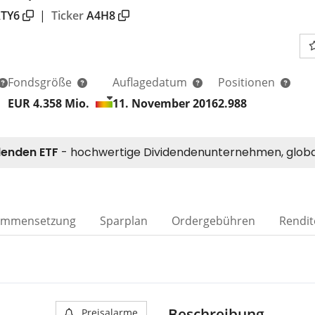
TY6
|
Ticker
A4H8
Fondsgröße
Auflagedatum
Positionen
EUR 4.358
Mio.
11. November 2016
2.988
ammensetzung
Sparplan
Ordergebühren
Rendit
Beschreibung
Preisalarme