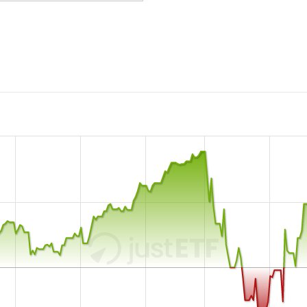
großer ETF mit
4.358 Mio.
November 2016 in Luxemb