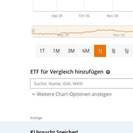
Sep '25
Oct '25
Nov '25
Sep '25
Nov '25
1T
1M
3M
6M
1J
3J
5J
ETF für Vergleich hinzufügen
Weitere Chart-Optionen anzeigen
Anzeige
KI braucht Speicher!