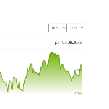
 Euro Fondsvolumen
. Der ETF wurde
am 11.
urg aufgelegt
.
per 06.08.2026
1.00%
0.00%