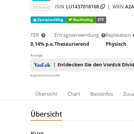
ISIN
LU1437018168
|
WKN
A2A
ETF Profil
Sparplanfähig
Nachhaltig
ETF
TER
Ertragsverwendung
Replikation
0,14% p.a.
Thesaurierend
Physisch
Anzeige
Kapitalverlustrisiko
Übersicht
Chart
Basisinfos
Zus
Übersicht
Kurs