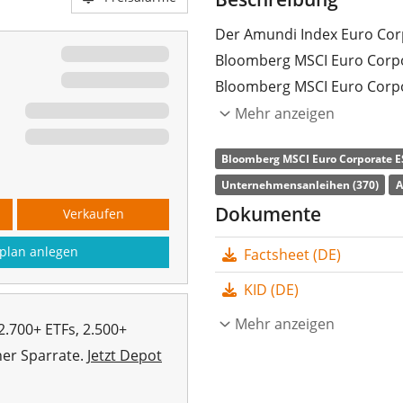
Der Amundi Index Euro Corp
Bloomberg MSCI Euro Corpor
Bloomberg MSCI Euro Corpor
Zugang zu Unternehmensanle
Mehr anzeigen
besteht aus ESG-geprüften
Bloomberg MSCI Euro Corporate ES
Social and Governance). Ra
Unternehmensanleihen (370)
A
Die
TER
(Gesamtkostenquote
Dokumente
Verkaufen
Index Euro Corporate SRI UC
plan anlegen
Factsheet (DE)
ETF, der den Bloomberg MSC
nachbildet. Der ETF bildet 
KID (DE)
Sampling-Verfahren
(Erwer
Mehr anzeigen
2.700+ ETFs, 2.500+
Die Zinserträge (Kupons) 
her Sparrate.
Jetzt Depot
reinvestiert).
Der Amundi Index Euro Corpo