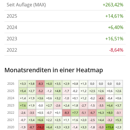
Seit Auflage (MAX)
+263,42%
2025
+14,61%
2024
+6,40%
2023
+16,51%
2022
-8,64%
Monatsrenditen in einer Heatmap
2026
+3,3
+3,8
-8,3
+6,0
+3,5
+2,9
+0,8
+1,3
0,0
0,0
0,0
0,0
2025
+5,4
+2,7
-5,2
-1,2
+4,8
-1,7
-0,2
+1,2
+2,5
+2,6
+0,6
+2,6
2024
+1,4
+1,9
+3,6
+0,6
+3,2
-1,0
+0,1
+1,2
-0,2
-4,6
-0,4
+0,6
2023
+7,6
+1,9
-0,0
+2,7
-2,6
+2,4
+1,8
-2,7
-1,5
-3,5
+6,4
+3,7
2022
-2,6
-3,5
+0,5
-0,7
+0,1
-8,3
+7,7
-5,1
-6,7
+6,3
+8,0
-3,1
2021
-0,7
+3,4
+6,6
+2,2
+2,5
+1,1
+1,6
+2,0
-2,5
+4,4
-3,2
+5,3
2020
-1,9
-8,7
-16,2
+6,4
+3,3
+3,3
-1,4
+3,3
-1,8
-5,0
+15,4
+2,3