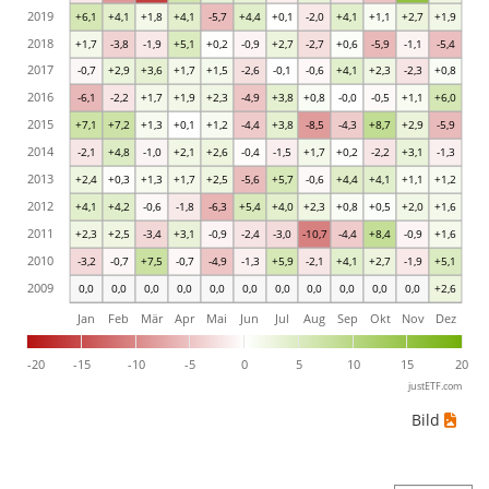
2019
+6,1
+4,1
+1,8
+4,1
-5,7
+4,4
+0,1
-2,0
+4,1
+1,1
+2,7
+1,9
2018
+1,7
-3,8
-1,9
+5,1
+0,2
-0,9
+2,7
-2,7
+0,6
-5,9
-1,1
-5,4
2017
-0,7
+2,9
+3,6
+1,7
+1,5
-2,6
-0,1
-0,6
+4,1
+2,3
-2,3
+0,8
2016
-6,1
-2,2
+1,7
+1,9
+2,3
-4,9
+3,8
+0,8
-0,0
-0,5
+1,1
+6,0
2015
+7,1
+7,2
+1,3
+0,1
+1,2
-4,4
+3,8
-8,5
-4,3
+8,7
+2,9
-5,9
2014
-2,1
+4,8
-1,0
+2,1
+2,6
-0,4
-1,5
+1,7
+0,2
-2,2
+3,1
-1,3
2013
+2,4
+0,3
+1,3
+1,7
+2,5
-5,6
+5,7
-0,6
+4,4
+4,1
+1,1
+1,2
2012
+4,1
+4,2
-0,6
-1,8
-6,3
+5,4
+4,0
+2,3
+0,8
+0,5
+2,0
+1,6
2011
+2,3
+2,5
-3,4
+3,1
-0,9
-2,4
-3,0
-10,7
-4,4
+8,4
-0,9
+1,6
2010
-3,2
-0,7
+7,5
-0,7
-4,9
-1,3
+5,9
-2,1
+4,1
+2,7
-1,9
+5,1
2009
0,0
0,0
0,0
0,0
0,0
0,0
0,0
0,0
0,0
0,0
0,0
+2,6
Jan
Feb
Mär
Apr
Mai
Jun
Jul
Aug
Sep
Okt
Nov
Dez
-20
-15
-10
-5
0
5
10
15
20
justETF.com
Bild