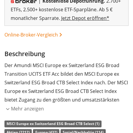
|
Kostenlose Depotführung.
2.700+
ETFs, 2.500+ kostenlose ETF-Sparpläne. Ab 5 €
monatlicher Sparrate.
Jetzt Depot eröffnen*
Online-Broker-Vergleich
Beschreibung
Der Amundi MSCI Europe ex Switzerland ESG Broad
Transition UCITS ETF Acc bildet den MSCI Europe ex
Switzerland ESG Broad CTB Select Index nach. Der MSCI
Europe ex Switzerland ESG Broad CTB Select Index
bietet Zugang zu den größten und umsatzstärksten
Unternehmen der europäischen Industrieländer, ohne
Mehr anzeigen
die Schweiz. Die Titelauswahl und -gewichtung erfolgt
MSCI Europe ex Switzerland ESG Broad CTB Select (1)
anhand von Nachhaltigkeitskriterien und EU-Richtlinien
Aktien (2212)
Europa (432)
Sozial/Nachhaltig (114)