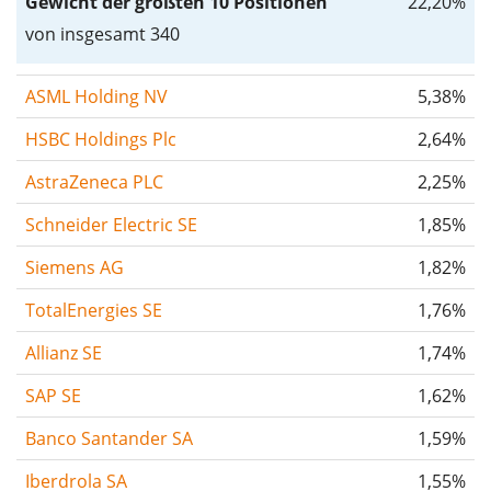
Gewicht der größten 10 Positionen
22,20%
von insgesamt 340
ASML Holding NV
5,38%
HSBC Holdings Plc
2,64%
AstraZeneca PLC
2,25%
Schneider Electric SE
1,85%
Siemens AG
1,82%
TotalEnergies SE
1,76%
Allianz SE
1,74%
SAP SE
1,62%
Banco Santander SA
1,59%
Iberdrola SA
1,55%