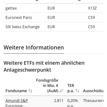
gettex
EUR
X13Z
Euronext Paris
EUR
CS9
SIX Swiss Exchange
EUR
CS9
Weitere Informationen
Weitere ETFs mit einem ähnlichen
Anlageschwerpunkt
Fondsgröße
in Mio. €
TER
Fondsname
(AuM)
p.a.
Ausschüttun
Amundi S&P
2.811
0,20%
Thesauriere
Eurozone
p.a.