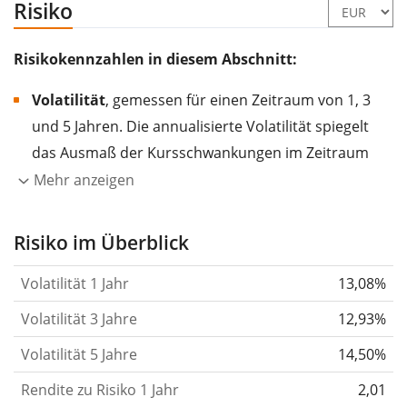
Risiko
Risikokennzahlen in diesem Abschnitt:
Volatilität
, gemessen für einen Zeitraum von 1, 3
und 5 Jahren. Die annualisierte Volatilität spiegelt
das Ausmaß der Kursschwankungen im Zeitraum
eines Jahres wider.
Je höher die Volatilität, desto
Mehr anzeigen
stärker hat sich der Kurs des Wertpapiers (der
Aktie, des ETF, usw.) in der Vergangenheit
Risiko im Überblick
verändert.
Wertpapiere mit höherer Volatilität
Volatilität 1 Jahr
13,08%
gelten im Allgemeinen als risikoreicher. Wir
berechnen die Volatilität auf Basis der Daten der
Volatilität 3 Jahre
12,93%
letzten 1, 3 und 5 Jahre, damit du sehen kannst, ob
Volatilität 5 Jahre
14,50%
die Kursschwankungen im Laufe der Zeit stärker
Rendite zu Risiko 1 Jahr
oder schwächer wurden. Weitere Informationen
2,01