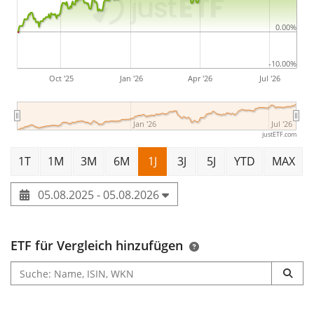
0.00%
-10.00%
Oct '25
Jan '26
Apr '26
Jul '26
Jan '26
Jul '26
justETF.com
1T
1M
3M
6M
1J
3J
5J
YTD
MAX
05.08.2025 - 05.08.2026
ETF für Vergleich hinzufügen