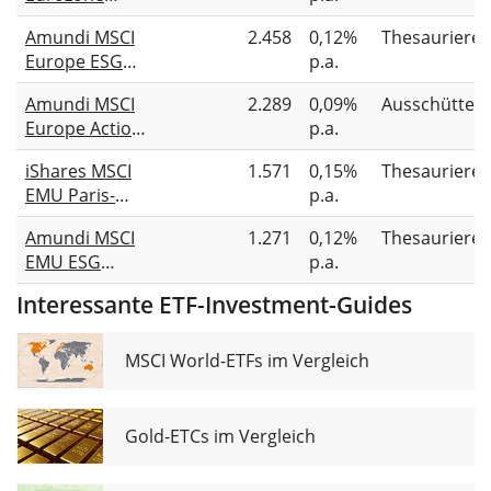
Climate Paris
Amundi MSCI
2.458
0,12%
Thesauriere
Aligned UCITS
Europe ESG
p.a.
ETF Acc
Broad
Amundi MSCI
2.289
0,09%
Ausschütten
Transition
Europe Action
p.a.
UCITS ETF EUR
UCITS ETF Dist
Acc
iShares MSCI
1.571
0,15%
Thesauriere
EMU Paris-
p.a.
Aligned
Amundi MSCI
1.271
0,12%
Thesauriere
Climate UCITS
EMU ESG
p.a.
ETF EUR (Acc)
Broad
Interessante ETF-Investment-Guides
Transition
UCITS ETF Acc
MSCI World-ETFs im Vergleich
Gold-ETCs im Vergleich