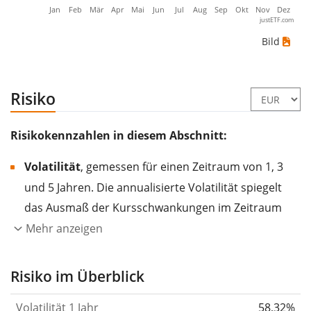
Jan
Feb
Mär
Apr
Mai
Jun
Jul
Aug
Sep
Okt
Nov
Dez
justETF.com
Bild
Risiko
Risikokennzahlen in diesem Abschnitt:
Volatilität
, gemessen für einen Zeitraum von 1, 3
und 5 Jahren. Die annualisierte Volatilität spiegelt
das Ausmaß der Kursschwankungen im Zeitraum
eines Jahres wider.
Je höher die Volatilität, desto
Mehr anzeigen
stärker hat sich der Kurs des Wertpapiers (der
Aktie, des ETF, usw.) in der Vergangenheit
Risiko im Überblick
verändert.
Wertpapiere mit höherer Volatilität
Volatilität 1 Jahr
58,32%
gelten im Allgemeinen als risikoreicher. Wir