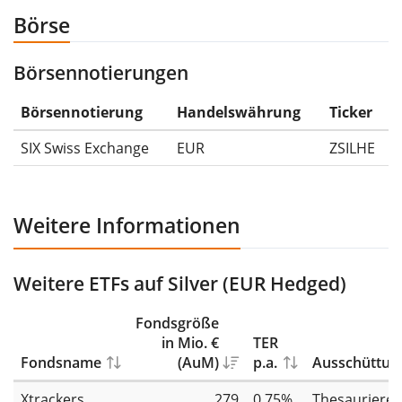
diesem Fall der Maximum Drawdown (5€ - 10€)/10€ =
Börse
-50%.
Börsennotierungen
Die Wertentwicklungsangaben für ETFs beinhalten
Ausschüttungen (falls vorhanden).
Börsennotierung
Handelswährung
Ticker
SIX Swiss Exchange
EUR
ZSILHE
Weitere Informationen
Weitere ETFs auf Silver (EUR Hedged)
Fondsgröße
in Mio. €
TER
Fondsname
(AuM)
p.a.
Ausschüttun
Xtrackers
279
0,75%
Thesauriere