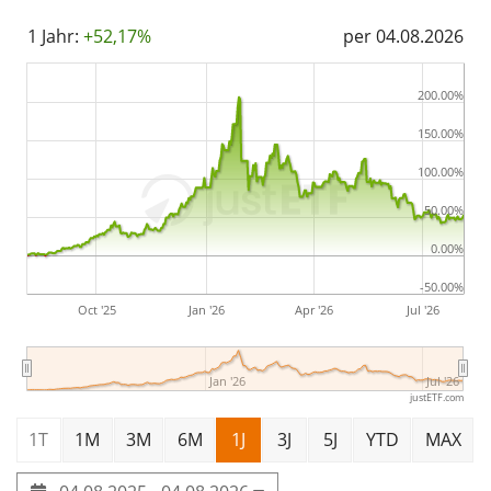
1 Jahr:
+52,17%
per 04.08.2026
200.00%
150.00%
100.00%
50.00%
0.00%
-50.00%
Oct '25
Jan '26
Apr '26
Jul '26
Jan '26
Jul '26
justETF.com
1T
1M
3M
6M
1J
3J
5J
YTD
MAX