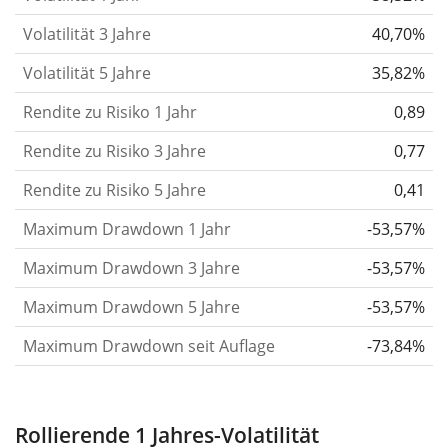
berechnen die Volatilität auf Basis der Daten der
Volatilität 3 Jahre
40,70%
letzten 1, 3 und 5 Jahre, damit du sehen kannst, ob
Volatilität 5 Jahre
35,82%
die Kursschwankungen im Laufe der Zeit stärker
Rendite zu Risiko 1 Jahr
oder schwächer wurden. Weitere Informationen
0,89
findest du in unserem Artikel:
Volatilität als
Rendite zu Risiko 3 Jahre
0,77
Risikomaß
.
Rendite zu Risiko 5 Jahre
0,41
Rendite pro Risiko
für Zeiträume von 1, 3 und 5
Maximum Drawdown 1 Jahr
-53,57%
Jahren. Diese Kennzahl ist definiert als die
annualisierte (d. h. auf einen Einjahreszeitraum
Maximum Drawdown 3 Jahre
-53,57%
umgerechnete) historische Rendite geteilt durch die
Maximum Drawdown 5 Jahre
-53,57%
historische annualisierte Volatilität.
Rendite pro
Maximum Drawdown seit Auflage
-73,84%
Risiko setzt die historische Rendite eines
Wertpapiers ins Verhältnis zu seinem
historischen Risiko
und gibt dir einen Hinweis auf
Rollierende 1 Jahres-Volatilität
das Ausmaß der Kursschwankungen, die man in