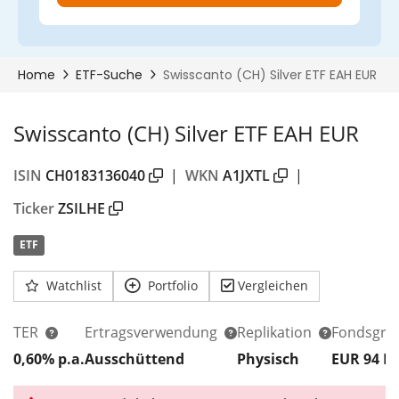
Swisscanto (CH) Silver ETF EAH EUR
ISIN
CH0183136040
|
WKN
A1JXTL
|
Ticker
ZSILHE
ETF
00%
Watchlist
Portfolio
Vergleichen
TER
Ertragsverwendung
Replikation
Fondsgrö
0,60% p.a.
Ausschüttend
Physisch
EUR 94
M