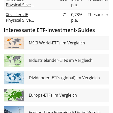
Physical Silver
p.a.
EUR Hedged
Xtrackers IE
71
0,73%
Thesauriere
ETC
Physical Silver
p.a.
EUR Hedged
Interessante ETF-Investment-Guides
ETC Securities
MSCI World-ETFs im Vergleich
Industrieländer-ETFs im Vergleich
Dividenden-ETFs (global) im Vergleich
Europa-ETFs im Vergleich
Erneuerbare Energien-ETFs im Vergleich