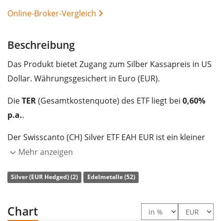
Online-Broker-Vergleich
Beschreibung
Das Produkt bietet Zugang zum Silber Kassapreis in US
Dollar. Währungsgesichert in Euro (EUR).
Die
TER
(Gesamtkostenquote) des ETF liegt bei
0,60%
p.a.
.
Der Swisscanto (CH) Silver ETF EAH EUR ist ein kleiner
ETF mit
94 Mio. Euro Fondsvolumen
. Der ETF wurde
Mehr anzeigen
am 10. November 2011 in Schweiz aufgelegt
.
Silver (EUR Hedged) (2)
Edelmetalle (52)
Chart