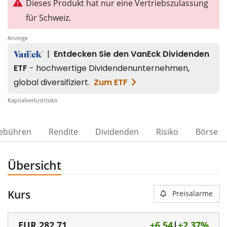
Dieses Produkt hat nur eine Vertriebszulassung
für Schweiz.
Anzeige
Kapitalverlustrisiko
ebühren
Rendite
Dividenden
Risiko
Börse
Übersicht
Kurs
Preisalarme
EUR
282,71
+6,54
|
+2,37%