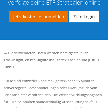
Verfolge deine ETF-Strategien online
Jetzt kostenlos anmelden
Zum Login
— Die verwendeten Daten werden bereitgestellt von
Trackinsight
,
etfinfo
,
Xignite Inc.
,
gettex
,
FactSet
und justETF
GmbH.
Kurse sind entweder Realtime- (gettex) oder 15 Minuten
zeitverzögerte Börsennotierungen oder NAVs (täglich vom
Fondsanbieter veröffentlicht). Die Wertentwicklungsangaben
für ETFs beinhalten standardmäßig Ausschüttungen (falls