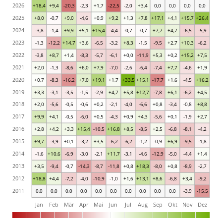
2026
+18,4
+9,4
-20,3
-2,3
+1,7
-22,5
-2,0
+3,4
0,0
0,0
0,0
0,0
2025
+8,0
-0,7
+9,0
-4,6
+0,9
+9,2
+1,3
+7,8
+17,1
+4,1
+15,7
+26,4
2024
-3,8
-1,4
+9,9
+5,1
+15,4
-4,4
-0,7
-0,7
+7,7
+4,7
-6,5
-5,9
2023
-1,3
-12,2
+14,7
+3,6
-6,5
-3,2
+8,3
-1,5
-9,5
+2,7
+10,3
-6,2
2022
-3,8
+8,7
+1,4
-8,3
-5,7
-6,1
+0,0
-11,9
+5,3
+0,2
+15,2
+7,5
2021
+2,0
-1,3
-8,6
+6,0
+7,9
-7,0
-2,6
-6,4
-7,4
+7,7
-4,6
+1,9
2020
+0,7
-8,3
-16,2
+7,0
+19,1
+1,7
+33,5
+15,1
-17,7
+1,6
-4,5
+16,2
2019
+3,3
-3,1
-3,5
-1,5
-2,9
+4,7
+5,8
+12,7
-7,8
+6,1
-6,2
+4,5
2018
+2,0
-5,6
-0,5
-0,6
+0,2
-2,1
-4,0
-6,6
+0,8
-3,4
-0,8
+8,8
2017
+9,9
+4,1
-0,5
-6,0
+0,5
-4,3
+0,9
+4,3
-5,6
+0,1
-1,9
+2,7
2016
+2,8
+4,2
+3,3
+15,4
-10,5
+16,8
+8,5
-8,5
+2,5
-6,8
-8,1
-4,2
2015
+9,7
-3,9
+0,1
-3,2
+3,5
-6,2
-6,2
-1,2
-0,9
+6,9
-9,5
-1,8
2014
-1,6
+10,6
-6,9
-3,0
-2,1
+11,7
-3,1
-4,6
-12,9
-5,0
-4,4
+1,4
2013
+3,5
-9,4
-0,7
-14,3
-8,7
-11,8
+0,8
+18,3
-8,0
+0,8
-8,9
-2,7
2012
+18,8
+4,4
-7,2
-4,0
-10,9
-1,0
+1,6
+13,1
+8,6
-6,8
+3,4
-9,2
2011
0,0
0,0
0,0
0,0
0,0
0,0
0,0
0,0
0,0
0,0
-3,9
-15,5
Jan
Feb
Mär
Apr
Mai
Jun
Jul
Aug
Sep
Okt
Nov
Dez