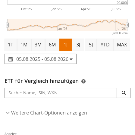
-20.00%
Oct '25
Jan '26
Apr '26
Jul '26
Jan '26
Jul '26
justETF.com
1T
1M
3M
6M
1J
3J
5J
YTD
MAX
05.08.2025 - 05.08.2026
ETF für Vergleich hinzufügen
Weitere Chart-Optionen anzeigen
Anzeige