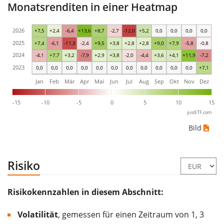
Monatsrenditen in einer Heatmap
2026
+7,5
+2,4
-6,4
+13,6
+8,7
-2,7
-12,0
+5,2
0,0
0,0
0,0
0,0
2025
+7,4
-6,1
-11,3
-2,4
+9,5
+3,8
+2,8
+2,8
+9,0
+7,9
-5,8
-0,8
2024
-4,1
+7,7
+3,2
-7,9
+2,9
+3,8
-2,0
-4,4
+3,6
+4,1
+11,9
-7,2
2023
0,0
0,0
0,0
0,0
0,0
0,0
0,0
0,0
0,0
0,0
0,0
+7,1
Jan
Feb
Mär
Apr
Mai
Jun
Jul
Aug
Sep
Okt
Nov
Dez
-15
-10
-5
0
5
10
15
justETF.com
Bild
Risiko
Risikokennzahlen in diesem Abschnitt:
Volatilität
, gemessen für einen Zeitraum von 1, 3