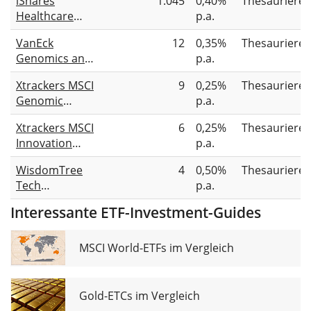
iShares
1.045
0,40%
Thesauriere
Healthcare
p.a.
Innovation
VanEck
12
0,35%
Thesauriere
UCITS ETF
Genomics and
p.a.
Healthcare
Xtrackers MSCI
9
0,25%
Thesauriere
Innovators
Genomic
p.a.
UCITS ETF A
Healthcare
Xtrackers MSCI
6
0,25%
Thesauriere
Innovation
Innovation
p.a.
UCITS ETF 1C
UCITS ETF 1C
WisdomTree
4
0,50%
Thesauriere
Tech
p.a.
Megatrends
Interessante ETF-Investment-Guides
UCITS ETF USD
Acc
MSCI World-ETFs im Vergleich
Gold-ETCs im Vergleich