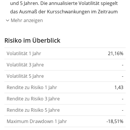
und 5 Jahren. Die annualisierte Volatilität spiegelt
das Ausmaß der Kursschwankungen im Zeitraum
eines Jahres wider.
Je höher die Volatilität, desto
Mehr anzeigen
stärker hat sich der Kurs des Wertpapiers (der
Aktie, des ETF, usw.) in der Vergangenheit
Risiko im Überblick
verändert.
Wertpapiere mit höherer Volatilität
Volatilität 1 Jahr
21,16%
gelten im Allgemeinen als risikoreicher. Wir
berechnen die Volatilität auf Basis der Daten der
Volatilität 3 Jahre
-
letzten 1, 3 und 5 Jahre, damit du sehen kannst, ob
Volatilität 5 Jahre
-
die Kursschwankungen im Laufe der Zeit stärker
Rendite zu Risiko 1 Jahr
oder schwächer wurden. Weitere Informationen
1,43
findest du in unserem Artikel:
Volatilität als
Rendite zu Risiko 3 Jahre
-
Risikomaß
.
Rendite zu Risiko 5 Jahre
-
Rendite pro Risiko
für Zeiträume von 1, 3 und 5
Maximum Drawdown 1 Jahr
-18,51%
Jahren. Diese Kennzahl ist definiert als die