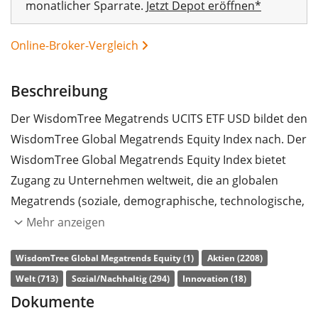
monatlicher Sparrate.
Jetzt Depot eröffnen*
00%
Online-Broker-Vergleich
Beschreibung
Der WisdomTree Megatrends UCITS ETF USD bildet den
WisdomTree Global Megatrends Equity Index nach. Der
WisdomTree Global Megatrends Equity Index bietet
Zugang zu Unternehmen weltweit, die an globalen
Megatrends (soziale, demographische, technologische,
ökologische oder geologische Veränderungen)
Mehr anzeigen
partizipieren. Die enthaltenen Titel werden nach ESG-
WisdomTree Global Megatrends Equity (1)
Aktien (2208)
Kriterien (Umwelt, Soziales und
Welt (713)
Sozial/Nachhaltig (294)
Innovation (18)
Unternehmensführung) gefiltert.
Dokumente
Die
TER
(Gesamtkostenquote) des ETF liegt bei
0,50%