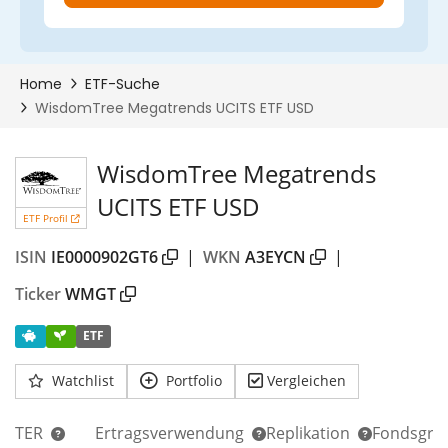
WisdomTree Megatrends
UCITS ETF USD
ETF Profil
ISIN
IE0000902GT6
|
WKN
A3EYCN
|
Ticker
WMGT
ETF
Watchlist
Portfolio
Vergleichen
TER
Ertragsverwendung
Replikation
Fondsgrö