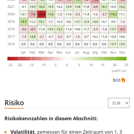
2021
-0,1
+3,9
+6,3
+3,9
+0,2
+3,9
+3,8
+1,8
-4,0
+6,1
+0,5
+5,2
2020
+2,1
-7,4
-22,8
+7,4
-1,2
+1,6
-2,3
+1,4
-1,2
-2,7
+10,2
+1,1
2019
+9,7
+1,2
+5,1
-1,1
+0,3
-0,6
+2,7
+2,9
+3,4
+0,1
-0,0
-1,3
2018
-3,6
-4,7
+1,4
+3,9
+5,2
+1,4
+0,6
+1,7
-2,3
-1,4
+3,7
-6,5
2017
-1,9
+4,8
-2,1
-0,7
-2,3
-0,7
-1,5
-0,7
+0,2
+1,0
+0,4
+0,6
2016
0,0
0,0
0,0
0,0
0,0
0,0
0,0
0,0
0,0
0,0
+3,7
+3,5
Jan
Feb
Mär
Apr
Mai
Jun
Jul
Aug
Sep
Okt
Nov
Dez
-25
-20
-15
-10
-5
0
5
10
15
20
25
justETF.com
Bild
Risiko
Risikokennzahlen in diesem Abschnitt:
Volatilität
, gemessen für einen Zeitraum von 1, 3