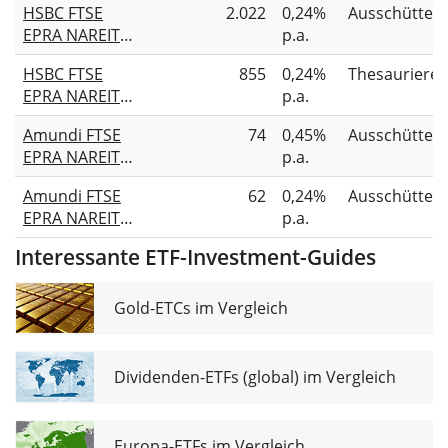
HSBC FTSE
2.022
0,24%
Ausschütten
EPRA NAREIT
p.a.
Developed
HSBC FTSE
855
0,24%
Thesauriere
UCITS ETF USD
EPRA NAREIT
p.a.
Developed
Amundi FTSE
74
0,45%
Ausschütten
UCITS ETF USD
EPRA NAREIT
p.a.
(Acc)
Global II UCITS
Amundi FTSE
62
0,24%
Ausschütten
ETF Dist
EPRA NAREIT
p.a.
Global UCITS
Interessante ETF-Investment-Guides
ETF Dist
Gold-ETCs im Vergleich
Dividenden-ETFs (global) im Vergleich
Europa-ETFs im Vergleich