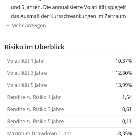
und 5 Jahren. Die annualisierte Volatilität spiegelt
das Ausmaß der Kursschwankungen im Zeitraum
eines Jahres wider.
Je höher die Volatilität, desto
Mehr anzeigen
stärker hat sich der Kurs des Wertpapiers (der
Aktie, des ETF, usw.) in der Vergangenheit
Risiko im Überblick
verändert.
Wertpapiere mit höherer Volatilität
Volatilität 1 Jahr
10,37%
gelten im Allgemeinen als risikoreicher. Wir
berechnen die Volatilität auf Basis der Daten der
Volatilität 3 Jahre
12,80%
letzten 1, 3 und 5 Jahre, damit du sehen kannst, ob
Volatilität 5 Jahre
13,99%
die Kursschwankungen im Laufe der Zeit stärker
Rendite zu Risiko 1 Jahr
oder schwächer wurden. Weitere Informationen
1,54
findest du in unserem Artikel:
Volatilität als
Rendite zu Risiko 3 Jahre
0,61
Risikomaß
.
Rendite zu Risiko 5 Jahre
0,11
Rendite pro Risiko
für Zeiträume von 1, 3 und 5
Maximum Drawdown 1 Jahr
-8,35%
Jahren. Diese Kennzahl ist definiert als die