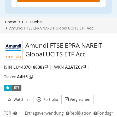
Amundi FTSE EPRA NAREIT
Global UCITS ETF Acc
ETF Profil
ISIN
LU1437018838
|
WKN
A2ATZC
|
Ticker
A4H5
ETF
Watchlist
Portfolio
Vergleichen
TER
Ertragsverwendung
Replikation
Fondsgrö