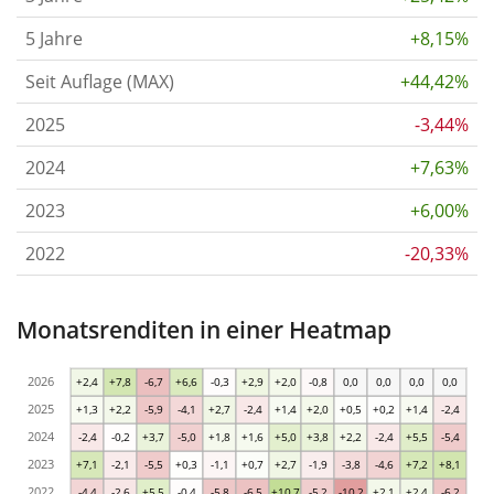
5 Jahre
+8,15%
Seit Auflage (MAX)
+44,42%
2025
-3,44%
2024
+7,63%
2023
+6,00%
2022
-20,33%
Monatsrenditen in einer Heatmap
2026
+2,4
+7,8
-6,7
+6,6
-0,3
+2,9
+2,0
-0,8
0,0
0,0
0,0
0,0
2025
+1,3
+2,2
-5,9
-4,1
+2,7
-2,4
+1,4
+2,0
+0,5
+0,2
+1,4
-2,4
2024
-2,4
-0,2
+3,7
-5,0
+1,8
+1,6
+5,0
+3,8
+2,2
-2,4
+5,5
-5,4
2023
+7,1
-2,1
-5,5
+0,3
-1,1
+0,7
+2,7
-1,9
-3,8
-4,6
+7,2
+8,1
2022
-4,4
-2,6
+5,5
-0,4
-5,8
-6,5
+10,7
-5,2
-10,2
+2,1
+2,4
-6,2