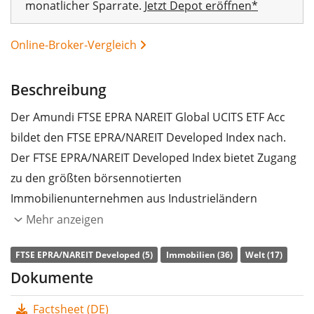
monatlicher Sparrate.
Jetzt Depot eröffnen*
Online-Broker-Vergleich
Beschreibung
Der Amundi FTSE EPRA NAREIT Global UCITS ETF Acc
bildet den FTSE EPRA/NAREIT Developed Index nach.
Der FTSE EPRA/NAREIT Developed Index bietet Zugang
zu den größten börsennotierten
Immobilienunternehmen aus Industrieländern
weltweit.
Mehr anzeigen
Die
TER
(Gesamtkostenquote) des ETF liegt bei
0,24%
FTSE EPRA/NAREIT Developed (5)
Immobilien (36)
Welt (17)
p.a.
. Der Amundi FTSE EPRA NAREIT Global UCITS ETF
Dokumente
Acc ist der günstigste ETF, der den FTSE EPRA/NAREIT
Factsheet (DE)
Developed Index nachbildet. Der ETF bildet die