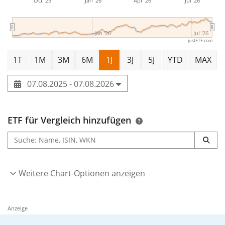
Oct '25
Jan '26
Apr '26
Jul '26
Jan '26
Jul '26
justETF.com
1T
1M
3M
6M
1J
3J
5J
YTD
MAX
07.08.2025 - 07.08.2026
ETF für Vergleich hinzufügen
Weitere Chart-Optionen anzeigen
Anzeige