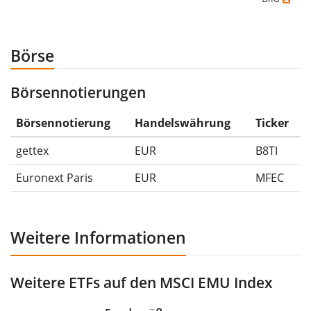
wenn du das Wertpapier für 10€ gekauft und
anschließend für 5€ verkauft hättest. Daher wäre in
diesem Fall der Maximum Drawdown (5€ - 10€)/10€ =
Börse
-50%.
Börsennotierungen
Die Wertentwicklungsangaben für ETFs beinhalten
Ausschüttungen (falls vorhanden).
Börsennotierung
Handelswährung
Ticker
gettex
EUR
B8TI
Euronext Paris
EUR
MFEC
Weitere Informationen
Weitere ETFs auf den MSCI EMU Index