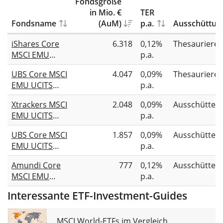
Fondsgröße
in Mio. €
TER
Fondsname
(AuM)
p.a.
Ausschüttun
iShares Core
6.318
0,12%
Thesauriere
MSCI EMU
p.a.
UCITS ETF EUR
UBS Core MSCI
4.047
0,09%
Thesauriere
(Acc)
EMU UCITS
p.a.
ETF EUR acc
Xtrackers MSCI
2.048
0,09%
Ausschütten
EMU UCITS
p.a.
ETF 1D
UBS Core MSCI
1.857
0,09%
Ausschütten
EMU UCITS
p.a.
ETF EUR dis
Amundi Core
777
0,12%
Ausschütten
MSCI EMU
p.a.
UCITS ETF Dist
Interessante ETF-Investment-Guides
MSCI World-ETFs im Vergleich