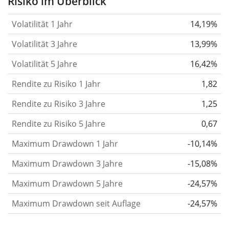
Risiko im Überblick
verändert.
Wertpapiere mit höherer Volatilität
Volatilität 1 Jahr
14,19%
gelten im Allgemeinen als risikoreicher. Wir
berechnen die Volatilität auf Basis der Daten der
Volatilität 3 Jahre
13,99%
letzten 1, 3 und 5 Jahre, damit du sehen kannst, ob
Volatilität 5 Jahre
16,42%
die Kursschwankungen im Laufe der Zeit stärker
Rendite zu Risiko 1 Jahr
oder schwächer wurden. Weitere Informationen
1,82
findest du in unserem Artikel:
Volatilität als
Rendite zu Risiko 3 Jahre
1,25
Risikomaß
.
Rendite zu Risiko 5 Jahre
0,67
Rendite pro Risiko
für Zeiträume von 1, 3 und 5
Maximum Drawdown 1 Jahr
-10,14%
Jahren. Diese Kennzahl ist definiert als die
annualisierte (d. h. auf einen Einjahreszeitraum
Maximum Drawdown 3 Jahre
-15,08%
umgerechnete) historische Rendite geteilt durch die
Maximum Drawdown 5 Jahre
-24,57%
historische annualisierte Volatilität.
Rendite pro
Maximum Drawdown seit Auflage
-24,57%
Risiko setzt die historische Rendite eines
Wertpapiers ins Verhältnis zu seinem