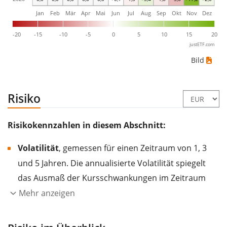
Jan
Feb
Mär
Apr
Mai
Jun
Jul
Aug
Sep
Okt
Nov
Dez
-20
-15
-10
-5
0
5
10
15
20
justETF.com
Bild
Risiko
Risikokennzahlen in diesem Abschnitt:
Volatilität
, gemessen für einen Zeitraum von 1, 3
und 5 Jahren. Die annualisierte Volatilität spiegelt
das Ausmaß der Kursschwankungen im Zeitraum
eines Jahres wider.
Je höher die Volatilität, desto
Mehr anzeigen
stärker hat sich der Kurs des Wertpapiers (der
Aktie, des ETF, usw.) in der Vergangenheit