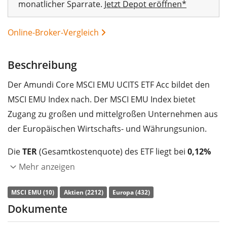
monatlicher Sparrate.
Jetzt Depot eröffnen*
Online-Broker-Vergleich
Beschreibung
Der Amundi Core MSCI EMU UCITS ETF Acc bildet den
MSCI EMU Index nach. Der MSCI EMU Index bietet
Zugang zu großen und mittelgroßen Unternehmen aus
der Europäischen Wirtschafts- und Währungsunion.
Die
TER
(Gesamtkostenquote) des ETF liegt bei
0,12%
p.a.
. Der ETF bildet die Wertentwicklung des Index
Mehr anzeigen
durch
vollständige Replikation
(Erwerb aller
00%
MSCI EMU (10)
Aktien (2212)
Europa (432)
Indexbestandteile) nach. Die Dividendenerträge im ETF
Dokumente
werden
thesauriert
(in den ETF reinvestiert).