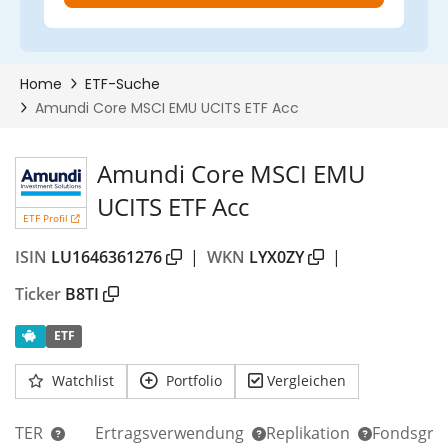
Amundi Core MSCI EMU
UCITS ETF Acc
ETF Profil
ISIN
LU1646361276
|
WKN
LYX0ZY
|
Ticker
B8TI
ETF
Watchlist
Portfolio
Vergleichen
TER
Ertragsverwendung
Replikation
Fondsgrö