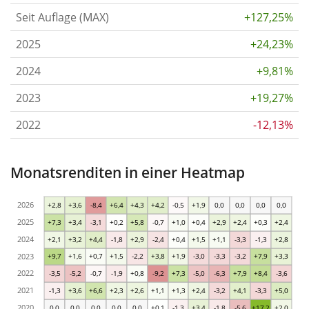
Seit Auflage (MAX)
+127,25%
2025
+24,23%
2024
+9,81%
2023
+19,27%
2022
-12,13%
Monatsrenditen in einer Heatmap
2026
+2,8
+3,6
-8,4
+6,4
+4,3
+4,2
-0,5
+1,9
0,0
0,0
0,0
0,0
2025
+7,3
+3,4
-3,1
+0,2
+5,8
-0,7
+1,0
+0,4
+2,9
+2,4
+0,3
+2,4
2024
+2,1
+3,2
+4,4
-1,8
+2,9
-2,4
+0,4
+1,5
+1,1
-3,3
-1,3
+2,8
2023
+9,7
+1,6
+0,7
+1,5
-2,2
+3,8
+1,9
-3,0
-3,3
-3,2
+7,9
+3,3
2022
-3,5
-5,2
-0,7
-1,9
+0,8
-9,2
+7,3
-5,0
-6,3
+7,9
+8,4
-3,6
2021
-1,3
+3,6
+6,6
+2,3
+2,6
+1,1
+1,3
+2,4
-3,2
+4,1
-3,3
+5,0
2020
0,0
0,0
0,0
0,0
0,0
+0,1
-1,3
+3,4
-1,8
-5,6
+17,2
+2,0