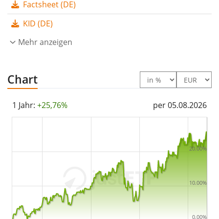
Factsheet (DE)
Der Amundi Core MSCI EMU UCITS ETF Acc ist ein
großer ETF mit
627 Mio. Euro Fondsvolumen
. Der ETF
KID (DE)
wurde
am 6. Februar 2020 in Luxemburg aufgelegt
.
Mehr anzeigen
Chart
1 Jahr:
+25,76%
per 05.08.2026
20.00%
10.00%
0.00%