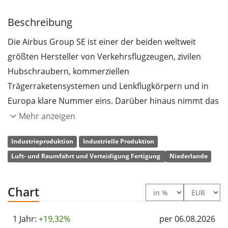
Beschreibung
Die Airbus Group SE ist einer der beiden weltweit
größten Hersteller von Verkehrsflugzeugen, zivilen
Hubschraubern, kommerziellen
Trägerraketensystemen und Lenkflugkörpern und in
Europa klare Nummer eins. Darüber hinaus nimmt das
Unternehmen eine führende Stellung auf den Gebieten
Mehr anzeigen
Militärflugzeuge, Satelliten und Verteidigungselektronik
Industrieproduktion
Industrielle Produktion
ein. 2014 firmierte der Konzern von European
Luft- und Raumfahrt und Verteidigung Fertigung
Niederlande
Aeronautic Defence and Space Company EADS NV in
Airbus Group um und unterscheidet seither die
Divisionen "Airbus", "Airbus Defence and Space" sowie
Chart
"Airbus Helicopters". Die Gruppe agiert an über 170
Standorten weltweit und baut ihre Aktivitäten
1 Jahr:
+19,32%
per 06.08.2026