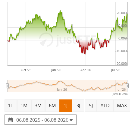
zunehmend außerhalb Europas aus.
Quelle: AfU Research GmbH
20.00%
10.00%
0.00%
-10.00%
-20.00%
Oct '25
Jan '26
Apr '26
Jul '26
Jan '26
Jul '26
justETF.com
1T
1M
3M
6M
1J
3J
5J
YTD
MAX
06.08.2025 - 06.08.2026