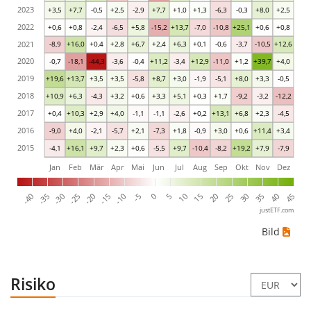
2023
+3,5
+7,7
-0,5
+2,5
-2,9
+7,7
+1,0
+1,3
-6,3
-0,3
+8,0
+2,5
2022
+0,6
+0,8
-2,4
-6,5
+5,8
-15,2
+13,7
-7,0
-10,8
+25,1
+0,6
+0,8
2021
-8,9
+16,0
+0,4
+2,8
+6,7
+2,4
+6,3
+0,1
-0,6
-3,7
-10,5
+12,6
2020
-0,7
-18,1
-44,3
-3,6
-0,4
+11,2
-3,4
+12,9
-11,0
+1,2
+39,7
+4,0
2019
+19,6
+13,7
+3,5
+3,5
-5,8
+8,7
+3,0
-1,9
-5,1
+8,0
+3,3
-0,5
2018
+10,9
+6,3
-4,3
+3,2
+0,6
+3,3
+5,1
+0,3
+1,7
-9,2
-3,2
-12,2
2017
+0,4
+10,3
+2,9
+4,0
-1,1
-1,1
-2,6
+0,2
+13,1
+6,8
+2,3
-4,5
2016
-9,0
+4,0
-2,1
-5,7
+2,1
-7,3
+1,8
-0,9
+3,0
+0,6
+11,4
+3,4
2015
-4,1
+16,1
+9,7
+2,3
+0,6
-5,5
+9,7
-10,4
-8,2
+19,2
+7,9
-7,9
Jan
Feb
Mär
Apr
Mai
Jun
Jul
Aug
Sep
Okt
Nov
Dez
-40
5
-35
10
-30
15
-25
20
-20
25
-15
30
-10
35
-5
40
0
45
justETF.com
Bild
Risiko