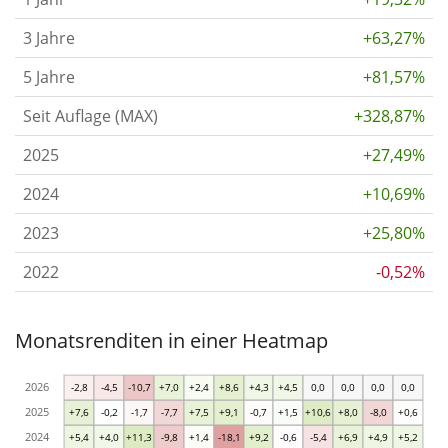
3 Jahre
+63,27%
5 Jahre
+81,57%
Seit Auflage (MAX)
+328,87%
2025
+27,49%
2024
+10,69%
2023
+25,80%
2022
-0,52%
Monatsrenditen in einer Heatmap
2026
-2,8
-4,5
-10,7
+7,0
+2,4
+8,6
+4,3
+4,5
0,0
0,0
0,0
0,0
2025
+7,6
-0,2
-1,7
-7,7
+7,5
+9,1
-0,7
+1,5
+10,6
+8,0
-8,0
+0,6
2024
+5,4
+4,0
+11,3
-9,8
+1,4
-18,1
+9,2
-0,6
-5,4
+6,9
+4,9
+5,2