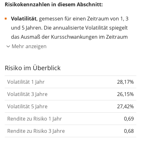
Risikokennzahlen in diesem Abschnitt:
Volatilität
, gemessen für einen Zeitraum von 1, 3
und 5 Jahren. Die annualisierte Volatilität spiegelt
das Ausmaß der Kursschwankungen im Zeitraum
eines Jahres wider.
Je höher die Volatilität, desto
Mehr anzeigen
stärker hat sich der Kurs des Wertpapiers (der
Aktie, des ETF, usw.) in der Vergangenheit
Risiko im Überblick
verändert.
Wertpapiere mit höherer Volatilität
Volatilität 1 Jahr
28,17%
gelten im Allgemeinen als risikoreicher. Wir
berechnen die Volatilität auf Basis der Daten der
Volatilität 3 Jahre
26,15%
letzten 1, 3 und 5 Jahre, damit du sehen kannst, ob
Volatilität 5 Jahre
27,42%
die Kursschwankungen im Laufe der Zeit stärker
Rendite zu Risiko 1 Jahr
0,69
oder schwächer wurden. Weitere Informationen
findest du in unserem Artikel:
Volatilität als
Rendite zu Risiko 3 Jahre
0,68
Risikomaß
.