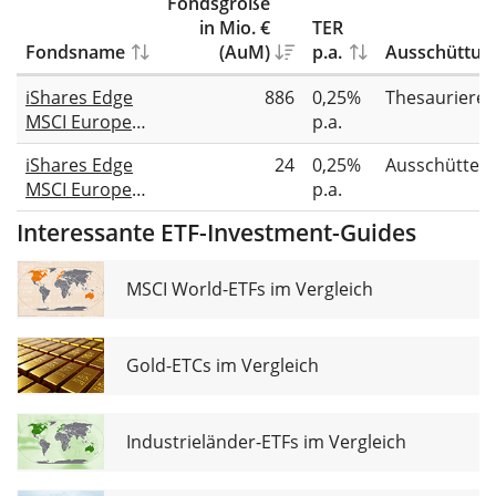
Fondsgröße
in Mio. €
TER
Fondsname
(AuM)
p.a.
Ausschüttun
iShares Edge
886
0,25%
Thesauriere
MSCI Europe
p.a.
Minimum
iShares Edge
24
0,25%
Ausschütten
Volatility
MSCI Europe
p.a.
UCITS ETF
Minimum
Interessante ETF-Investment-Guides
Volatility
UCITS ETF EUR
(Dist)
MSCI World-ETFs im Vergleich
Gold-ETCs im Vergleich
Industrieländer-ETFs im Vergleich