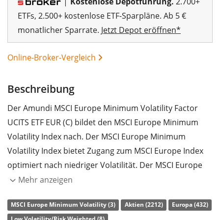
|
Kostenlose Depotführung.
2.700+
ETFs, 2.500+ kostenlose ETF-Sparpläne. Ab 5 €
monatlicher Sparrate.
Jetzt Depot eröffnen*
Online-Broker-Vergleich
Beschreibung
Der Amundi MSCI Europe Minimum Volatility Factor
UCITS ETF EUR (C) bildet den MSCI Europe Minimum
Volatility Index nach. Der MSCI Europe Minimum
Volatility Index bietet Zugang zum MSCI Europe Index
optimiert nach niedriger Volatilität. Der MSCI Europe
Index bietet Zugang zu den größten und
Mehr anzeigen
umsatzstärksten Unternehmen aus den 15
MSCI Europe Minimum Volatility (3)
Aktien (2212)
Europa (432)
europäischen Industrieländern.
Low Volatility/Risk Weighted (8)