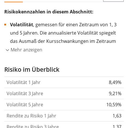
Risikokennzahlen in diesem Abschnitt:
Volatilität
, gemessen für einen Zeitraum von 1, 3
und 5 Jahren. Die annualisierte Volatilität spiegelt
das Ausmaß der Kursschwankungen im Zeitraum
eines Jahres wider.
Je höher die Volatilität, desto
Mehr anzeigen
stärker hat sich der Kurs des Wertpapiers (der
Aktie, des ETF, usw.) in der Vergangenheit
Risiko im Überblick
verändert.
Wertpapiere mit höherer Volatilität
Volatilität 1 Jahr
8,49%
gelten im Allgemeinen als risikoreicher. Wir
berechnen die Volatilität auf Basis der Daten der
Volatilität 3 Jahre
9,21%
letzten 1, 3 und 5 Jahre, damit du sehen kannst, ob
Volatilität 5 Jahre
10,59%
die Kursschwankungen im Laufe der Zeit stärker
Rendite zu Risiko 1 Jahr
oder schwächer wurden. Weitere Informationen
1,63
findest du in unserem Artikel:
Volatilität als
Rendite zu Risiko 3 Jahre
1,37