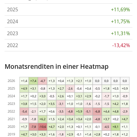
2025
+11,69%
2024
+11,75%
2023
+11,31%
2022
-13,42%
Monatsrenditen in einer Heatmap
2026
+1,4
+7,4
-4,7
+1,3
+0,4
+1,3
+2,1
+1,0
0,0
0,0
0,0
0,0
2025
+4,9
+3,1
-0,8
+1,3
+2,7
-2,6
-0,4
+0,4
-0,5
+1,8
+0,5
+0,9
2024
+1,7
+0,2
+3,0
-0,5
+2,6
+0,1
+3,1
+2,9
-0,2
-1,7
+1,0
-0,9
2023
+3,8
+1,5
+2,0
+3,5
-3,1
+1,0
+1,0
-1,6
-1,5
-1,5
+4,2
+1,8
2022
-5,4
-2,1
+1,7
+0,6
-3,5
-4,8
+5,9
-5,1
-6,8
+4,4
+4,8
-2,9
2021
-0,9
-1,8
+6,2
+1,5
+2,4
+3,4
+3,4
+2,0
-4,8
+3,7
+0,2
+4,7
2020
+1,7
-7,8
-10,6
+4,7
+2,0
+1,3
+0,1
+1,1
-0,1
-4,5
+8,1
+1,1
2019
+4,7
+3,0
+3,3
+1,6
-1,8
+2,9
-0,1
+1,4
+2,8
+0,2
+1,8
+1,2