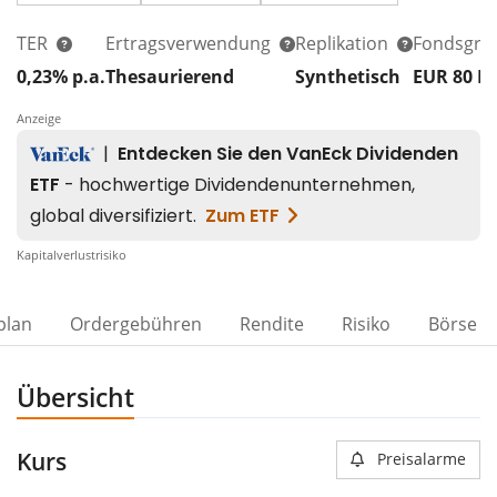
TER
Ertragsverwendung
Replikation
Fondsgrö
0,23% p.a.
Thesaurierend
Synthetisch
EUR 80
M
Anzeige
00%
Kapitalverlustrisiko
plan
Ordergebühren
Rendite
Risiko
Börse
Übersicht
Kurs
Preisalarme