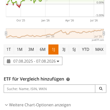
0.00%
-5.00%
Oct '25
Jan '26
Apr '26
Jul '26
Jan '26
Jul '26
justETF.com
1T
1M
3M
6M
1J
3J
5J
YTD
MAX
07.08.2025 - 07.08.2026
ETF für Vergleich hinzufügen
Weitere Chart-Optionen anzeigen