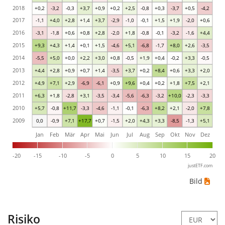
2018
+0,2
-3,2
-0,3
+3,7
+0,9
+0,2
+2,5
-0,8
+0,3
-3,7
+0,5
-4,2
2017
-1,1
+4,0
+2,8
+1,4
+3,7
-2,9
-1,0
-0,1
+1,5
+1,9
-2,0
+0,6
2016
-3,1
-1,8
+0,6
+0,8
+2,8
-2,0
+1,8
-0,8
-0,1
-3,2
-1,6
+4,4
2015
+9,3
+4,3
+1,4
+0,1
+1,5
-4,6
+5,1
-6,8
-1,7
+8,0
+2,6
-3,5
2014
-5,5
+5,0
+0,0
+2,2
+3,0
+0,8
-0,5
+1,9
+0,4
-0,2
+3,3
-0,5
2013
+4,4
+2,8
+0,9
+0,7
+1,4
-3,5
+3,7
+0,2
+8,4
+0,6
+3,3
+2,0
2012
+4,9
+7,1
+2,9
-6,9
-6,1
+0,9
+9,6
+0,4
+0,2
+1,8
+7,5
+2,1
2011
+6,3
+1,8
-2,8
+3,1
-3,5
-3,4
-5,6
-6,3
-3,2
+10,0
-2,3
-3,3
2010
+5,7
-0,8
+11,7
-3,3
-4,6
-1,1
-0,1
-6,3
+8,2
+2,1
-2,0
+7,8
2009
0,0
-0,9
+7,1
+17,7
+0,7
-1,5
+2,0
+4,3
+3,3
-8,5
-1,3
+5,1
Jan
Feb
Mär
Apr
Mai
Jun
Jul
Aug
Sep
Okt
Nov
Dez
-20
-15
-10
-5
0
5
10
15
20
justETF.com
Bild
Risiko